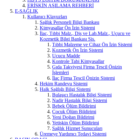
ERİŞKİN AŞILAMA REHBERİ
E-SAĞLIK
Kullanıcı Klavuzları
Sağlık Personeli Bilgi Bankası
Kimyasallar Ön İzin Sistemi
İlaç, Tıbbi Malz., Diş ve Lab.Malz., Uçucu ve
Kozmetik Bilgi Bankası Sis.
Tıbbi Malzeme ve Cihaz Ön İzin Sistemi
Kozmetik Ön İzin Sistemi
Uçucu Madde
Kontrole Tabi Kimyasallar
Gıda Takviyesi Firma Tescil Önizin
İşlemleri
İlaç Firma Tescil Önizin Sistemi
Hekim Randevu Sistemi
Halk Sağlığı Bilgi Sistemi
Bulaşıcı Hastalık Bilgi Sistemi
Nadir Hastalık Bilgi Sistemi
Bebek Ölüm Bildirimi
Çocuk Ölüm Bildirimi
Yeni Doğan Bildirimi
Yetişkin Ölüm Bildirimi
Sağlık Hizmet Sunucuları
Üremeye Yardımcı Tedavi Sistemi