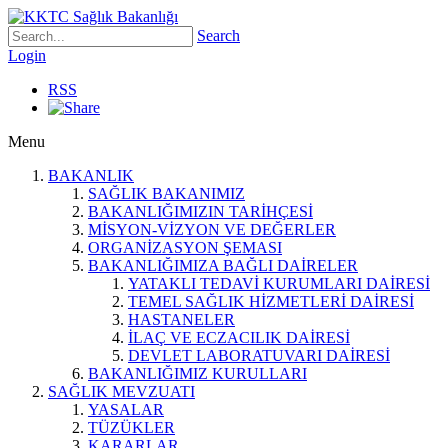
Search
Login
RSS
Menu
BAKANLIK
SAĞLIK BAKANIMIZ
BAKANLIĞIMIZIN TARİHÇESİ
MİSYON-VİZYON VE DEĞERLER
ORGANİZASYON ŞEMASI
BAKANLIĞIMIZA BAĞLI DAİRELER
YATAKLI TEDAVİ KURUMLARI DAİRESİ
TEMEL SAĞLIK HİZMETLERİ DAİRESİ
HASTANELER
İLAÇ VE ECZACILIK DAİRESİ
DEVLET LABORATUVARI DAİRESİ
BAKANLIĞIMIZ KURULLARI
SAĞLIK MEVZUATI
YASALAR
TÜZÜKLER
KARARLAR