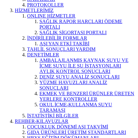
PROTOKOLLER
HİZMETLERİMİZ
ONLINE HİZMETLER
SAĞLIK RAPOR HARÇLARI ÖDEME
PORTALI
SAĞLIK SİGORTASI PORTALI
İNDİRİLEBİLİR FORMLAR
AŞI YAN ETKİ TAKİBİ
TAHLİL SONUÇLARI YARDIM
DENETİMLER
AMBALAJLANMIŞ KAYNAK SUYU VE
İÇME SUYU İLE SU İSTASYONLARI
AYLIK KONTROL SONUÇLARI
DENİZ SUYU ANALİZ SONUÇLARI
YÜZME HAVUZLARI ANALİZ
SONUÇLARI
EKMEK VE BENZERİ ÜRÜNLER ÜRETEN
YERLERE KONTROLLER
OKUL İÇME-KULLANMA SUYU
TARAMASI
İSTATİSTİKİ BİLGİLER
REHBER-KILAVUZLAR
ÇOCUKLUK DÖNEMİ AŞI TAKVİMİ
GIDA ÜRÜNLERİ ÜRETİM STANDARTLARI
HBYS EĞİTİM DÖKÜMANLARI