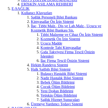
ERİŞKİN AŞILAMA REHBERİ
E-SAĞLIK
Kullanıcı Klavuzları
Sağlık Personeli Bilgi Bankası
Kimyasallar Ön İzin Sistemi
İlaç, Tıbbi Malz., Diş ve Lab.Malz., Uçucu ve
Kozmetik Bilgi Bankası Sis.
Tıbbi Malzeme ve Cihaz Ön İzin Sistemi
Kozmetik Ön İzin Sistemi
Uçucu Madde
Kontrole Tabi Kimyasallar
Gıda Takviyesi Firma Tescil Önizin
İşlemleri
İlaç Firma Tescil Önizin Sistemi
Hekim Randevu Sistemi
Halk Sağlığı Bilgi Sistemi
Bulaşıcı Hastalık Bilgi Sistemi
Nadir Hastalık Bilgi Sistemi
Bebek Ölüm Bildirimi
Çocuk Ölüm Bildirimi
Yeni Doğan Bildirimi
Yetişkin Ölüm Bildirimi
Sağlık Hizmet Sunucuları
Üremeye Yardımcı Tedavi Sistemi