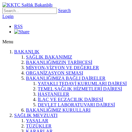
Search
Login
RSS
Menu
BAKANLIK
SAĞLIK BAKANIMIZ
BAKANLIĞIMIZIN TARİHÇESİ
MİSYON-VİZYON VE DEĞERLER
ORGANİZASYON ŞEMASI
BAKANLIĞIMIZA BAĞLI DAİRELER
YATAKLI TEDAVİ KURUMLARI DAİRESİ
TEMEL SAĞLIK HİZMETLERİ DAİRESİ
HASTANELER
İLAÇ VE ECZACILIK DAİRESİ
DEVLET LABORATUVARI DAİRESİ
BAKANLIĞIMIZ KURULLARI
SAĞLIK MEVZUATI
YASALAR
TÜZÜKLER
KARARLAR