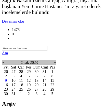
Sağlık Bakanı İzlem Gürçağ Altuğra, inşaatına
başlanan Yeni Girne Hastanesi’ni ziyaret ederek
incelemelerde bulundu
Devamını oku
1473
0
Ara
«
Ocak 2023
»
Pzt
Sal
Çar
Per
Cum
Cmt
Paz
26
27
28
29
30
31
1
2
3
4
5
6
7
8
9
10
11
12
13
14
15
16
17
18
19
20
21
22
23
24
25
26
27
28
29
30
31
1
2
3
4
5
Arşiv