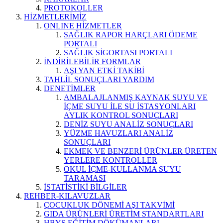
PROTOKOLLER
HİZMETLERİMİZ
ONLINE HİZMETLER
SAĞLIK RAPOR HARÇLARI ÖDEME
PORTALI
SAĞLIK SİGORTASI PORTALI
İNDİRİLEBİLİR FORMLAR
AŞI YAN ETKİ TAKİBİ
TAHLİL SONUÇLARI YARDIM
DENETİMLER
AMBALAJLANMIŞ KAYNAK SUYU VE
İÇME SUYU İLE SU İSTASYONLARI
AYLIK KONTROL SONUÇLARI
DENİZ SUYU ANALİZ SONUÇLARI
YÜZME HAVUZLARI ANALİZ
SONUÇLARI
EKMEK VE BENZERİ ÜRÜNLER ÜRETEN
YERLERE KONTROLLER
OKUL İÇME-KULLANMA SUYU
TARAMASI
İSTATİSTİKİ BİLGİLER
REHBER-KILAVUZLAR
ÇOCUKLUK DÖNEMİ AŞI TAKVİMİ
GIDA ÜRÜNLERİ ÜRETİM STANDARTLARI
HBYS EĞİTİM DÖKÜMANLARI