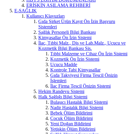
ERİŞKİN AŞILAMA REHBERİ
E-SAĞLIK
Kullanıcı Klavuzları
Gıda Şirket Ürün Kayıt Ön İzin Başvuru
Sistemleri
Sağlık Personeli Bilgi Bankası
Kimyasallar Ön İzin Sistemi
İlaç, Tıbbi Malz., Diş ve Lab.Malz., Uçucu ve
Kozmetik Bilgi Bankası Sis.
Tıbbi Malzeme ve Cihaz Ön İzin Sistemi
Kozmetik Ön İzin Sistemi
Uçucu Madde
Kontrole Tabi Kimyasallar
Gıda Takviyesi Firma Tescil Önizin
İşlemleri
İlaç Firma Tescil Önizin Sistemi
Hekim Randevu Sistemi
Halk Sağlığı Bilgi Sistemi
Bulaşıcı Hastalık Bilgi Sistemi
Nadir Hastalık Bilgi Sistemi
Bebek Ölüm Bildirimi
Çocuk Ölüm Bildirimi
Yeni Doğan Bildirimi
Yetişkin Ölüm Bildirimi