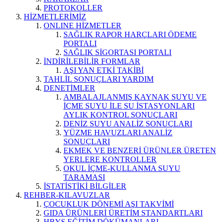
PROTOKOLLER
HİZMETLERİMİZ
ONLINE HİZMETLER
SAĞLIK RAPOR HARÇLARI ÖDEME
PORTALI
SAĞLIK SİGORTASI PORTALI
İNDİRİLEBİLİR FORMLAR
AŞI YAN ETKİ TAKİBİ
TAHLİL SONUÇLARI YARDIM
DENETİMLER
AMBALAJLANMIŞ KAYNAK SUYU VE
İÇME SUYU İLE SU İSTASYONLARI
AYLIK KONTROL SONUÇLARI
DENİZ SUYU ANALİZ SONUÇLARI
YÜZME HAVUZLARI ANALİZ
SONUÇLARI
EKMEK VE BENZERİ ÜRÜNLER ÜRETEN
YERLERE KONTROLLER
OKUL İÇME-KULLANMA SUYU
TARAMASI
İSTATİSTİKİ BİLGİLER
REHBER-KILAVUZLAR
ÇOCUKLUK DÖNEMİ AŞI TAKVİMİ
GIDA ÜRÜNLERİ ÜRETİM STANDARTLARI
HBYS EĞİTİM DÖKÜMANLARI