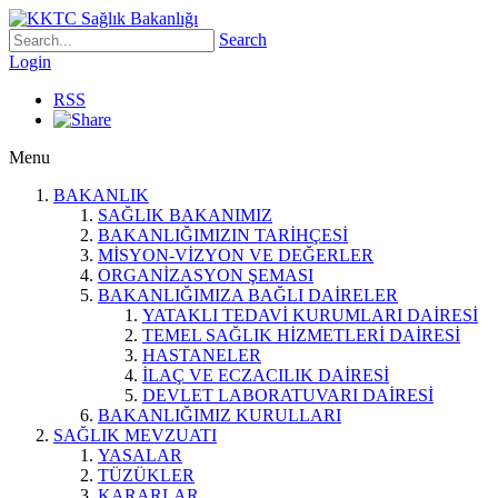
Search
Login
RSS
Menu
BAKANLIK
SAĞLIK BAKANIMIZ
BAKANLIĞIMIZIN TARİHÇESİ
MİSYON-VİZYON VE DEĞERLER
ORGANİZASYON ŞEMASI
BAKANLIĞIMIZA BAĞLI DAİRELER
YATAKLI TEDAVİ KURUMLARI DAİRESİ
TEMEL SAĞLIK HİZMETLERİ DAİRESİ
HASTANELER
İLAÇ VE ECZACILIK DAİRESİ
DEVLET LABORATUVARI DAİRESİ
BAKANLIĞIMIZ KURULLARI
SAĞLIK MEVZUATI
YASALAR
TÜZÜKLER
KARARLAR