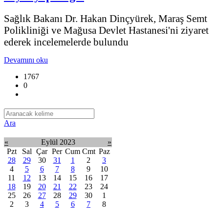
Sağlık Bakanı Dr. Hakan Dinçyürek, Maraş Semt
Polikliniği ve Mağusa Devlet Hastanesi'ni ziyaret
ederek incelemelerde bulundu
Devamını oku
1767
0
Ara
«
Eylül 2023
»
Pzt
Sal
Çar
Per
Cum
Cmt
Paz
28
29
30
31
1
2
3
4
5
6
7
8
9
10
11
12
13
14
15
16
17
18
19
20
21
22
23
24
25
26
27
28
29
30
1
2
3
4
5
6
7
8