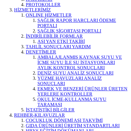
PROTOKOLLER
HİZMETLERİMİZ
ONLINE HİZMETLER
SAĞLIK RAPOR HARÇLARI ÖDEME
PORTALI
SAĞLIK SİGORTASI PORTALI
İNDİRİLEBİLİR FORMLAR
AŞI YAN ETKİ TAKİBİ
TAHLİL SONUÇLARI YARDIM
DENETİMLER
AMBALAJLANMIŞ KAYNAK SUYU VE
İÇME SUYU İLE SU İSTASYONLARI
AYLIK KONTROL SONUÇLARI
DENİZ SUYU ANALİZ SONUÇLARI
YÜZME HAVUZLARI ANALİZ
SONUÇLARI
EKMEK VE BENZERİ ÜRÜNLER ÜRETEN
YERLERE KONTROLLER
OKUL İÇME-KULLANMA SUYU
TARAMASI
İSTATİSTİKİ BİLGİLER
REHBER-KILAVUZLAR
ÇOCUKLUK DÖNEMİ AŞI TAKVİMİ
GIDA ÜRÜNLERİ ÜRETİM STANDARTLARI
HBYS EĞİTİM DÖKÜMANLARI