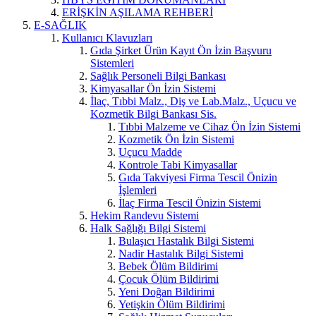
ERİŞKİN AŞILAMA REHBERİ
E-SAĞLIK
Kullanıcı Klavuzları
Gıda Şirket Ürün Kayıt Ön İzin Başvuru
Sistemleri
Sağlık Personeli Bilgi Bankası
Kimyasallar Ön İzin Sistemi
İlaç, Tıbbi Malz., Diş ve Lab.Malz., Uçucu ve
Kozmetik Bilgi Bankası Sis.
Tıbbi Malzeme ve Cihaz Ön İzin Sistemi
Kozmetik Ön İzin Sistemi
Uçucu Madde
Kontrole Tabi Kimyasallar
Gıda Takviyesi Firma Tescil Önizin
İşlemleri
İlaç Firma Tescil Önizin Sistemi
Hekim Randevu Sistemi
Halk Sağlığı Bilgi Sistemi
Bulaşıcı Hastalık Bilgi Sistemi
Nadir Hastalık Bilgi Sistemi
Bebek Ölüm Bildirimi
Çocuk Ölüm Bildirimi
Yeni Doğan Bildirimi
Yetişkin Ölüm Bildirimi