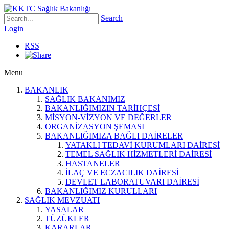
Search
Login
RSS
Menu
BAKANLIK
SAĞLIK BAKANIMIZ
BAKANLIĞIMIZIN TARİHÇESİ
MİSYON-VİZYON VE DEĞERLER
ORGANİZASYON ŞEMASI
BAKANLIĞIMIZA BAĞLI DAİRELER
YATAKLI TEDAVİ KURUMLARI DAİRESİ
TEMEL SAĞLIK HİZMETLERİ DAİRESİ
HASTANELER
İLAÇ VE ECZACILIK DAİRESİ
DEVLET LABORATUVARI DAİRESİ
BAKANLIĞIMIZ KURULLARI
SAĞLIK MEVZUATI
YASALAR
TÜZÜKLER
KARARLAR