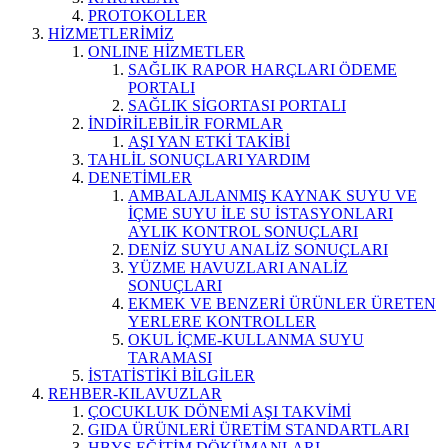
PROTOKOLLER
HİZMETLERİMİZ
ONLINE HİZMETLER
SAĞLIK RAPOR HARÇLARI ÖDEME
PORTALI
SAĞLIK SİGORTASI PORTALI
İNDİRİLEBİLİR FORMLAR
AŞI YAN ETKİ TAKİBİ
TAHLİL SONUÇLARI YARDIM
DENETİMLER
AMBALAJLANMIŞ KAYNAK SUYU VE
İÇME SUYU İLE SU İSTASYONLARI
AYLIK KONTROL SONUÇLARI
DENİZ SUYU ANALİZ SONUÇLARI
YÜZME HAVUZLARI ANALİZ
SONUÇLARI
EKMEK VE BENZERİ ÜRÜNLER ÜRETEN
YERLERE KONTROLLER
OKUL İÇME-KULLANMA SUYU
TARAMASI
İSTATİSTİKİ BİLGİLER
REHBER-KILAVUZLAR
ÇOCUKLUK DÖNEMİ AŞI TAKVİMİ
GIDA ÜRÜNLERİ ÜRETİM STANDARTLARI
HBYS EĞİTİM DÖKÜMANLARI