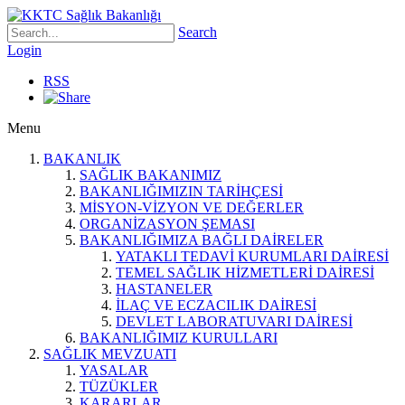
Search
Login
RSS
Menu
BAKANLIK
SAĞLIK BAKANIMIZ
BAKANLIĞIMIZIN TARİHÇESİ
MİSYON-VİZYON VE DEĞERLER
ORGANİZASYON ŞEMASI
BAKANLIĞIMIZA BAĞLI DAİRELER
YATAKLI TEDAVİ KURUMLARI DAİRESİ
TEMEL SAĞLIK HİZMETLERİ DAİRESİ
HASTANELER
İLAÇ VE ECZACILIK DAİRESİ
DEVLET LABORATUVARI DAİRESİ
BAKANLIĞIMIZ KURULLARI
SAĞLIK MEVZUATI
YASALAR
TÜZÜKLER
KARARLAR