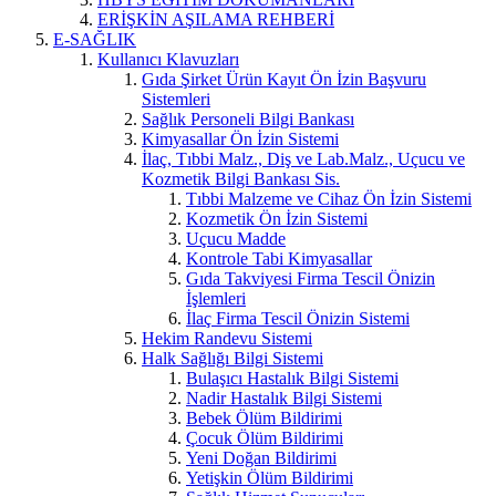
ERİŞKİN AŞILAMA REHBERİ
E-SAĞLIK
Kullanıcı Klavuzları
Gıda Şirket Ürün Kayıt Ön İzin Başvuru
Sistemleri
Sağlık Personeli Bilgi Bankası
Kimyasallar Ön İzin Sistemi
İlaç, Tıbbi Malz., Diş ve Lab.Malz., Uçucu ve
Kozmetik Bilgi Bankası Sis.
Tıbbi Malzeme ve Cihaz Ön İzin Sistemi
Kozmetik Ön İzin Sistemi
Uçucu Madde
Kontrole Tabi Kimyasallar
Gıda Takviyesi Firma Tescil Önizin
İşlemleri
İlaç Firma Tescil Önizin Sistemi
Hekim Randevu Sistemi
Halk Sağlığı Bilgi Sistemi
Bulaşıcı Hastalık Bilgi Sistemi
Nadir Hastalık Bilgi Sistemi
Bebek Ölüm Bildirimi
Çocuk Ölüm Bildirimi
Yeni Doğan Bildirimi
Yetişkin Ölüm Bildirimi