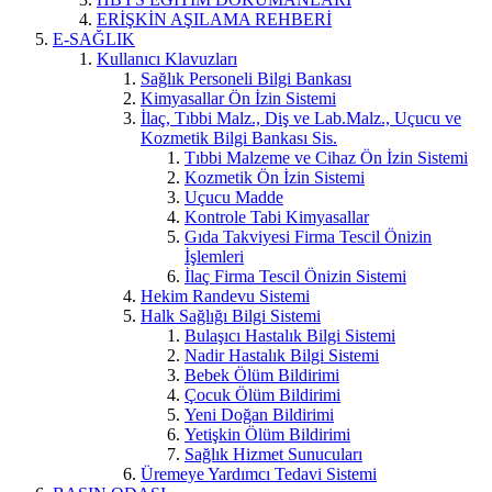
ERİŞKİN AŞILAMA REHBERİ
E-SAĞLIK
Kullanıcı Klavuzları
Sağlık Personeli Bilgi Bankası
Kimyasallar Ön İzin Sistemi
İlaç, Tıbbi Malz., Diş ve Lab.Malz., Uçucu ve
Kozmetik Bilgi Bankası Sis.
Tıbbi Malzeme ve Cihaz Ön İzin Sistemi
Kozmetik Ön İzin Sistemi
Uçucu Madde
Kontrole Tabi Kimyasallar
Gıda Takviyesi Firma Tescil Önizin
İşlemleri
İlaç Firma Tescil Önizin Sistemi
Hekim Randevu Sistemi
Halk Sağlığı Bilgi Sistemi
Bulaşıcı Hastalık Bilgi Sistemi
Nadir Hastalık Bilgi Sistemi
Bebek Ölüm Bildirimi
Çocuk Ölüm Bildirimi
Yeni Doğan Bildirimi
Yetişkin Ölüm Bildirimi
Sağlık Hizmet Sunucuları
Üremeye Yardımcı Tedavi Sistemi