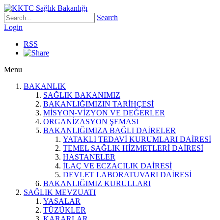
Search
Login
RSS
Menu
BAKANLIK
SAĞLIK BAKANIMIZ
BAKANLIĞIMIZIN TARİHÇESİ
MİSYON-VİZYON VE DEĞERLER
ORGANİZASYON ŞEMASI
BAKANLIĞIMIZA BAĞLI DAİRELER
YATAKLI TEDAVİ KURUMLARI DAİRESİ
TEMEL SAĞLIK HİZMETLERİ DAİRESİ
HASTANELER
İLAÇ VE ECZACILIK DAİRESİ
DEVLET LABORATUVARI DAİRESİ
BAKANLIĞIMIZ KURULLARI
SAĞLIK MEVZUATI
YASALAR
TÜZÜKLER
KARARLAR