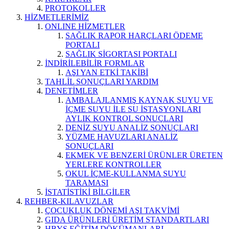
PROTOKOLLER
HİZMETLERİMİZ
ONLINE HİZMETLER
SAĞLIK RAPOR HARÇLARI ÖDEME
PORTALI
SAĞLIK SİGORTASI PORTALI
İNDİRİLEBİLİR FORMLAR
AŞI YAN ETKİ TAKİBİ
TAHLİL SONUÇLARI YARDIM
DENETİMLER
AMBALAJLANMIŞ KAYNAK SUYU VE
İÇME SUYU İLE SU İSTASYONLARI
AYLIK KONTROL SONUÇLARI
DENİZ SUYU ANALİZ SONUÇLARI
YÜZME HAVUZLARI ANALİZ
SONUÇLARI
EKMEK VE BENZERİ ÜRÜNLER ÜRETEN
YERLERE KONTROLLER
OKUL İÇME-KULLANMA SUYU
TARAMASI
İSTATİSTİKİ BİLGİLER
REHBER-KILAVUZLAR
ÇOCUKLUK DÖNEMİ AŞI TAKVİMİ
GIDA ÜRÜNLERİ ÜRETİM STANDARTLARI
HBYS EĞİTİM DÖKÜMANLARI