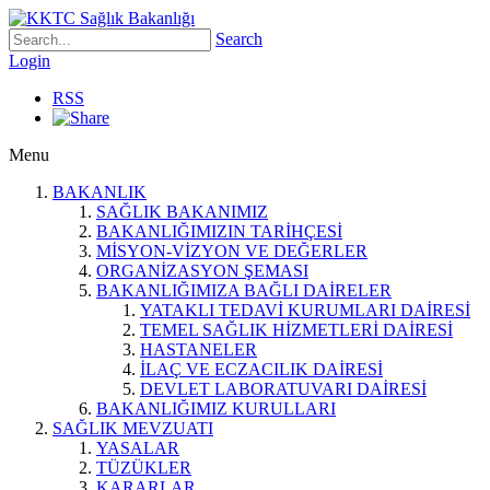
Search
Login
RSS
Menu
BAKANLIK
SAĞLIK BAKANIMIZ
BAKANLIĞIMIZIN TARİHÇESİ
MİSYON-VİZYON VE DEĞERLER
ORGANİZASYON ŞEMASI
BAKANLIĞIMIZA BAĞLI DAİRELER
YATAKLI TEDAVİ KURUMLARI DAİRESİ
TEMEL SAĞLIK HİZMETLERİ DAİRESİ
HASTANELER
İLAÇ VE ECZACILIK DAİRESİ
DEVLET LABORATUVARI DAİRESİ
BAKANLIĞIMIZ KURULLARI
SAĞLIK MEVZUATI
YASALAR
TÜZÜKLER
KARARLAR