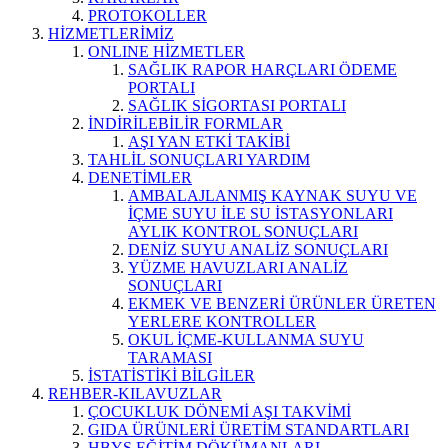
PROTOKOLLER
HİZMETLERİMİZ
ONLINE HİZMETLER
SAĞLIK RAPOR HARÇLARI ÖDEME
PORTALI
SAĞLIK SİGORTASI PORTALI
İNDİRİLEBİLİR FORMLAR
AŞI YAN ETKİ TAKİBİ
TAHLİL SONUÇLARI YARDIM
DENETİMLER
AMBALAJLANMIŞ KAYNAK SUYU VE
İÇME SUYU İLE SU İSTASYONLARI
AYLIK KONTROL SONUÇLARI
DENİZ SUYU ANALİZ SONUÇLARI
YÜZME HAVUZLARI ANALİZ
SONUÇLARI
EKMEK VE BENZERİ ÜRÜNLER ÜRETEN
YERLERE KONTROLLER
OKUL İÇME-KULLANMA SUYU
TARAMASI
İSTATİSTİKİ BİLGİLER
REHBER-KILAVUZLAR
ÇOCUKLUK DÖNEMİ AŞI TAKVİMİ
GIDA ÜRÜNLERİ ÜRETİM STANDARTLARI
HBYS EĞİTİM DÖKÜMANLARI