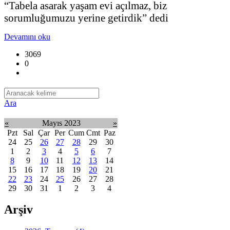
“Tabela asarak yaşam evi açılmaz, biz
sorumluğumuzu yerine getirdik” dedi
Devamını oku
3069
0
Ara
«
Mayıs 2023
»
Pzt
Sal
Çar
Per
Cum
Cmt
Paz
24
25
26
27
28
29
30
1
2
3
4
5
6
7
8
9
10
11
12
13
14
15
16
17
18
19
20
21
22
23
24
25
26
27
28
29
30
31
1
2
3
4
Arşiv