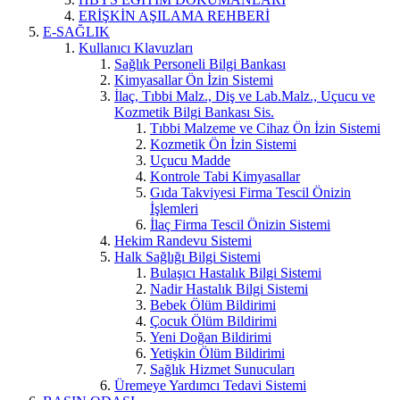
ERİŞKİN AŞILAMA REHBERİ
E-SAĞLIK
Kullanıcı Klavuzları
Sağlık Personeli Bilgi Bankası
Kimyasallar Ön İzin Sistemi
İlaç, Tıbbi Malz., Diş ve Lab.Malz., Uçucu ve
Kozmetik Bilgi Bankası Sis.
Tıbbi Malzeme ve Cihaz Ön İzin Sistemi
Kozmetik Ön İzin Sistemi
Uçucu Madde
Kontrole Tabi Kimyasallar
Gıda Takviyesi Firma Tescil Önizin
İşlemleri
İlaç Firma Tescil Önizin Sistemi
Hekim Randevu Sistemi
Halk Sağlığı Bilgi Sistemi
Bulaşıcı Hastalık Bilgi Sistemi
Nadir Hastalık Bilgi Sistemi
Bebek Ölüm Bildirimi
Çocuk Ölüm Bildirimi
Yeni Doğan Bildirimi
Yetişkin Ölüm Bildirimi
Sağlık Hizmet Sunucuları
Üremeye Yardımcı Tedavi Sistemi