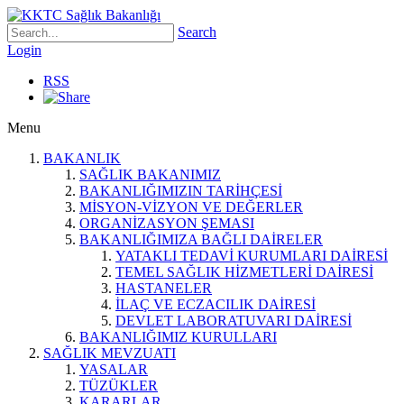
Search
Login
RSS
Menu
BAKANLIK
SAĞLIK BAKANIMIZ
BAKANLIĞIMIZIN TARİHÇESİ
MİSYON-VİZYON VE DEĞERLER
ORGANİZASYON ŞEMASI
BAKANLIĞIMIZA BAĞLI DAİRELER
YATAKLI TEDAVİ KURUMLARI DAİRESİ
TEMEL SAĞLIK HİZMETLERİ DAİRESİ
HASTANELER
İLAÇ VE ECZACILIK DAİRESİ
DEVLET LABORATUVARI DAİRESİ
BAKANLIĞIMIZ KURULLARI
SAĞLIK MEVZUATI
YASALAR
TÜZÜKLER
KARARLAR