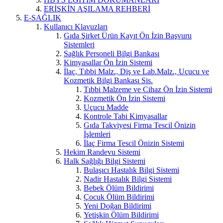
ERİŞKİN AŞILAMA REHBERİ
E-SAĞLIK
Kullanıcı Klavuzları
Gıda Şirket Ürün Kayıt Ön İzin Başvuru
Sistemleri
Sağlık Personeli Bilgi Bankası
Kimyasallar Ön İzin Sistemi
İlaç, Tıbbi Malz., Diş ve Lab.Malz., Uçucu ve
Kozmetik Bilgi Bankası Sis.
Tıbbi Malzeme ve Cihaz Ön İzin Sistemi
Kozmetik Ön İzin Sistemi
Uçucu Madde
Kontrole Tabi Kimyasallar
Gıda Takviyesi Firma Tescil Önizin
İşlemleri
İlaç Firma Tescil Önizin Sistemi
Hekim Randevu Sistemi
Halk Sağlığı Bilgi Sistemi
Bulaşıcı Hastalık Bilgi Sistemi
Nadir Hastalık Bilgi Sistemi
Bebek Ölüm Bildirimi
Çocuk Ölüm Bildirimi
Yeni Doğan Bildirimi
Yetişkin Ölüm Bildirimi