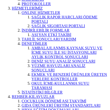
PROTOKOLLER
HİZMETLERİMİZ
ONLINE HİZMETLER
SAĞLIK RAPOR HARÇLARI ÖDEME
PORTALI
SAĞLIK SİGORTASI PORTALI
İNDİRİLEBİLİR FORMLAR
AŞI YAN ETKİ TAKİBİ
TAHLİL SONUÇLARI YARDIM
DENETİMLER
AMBALAJLANMIŞ KAYNAK SUYU VE
İÇME SUYU İLE SU İSTASYONLARI
AYLIK KONTROL SONUÇLARI
DENİZ SUYU ANALİZ SONUÇLARI
YÜZME HAVUZLARI ANALİZ
SONUÇLARI
EKMEK VE BENZERİ ÜRÜNLER ÜRETEN
YERLERE KONTROLLER
OKUL İÇME-KULLANMA SUYU
TARAMASI
İSTATİSTİKİ BİLGİLER
REHBER-KILAVUZLAR
ÇOCUKLUK DÖNEMİ AŞI TAKVİMİ
GIDA ÜRÜNLERİ ÜRETİM STANDARTLARI
HBYS EĞİTİM DÖKÜMANLARI