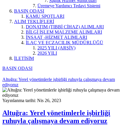
Sağlık Hizmet Sunucuları
Üremeye Yardımcı Tedavi Sistemi
BASIN ODASI
KAMU SPOTLARI
ALIM TEKLİFLERİ
DONATIM (TIBBİ CİHAZ) ALIMLARI
BİLGİ İŞLEM MALZEME ALIMLARI
İNŞAAT -HİZMET ALIMLARI
İLAÇ VE ECZACILIK MÜDÜRLÜĞÜ
2025 YILI (ARŞİV)
2026 YILI
İLETİŞİM
BASIN ODASI
Altuğra: Yerel yönetimlerle işbirliği ruhuyla çalışmaya devam
ediyoruz
Yayınlanma tarihi: Nis 26, 2023
Altuğra: Yerel yönetimlerle işbirliği
ruhuyla çalışmaya devam ediyoruz