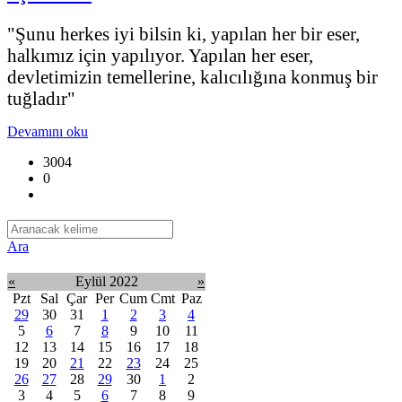
"Şunu herkes iyi bilsin ki, yapılan her bir eser,
halkımız için yapılıyor. Yapılan her eser,
devletimizin temellerine, kalıcılığına konmuş bir
tuğladır"
Devamını oku
3004
0
Ara
«
Eylül 2022
»
Pzt
Sal
Çar
Per
Cum
Cmt
Paz
29
30
31
1
2
3
4
5
6
7
8
9
10
11
12
13
14
15
16
17
18
19
20
21
22
23
24
25
26
27
28
29
30
1
2
3
4
5
6
7
8
9