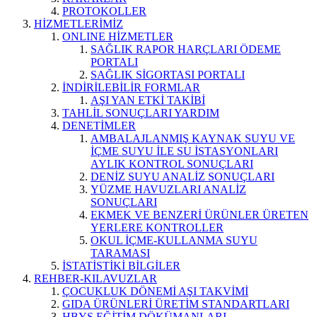
PROTOKOLLER
HİZMETLERİMİZ
ONLINE HİZMETLER
SAĞLIK RAPOR HARÇLARI ÖDEME
PORTALI
SAĞLIK SİGORTASI PORTALI
İNDİRİLEBİLİR FORMLAR
AŞI YAN ETKİ TAKİBİ
TAHLİL SONUÇLARI YARDIM
DENETİMLER
AMBALAJLANMIŞ KAYNAK SUYU VE
İÇME SUYU İLE SU İSTASYONLARI
AYLIK KONTROL SONUÇLARI
DENİZ SUYU ANALİZ SONUÇLARI
YÜZME HAVUZLARI ANALİZ
SONUÇLARI
EKMEK VE BENZERİ ÜRÜNLER ÜRETEN
YERLERE KONTROLLER
OKUL İÇME-KULLANMA SUYU
TARAMASI
İSTATİSTİKİ BİLGİLER
REHBER-KILAVUZLAR
ÇOCUKLUK DÖNEMİ AŞI TAKVİMİ
GIDA ÜRÜNLERİ ÜRETİM STANDARTLARI
HBYS EĞİTİM DÖKÜMANLARI