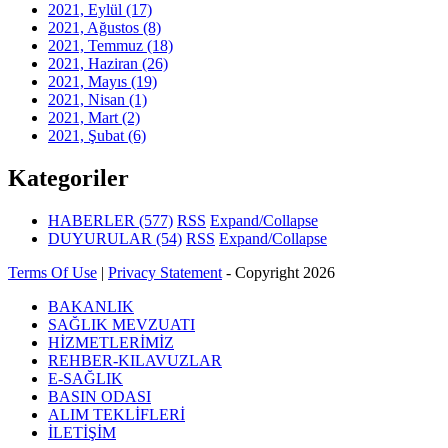
2021, Eylül
(17)
2021, Ağustos
(8)
2021, Temmuz
(18)
2021, Haziran
(26)
2021, Mayıs
(19)
2021, Nisan
(1)
2021, Mart
(2)
2021, Şubat
(6)
Kategoriler
HABERLER
(577)
RSS
Expand/Collapse
DUYURULAR
(54)
RSS
Expand/Collapse
Terms Of Use
|
Privacy Statement
-
Copyright 2026
BAKANLIK
SAĞLIK MEVZUATI
HİZMETLERİMİZ
REHBER-KILAVUZLAR
E-SAĞLIK
BASIN ODASI
ALIM TEKLİFLERİ
İLETİŞİM