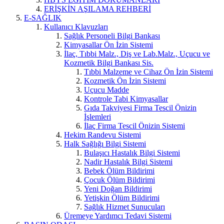
ERİŞKİN AŞILAMA REHBERİ
E-SAĞLIK
Kullanıcı Klavuzları
Sağlık Personeli Bilgi Bankası
Kimyasallar Ön İzin Sistemi
İlaç, Tıbbi Malz., Diş ve Lab.Malz., Uçucu ve
Kozmetik Bilgi Bankası Sis.
Tıbbi Malzeme ve Cihaz Ön İzin Sistemi
Kozmetik Ön İzin Sistemi
Uçucu Madde
Kontrole Tabi Kimyasallar
Gıda Takviyesi Firma Tescil Önizin
İşlemleri
İlaç Firma Tescil Önizin Sistemi
Hekim Randevu Sistemi
Halk Sağlığı Bilgi Sistemi
Bulaşıcı Hastalık Bilgi Sistemi
Nadir Hastalık Bilgi Sistemi
Bebek Ölüm Bildirimi
Çocuk Ölüm Bildirimi
Yeni Doğan Bildirimi
Yetişkin Ölüm Bildirimi
Sağlık Hizmet Sunucuları
Üremeye Yardımcı Tedavi Sistemi