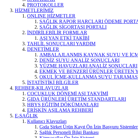
PROTOKOLLER
HİZMETLERİMİZ
ONLINE HİZMETLER
SAĞLIK RAPOR HARÇLARI ÖDEME PORT
SAĞLIK SİGORTASI PORTALI
İNDİRİLEBİLİR FORMLAR
AŞI YAN ETKİ TAKİBİ
TAHLİL SONUÇLARI YARDIM
DENETİMLER
AMBALAJLANMIŞ KAYNAK SUYU VE İÇME
DENİZ SUYU ANALİZ SONUÇLARI
YÜZME HAVUZLARI ANALİZ SONUÇLARI
EKMEK VE BENZERİ ÜRÜNLER ÜRETEN 
OKUL İÇME-KULLANMA SUYU TARAMAS
İSTATİSTİKİ BİLGİLER
REHBER-KILAVUZLAR
ÇOCUKLUK DÖNEMİ AŞI TAKVİMİ
GIDA ÜRÜNLERİ ÜRETİM STANDARTLARI
HBYS EĞİTİM DÖKÜMANLARI
ERİŞKİN AŞILAMA REHBERİ
E-SAĞLIK
Kullanıcı Klavuzları
Gıda Şirket Ürün Kayıt Ön İzin Başvuru Sistemler
Sağlık Personeli Bilgi Bankası
Kimyasallar Ön İzin Sistemi