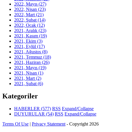
2022, Mayıs
(27)
2022, Nisan
(23)
2022, Mart
(21)
2022, Şubat
(14)
2022, Ocak
(12)
2021, Aralık
(23)
2021, Kasım
(19)
2021, Ekim
(3)
2021, Eylül
(17)
2021, Ağustos
(8)
2021, Temmuz
(18)
2021, Haziran
(26)
2021, Mayıs
(19)
2021, Nisan
(1)
2021, Mart
(2)
2021, Şubat
(6)
Kategoriler
HABERLER
(577)
RSS
Expand/Collapse
DUYURULAR
(54)
RSS
Expand/Collapse
Terms Of Use
|
Privacy Statement
-
Copyright 2026