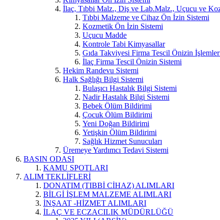
İlaç, Tıbbi Malz., Diş ve Lab.Malz., Uçucu ve Koz
Tıbbi Malzeme ve Cihaz Ön İzin Sistemi
Kozmetik Ön İzin Sistemi
Uçucu Madde
Kontrole Tabi Kimyasallar
Gıda Takviyesi Firma Tescil Önizin İşlemler
İlaç Firma Tescil Önizin Sistemi
Hekim Randevu Sistemi
Halk Sağlığı Bilgi Sistemi
Bulaşıcı Hastalık Bilgi Sistemi
Nadir Hastalık Bilgi Sistemi
Bebek Ölüm Bildirimi
Çocuk Ölüm Bildirimi
Yeni Doğan Bildirimi
Yetişkin Ölüm Bildirimi
Sağlık Hizmet Sunucuları
Üremeye Yardımcı Tedavi Sistemi
BASIN ODASI
KAMU SPOTLARI
ALIM TEKLİFLERİ
DONATIM (TIBBİ CİHAZ) ALIMLARI
BİLGİ İŞLEM MALZEME ALIMLARI
İNŞAAT -HİZMET ALIMLARI
İLAÇ VE ECZACILIK MÜDÜRLÜĞÜ