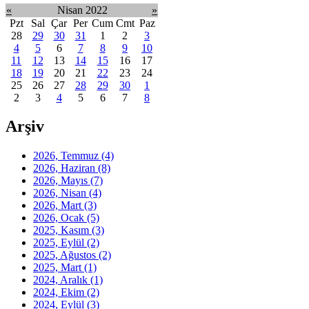
«
Nisan 2022
»
Pzt
Sal
Çar
Per
Cum
Cmt
Paz
28
29
30
31
1
2
3
4
5
6
7
8
9
10
11
12
13
14
15
16
17
18
19
20
21
22
23
24
25
26
27
28
29
30
1
2
3
4
5
6
7
8
Arşiv
2026, Temmuz
(4)
2026, Haziran
(8)
2026, Mayıs
(7)
2026, Nisan
(4)
2026, Mart
(3)
2026, Ocak
(5)
2025, Kasım
(3)
2025, Eylül
(2)
2025, Ağustos
(2)
2025, Mart
(1)
2024, Aralık
(1)
2024, Ekim
(2)
2024, Eylül
(3)