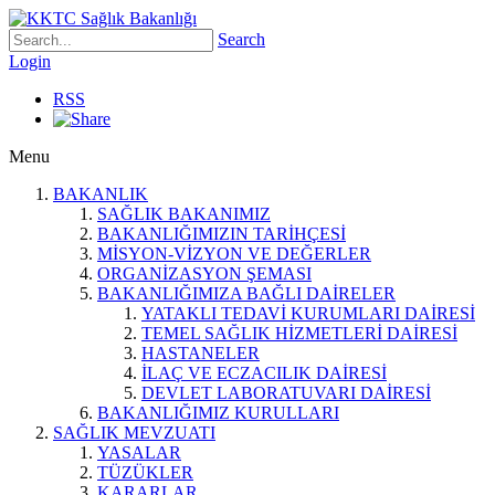
Search
Login
RSS
Menu
BAKANLIK
SAĞLIK BAKANIMIZ
BAKANLIĞIMIZIN TARİHÇESİ
MİSYON-VİZYON VE DEĞERLER
ORGANİZASYON ŞEMASI
BAKANLIĞIMIZA BAĞLI DAİRELER
YATAKLI TEDAVİ KURUMLARI DAİRESİ
TEMEL SAĞLIK HİZMETLERİ DAİRESİ
HASTANELER
İLAÇ VE ECZACILIK DAİRESİ
DEVLET LABORATUVARI DAİRESİ
BAKANLIĞIMIZ KURULLARI
SAĞLIK MEVZUATI
YASALAR
TÜZÜKLER
KARARLAR