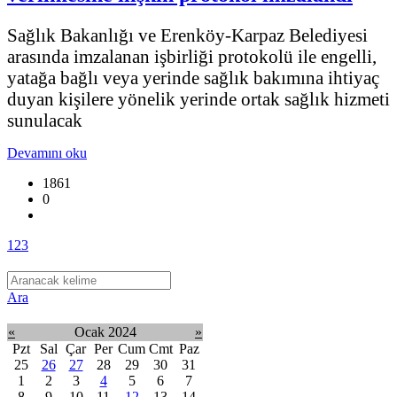
Sağlık Bakanlığı ve Erenköy-Karpaz Belediyesi
arasında imzalanan işbirliği protokolü ile engelli,
yatağa bağlı veya yerinde sağlık bakımına ihtiyaç
duyan kişilere yönelik yerinde ortak sağlık hizmeti
sunulacak
Devamını oku
1861
0
1
2
3
Ara
«
Ocak 2024
»
Pzt
Sal
Çar
Per
Cum
Cmt
Paz
25
26
27
28
29
30
31
1
2
3
4
5
6
7
8
9
10
11
12
13
14