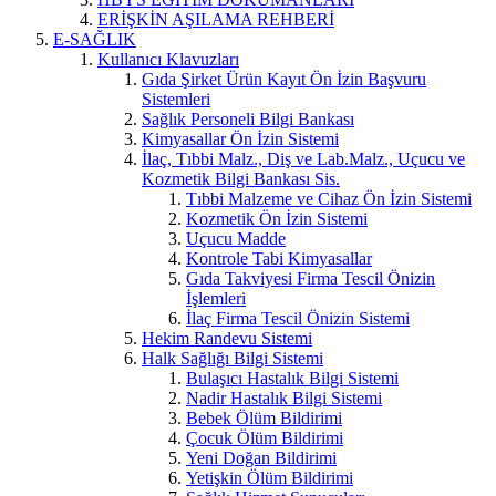
ERİŞKİN AŞILAMA REHBERİ
E-SAĞLIK
Kullanıcı Klavuzları
Gıda Şirket Ürün Kayıt Ön İzin Başvuru
Sistemleri
Sağlık Personeli Bilgi Bankası
Kimyasallar Ön İzin Sistemi
İlaç, Tıbbi Malz., Diş ve Lab.Malz., Uçucu ve
Kozmetik Bilgi Bankası Sis.
Tıbbi Malzeme ve Cihaz Ön İzin Sistemi
Kozmetik Ön İzin Sistemi
Uçucu Madde
Kontrole Tabi Kimyasallar
Gıda Takviyesi Firma Tescil Önizin
İşlemleri
İlaç Firma Tescil Önizin Sistemi
Hekim Randevu Sistemi
Halk Sağlığı Bilgi Sistemi
Bulaşıcı Hastalık Bilgi Sistemi
Nadir Hastalık Bilgi Sistemi
Bebek Ölüm Bildirimi
Çocuk Ölüm Bildirimi
Yeni Doğan Bildirimi
Yetişkin Ölüm Bildirimi