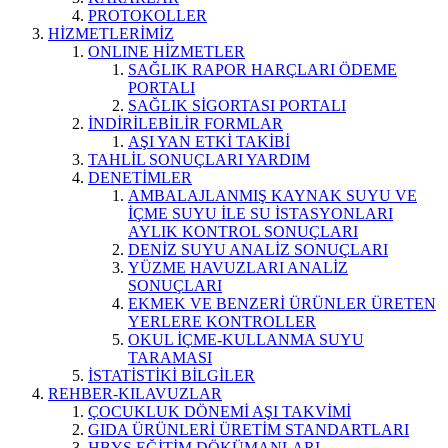
PROTOKOLLER
HİZMETLERİMİZ
ONLINE HİZMETLER
SAĞLIK RAPOR HARÇLARI ÖDEME
PORTALI
SAĞLIK SİGORTASI PORTALI
İNDİRİLEBİLİR FORMLAR
AŞI YAN ETKİ TAKİBİ
TAHLİL SONUÇLARI YARDIM
DENETİMLER
AMBALAJLANMIŞ KAYNAK SUYU VE
İÇME SUYU İLE SU İSTASYONLARI
AYLIK KONTROL SONUÇLARI
DENİZ SUYU ANALİZ SONUÇLARI
YÜZME HAVUZLARI ANALİZ
SONUÇLARI
EKMEK VE BENZERİ ÜRÜNLER ÜRETEN
YERLERE KONTROLLER
OKUL İÇME-KULLANMA SUYU
TARAMASI
İSTATİSTİKİ BİLGİLER
REHBER-KILAVUZLAR
ÇOCUKLUK DÖNEMİ AŞI TAKVİMİ
GIDA ÜRÜNLERİ ÜRETİM STANDARTLARI
HBYS EĞİTİM DÖKÜMANLARI