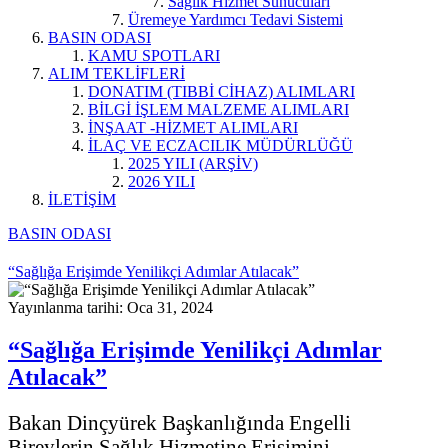
Sağlık Hizmet Sunucuları
Üremeye Yardımcı Tedavi Sistemi
BASIN ODASI
KAMU SPOTLARI
ALIM TEKLİFLERİ
DONATIM (TIBBİ CİHAZ) ALIMLARI
BİLGİ İŞLEM MALZEME ALIMLARI
İNŞAAT -HİZMET ALIMLARI
İLAÇ VE ECZACILIK MÜDÜRLÜĞÜ
2025 YILI (ARŞİV)
2026 YILI
İLETİŞİM
BASIN ODASI
“Sağlığa Erişimde Yenilikçi Adımlar Atılacak”
Yayınlanma tarihi: Oca 31, 2024
“Sağlığa Erişimde Yenilikçi Adımlar
Atılacak”
Bakan Dinçyürek Başkanlığında Engelli
Bireylerin Sağlık Hizmetine Erişimini