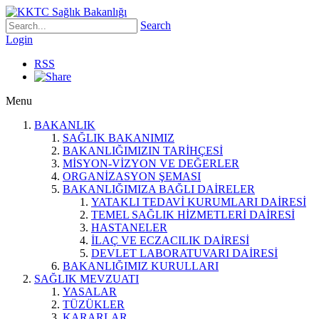
Search
Login
RSS
Menu
BAKANLIK
SAĞLIK BAKANIMIZ
BAKANLIĞIMIZIN TARİHÇESİ
MİSYON-VİZYON VE DEĞERLER
ORGANİZASYON ŞEMASI
BAKANLIĞIMIZA BAĞLI DAİRELER
YATAKLI TEDAVİ KURUMLARI DAİRESİ
TEMEL SAĞLIK HİZMETLERİ DAİRESİ
HASTANELER
İLAÇ VE ECZACILIK DAİRESİ
DEVLET LABORATUVARI DAİRESİ
BAKANLIĞIMIZ KURULLARI
SAĞLIK MEVZUATI
YASALAR
TÜZÜKLER
KARARLAR