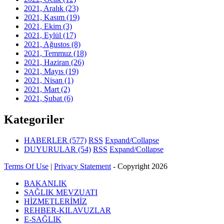
2021, Aralık
(23)
2021, Kasım
(19)
2021, Ekim
(3)
2021, Eylül
(17)
2021, Ağustos
(8)
2021, Temmuz
(18)
2021, Haziran
(26)
2021, Mayıs
(19)
2021, Nisan
(1)
2021, Mart
(2)
2021, Şubat
(6)
Kategoriler
HABERLER
(577)
RSS
Expand/Collapse
DUYURULAR
(54)
RSS
Expand/Collapse
Terms Of Use
|
Privacy Statement
-
Copyright 2026
BAKANLIK
SAĞLIK MEVZUATI
HİZMETLERİMİZ
REHBER-KILAVUZLAR
E-SAĞLIK