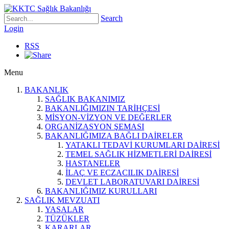
Search
Login
RSS
Menu
BAKANLIK
SAĞLIK BAKANIMIZ
BAKANLIĞIMIZIN TARİHÇESİ
MİSYON-VİZYON VE DEĞERLER
ORGANİZASYON ŞEMASI
BAKANLIĞIMIZA BAĞLI DAİRELER
YATAKLI TEDAVİ KURUMLARI DAİRESİ
TEMEL SAĞLIK HİZMETLERİ DAİRESİ
HASTANELER
İLAÇ VE ECZACILIK DAİRESİ
DEVLET LABORATUVARI DAİRESİ
BAKANLIĞIMIZ KURULLARI
SAĞLIK MEVZUATI
YASALAR
TÜZÜKLER
KARARLAR