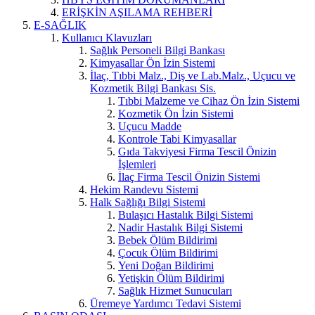
ERİŞKİN AŞILAMA REHBERİ
E-SAĞLIK
Kullanıcı Klavuzları
Sağlık Personeli Bilgi Bankası
Kimyasallar Ön İzin Sistemi
İlaç, Tıbbi Malz., Diş ve Lab.Malz., Uçucu ve
Kozmetik Bilgi Bankası Sis.
Tıbbi Malzeme ve Cihaz Ön İzin Sistemi
Kozmetik Ön İzin Sistemi
Uçucu Madde
Kontrole Tabi Kimyasallar
Gıda Takviyesi Firma Tescil Önizin
İşlemleri
İlaç Firma Tescil Önizin Sistemi
Hekim Randevu Sistemi
Halk Sağlığı Bilgi Sistemi
Bulaşıcı Hastalık Bilgi Sistemi
Nadir Hastalık Bilgi Sistemi
Bebek Ölüm Bildirimi
Çocuk Ölüm Bildirimi
Yeni Doğan Bildirimi
Yetişkin Ölüm Bildirimi
Sağlık Hizmet Sunucuları
Üremeye Yardımcı Tedavi Sistemi