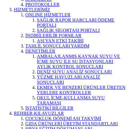
PROTOKOLLER
HİZMETLERİMİZ
ONLINE HİZMETLER
SAĞLIK RAPOR HARÇLARI ÖDEME
PORTALI
SAĞLIK SİGORTASI PORTALI
İNDİRİLEBİLİR FORMLAR
AŞI YAN ETKİ TAKİBİ
TAHLİL SONUÇLARI YARDIM
DENETİMLER
AMBALAJLANMIŞ KAYNAK SUYU VE
İÇME SUYU İLE SU İSTASYONLARI
AYLIK KONTROL SONUÇLARI
DENİZ SUYU ANALİZ SONUÇLARI
YÜZME HAVUZLARI ANALİZ
SONUÇLARI
EKMEK VE BENZERİ ÜRÜNLER ÜRETEN
YERLERE KONTROLLER
OKUL İÇME-KULLANMA SUYU
TARAMASI
İSTATİSTİKİ BİLGİLER
REHBER-KILAVUZLAR
ÇOCUKLUK DÖNEMİ AŞI TAKVİMİ
GIDA ÜRÜNLERİ ÜRETİM STANDARTLARI
HBYS EĞİTİM DÖKÜMANLARI