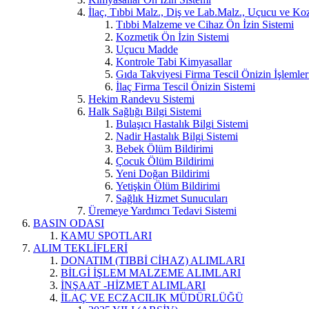
İlaç, Tıbbi Malz., Diş ve Lab.Malz., Uçucu ve Koz
Tıbbi Malzeme ve Cihaz Ön İzin Sistemi
Kozmetik Ön İzin Sistemi
Uçucu Madde
Kontrole Tabi Kimyasallar
Gıda Takviyesi Firma Tescil Önizin İşlemler
İlaç Firma Tescil Önizin Sistemi
Hekim Randevu Sistemi
Halk Sağlığı Bilgi Sistemi
Bulaşıcı Hastalık Bilgi Sistemi
Nadir Hastalık Bilgi Sistemi
Bebek Ölüm Bildirimi
Çocuk Ölüm Bildirimi
Yeni Doğan Bildirimi
Yetişkin Ölüm Bildirimi
Sağlık Hizmet Sunucuları
Üremeye Yardımcı Tedavi Sistemi
BASIN ODASI
KAMU SPOTLARI
ALIM TEKLİFLERİ
DONATIM (TIBBİ CİHAZ) ALIMLARI
BİLGİ İŞLEM MALZEME ALIMLARI
İNŞAAT -HİZMET ALIMLARI
İLAÇ VE ECZACILIK MÜDÜRLÜĞÜ