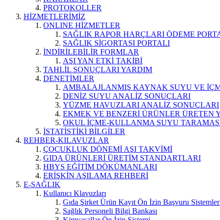
PROTOKOLLER
HİZMETLERİMİZ
ONLINE HİZMETLER
SAĞLIK RAPOR HARÇLARI ÖDEME PORT
SAĞLIK SİGORTASI PORTALI
İNDİRİLEBİLİR FORMLAR
AŞI YAN ETKİ TAKİBİ
TAHLİL SONUÇLARI YARDIM
DENETİMLER
AMBALAJLANMIŞ KAYNAK SUYU VE İÇME
DENİZ SUYU ANALİZ SONUÇLARI
YÜZME HAVUZLARI ANALİZ SONUÇLARI
EKMEK VE BENZERİ ÜRÜNLER ÜRETEN 
OKUL İÇME-KULLANMA SUYU TARAMAS
İSTATİSTİKİ BİLGİLER
REHBER-KILAVUZLAR
ÇOCUKLUK DÖNEMİ AŞI TAKVİMİ
GIDA ÜRÜNLERİ ÜRETİM STANDARTLARI
HBYS EĞİTİM DÖKÜMANLARI
ERİŞKİN AŞILAMA REHBERİ
E-SAĞLIK
Kullanıcı Klavuzları
Gıda Şirket Ürün Kayıt Ön İzin Başvuru Sistemler
Sağlık Personeli Bilgi Bankası
Kimyasallar Ön İzin Sistemi