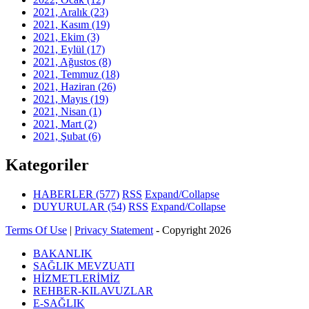
2021, Aralık
(23)
2021, Kasım
(19)
2021, Ekim
(3)
2021, Eylül
(17)
2021, Ağustos
(8)
2021, Temmuz
(18)
2021, Haziran
(26)
2021, Mayıs
(19)
2021, Nisan
(1)
2021, Mart
(2)
2021, Şubat
(6)
Kategoriler
HABERLER
(577)
RSS
Expand/Collapse
DUYURULAR
(54)
RSS
Expand/Collapse
Terms Of Use
|
Privacy Statement
-
Copyright 2026
BAKANLIK
SAĞLIK MEVZUATI
HİZMETLERİMİZ
REHBER-KILAVUZLAR
E-SAĞLIK