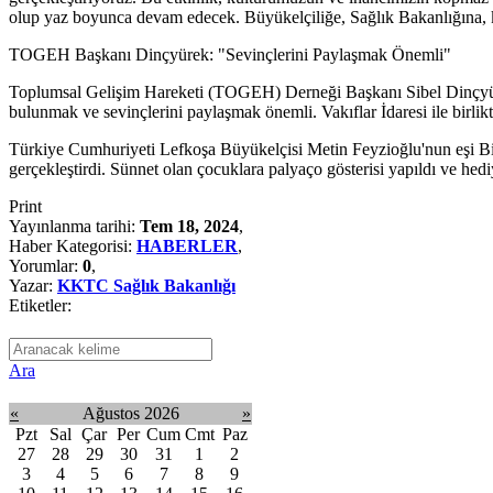
olup yaz boyunca devam edecek. Büyükelçiliğe, Sağlık Bakanlığına, ka
TOGEH Başkanı Dinçyürek: "Sevinçlerini Paylaşmak Önemli"
Toplumsal Gelişim Hareketi (TOGEH) Derneği Başkanı Sibel Dinçyürek,
bulunmak ve sevinçlerini paylaşmak önemli. Vakıflar İdaresi ile birli
Türkiye Cumhuriyeti Lefkoşa Büyükelçisi Metin Feyzioğlu'nun eşi Birg
gerçekleştirdi. Sünnet olan çocuklara palyaço gösterisi yapıldı ve hediy
Print
Yayınlanma tarihi:
Tem 18, 2024
,
Haber Kategorisi:
HABERLER
,
Yorumlar:
0
,
Yazar:
KKTC Sağlık Bakanlığı
Etiketler:
Ara
«
Ağustos 2026
»
Pzt
Sal
Çar
Per
Cum
Cmt
Paz
27
28
29
30
31
1
2
3
4
5
6
7
8
9