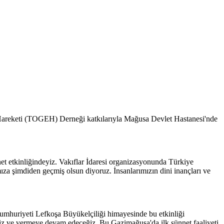
 Hareketi (TOGEH) Derneği katkılarıyla Mağusa Devlet Hastanesi'nde
 etkinliğindeyiz. Vakıflar İdaresi organizasyonunda Türkiye
a şimdiden geçmiş olsun diyoruz. İnsanlarımızın dini inançları ve
Cumhuriyeti Lefkoşa Büyükelçiliği himayesinde bu etkinliği
eğiz ve vermeye devam edeceğiz. Bu Gazimağusa'da ilk sünnet faaliyeti