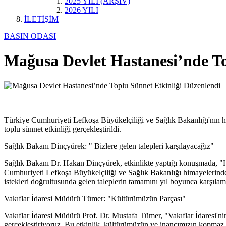
2025 YILI (ARŞİV)
2026 YILI
İLETİŞİM
BASIN ODASI
Mağusa Devlet Hastanesi’nde To
Türkiye Cumhuriyeti Lefkoşa Büyükelçiliği ve Sağlık Bakanlığı'nın 
toplu sünnet etkinliği gerçekleştirildi.
Sağlık Bakanı Dinçyürek: " Bizlere gelen talepleri karşılayacağız"
Sağlık Bakanı Dr. Hakan Dinçyürek, etkinlikte yaptığı konuşmada, "
Cumhuriyeti Lefkoşa Büyükelçiliği ve Sağlık Bakanlığı himayelerinde
istekleri doğrultusunda gelen taleplerin tamamını yıl boyunca karşılam
Vakıflar İdaresi Müdürü Tümer: "Kültürümüzün Parçası"
Vakıflar İdaresi Müdürü Prof. Dr. Mustafa Tümer, "Vakıflar İdaresi'n
gerçekleştiriyoruz. Bu etkinlik, kültürümüzün ve inancımızın kopmaz 