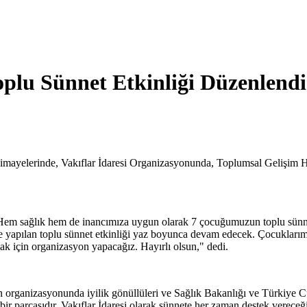
plu Sünnet Etkinliği Düzenlendi
himayelerinde, Vakıflar İdaresi Organizasyonunda, Toplumsal Gelişim
Hem sağlık hem de inancımıza uygun olarak 7 çocuğumuzun toplu sünnet
 yapılan toplu sünnet etkinliği yaz boyunca devam edecek. Çocuklarımız
ak için organizasyon yapacağız. Hayırlı olsun," dedi.
in organizasyonunda iyilik gönüllüleri ve Sağlık Bakanlığı ve Türkiye 
bir parçasıdır. Vakıflar İdaresi olarak sünnete her zaman destek verec