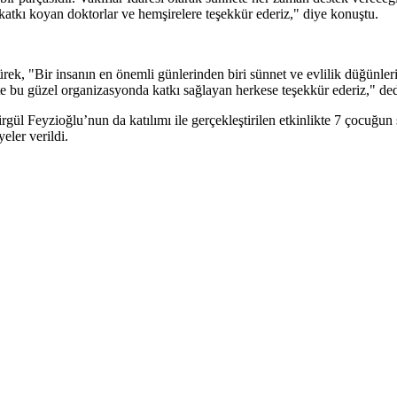
tkı koyan doktorlar ve hemşirelere teşekkür ederiz," diye konuştu.
 "Bir insanın en önemli günlerinden biri sünnet ve evlilik düğünleri
kte bu güzel organizasyonda katkı sağlayan herkese teşekkür ederiz," ded
ül Feyzioğlu’nun da katılımı ile gerçekleştirilen etkinlikte 7 çocuğun
eler verildi.