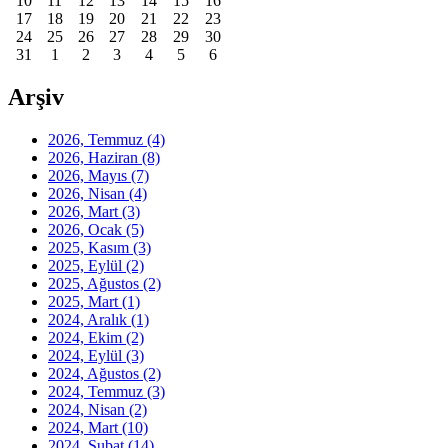
10
11
12
13
14
15
16
17
18
19
20
21
22
23
24
25
26
27
28
29
30
31
1
2
3
4
5
6
Arşiv
2026, Temmuz
(4)
2026, Haziran
(8)
2026, Mayıs
(7)
2026, Nisan
(4)
2026, Mart
(3)
2026, Ocak
(5)
2025, Kasım
(3)
2025, Eylül
(2)
2025, Ağustos
(2)
2025, Mart
(1)
2024, Aralık
(1)
2024, Ekim
(2)
2024, Eylül
(3)
2024, Ağustos
(2)
2024, Temmuz
(3)
2024, Nisan
(2)
2024, Mart
(10)
2024, Şubat
(14)