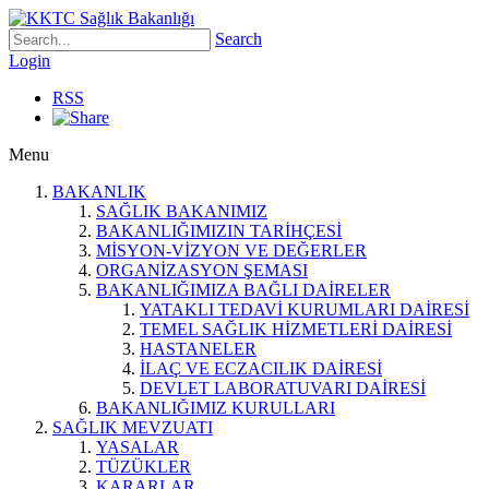
Search
Login
RSS
Menu
BAKANLIK
SAĞLIK BAKANIMIZ
BAKANLIĞIMIZIN TARİHÇESİ
MİSYON-VİZYON VE DEĞERLER
ORGANİZASYON ŞEMASI
BAKANLIĞIMIZA BAĞLI DAİRELER
YATAKLI TEDAVİ KURUMLARI DAİRESİ
TEMEL SAĞLIK HİZMETLERİ DAİRESİ
HASTANELER
İLAÇ VE ECZACILIK DAİRESİ
DEVLET LABORATUVARI DAİRESİ
BAKANLIĞIMIZ KURULLARI
SAĞLIK MEVZUATI
YASALAR
TÜZÜKLER
KARARLAR