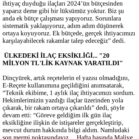
ihtiyaç duyduğu ilaçları 2024’ün bütçesinden
yaparız deme gibi bir lüksümüz yoktur. Biz şu
anda ek bütçe çalışması yapıyoruz. Sorunlara
sistematik yaklaşıyoruz, adım adım düşünerek
ortaya koyuyoruz. Ek bütçede, gerçek ihtiyacımızı
karşılayabilecek rakamlar talep edeceğiz” dedi.
ÜLKEDEKİ İLAÇ EKSİKLİĞİ... "20
MİLYON TL'LİK KAYNAK YARATILDI"
Dinçyürek, artık reçetelerin el yazısı olmadığını,
E-Reçete kullanımına geçildiğini anımsatarak,
“Teknik ekibime, 1 aylık ilaç ihtiyacımızı sordum.
Hekimlerimizin yazdığı ilaçlar üzerinden yola
çıkarak, bir rakam ortaya çıkarıldı” dedi, şöyle
devam etti: “Göreve geldiğim ilk gün ilaç
eksikliğine ilişkin de istişareler gerçekleştirip,
mevcut durum hakkında bilgi aldım. Namludaki
son mermi noktasındayız… Hafta başında Maliye