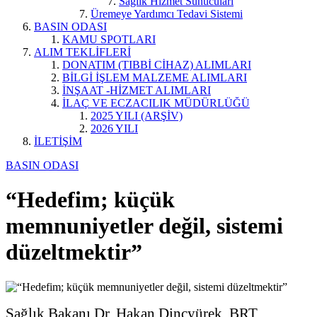
Sağlık Hizmet Sunucuları
Üremeye Yardımcı Tedavi Sistemi
BASIN ODASI
KAMU SPOTLARI
ALIM TEKLİFLERİ
DONATIM (TIBBİ CİHAZ) ALIMLARI
BİLGİ İŞLEM MALZEME ALIMLARI
İNŞAAT -HİZMET ALIMLARI
İLAÇ VE ECZACILIK MÜDÜRLÜĞÜ
2025 YILI (ARŞİV)
2026 YILI
İLETİŞİM
BASIN ODASI
“Hedefim; küçük
memnuniyetler değil, sistemi
düzeltmektir”
Sağlık Bakanı Dr. Hakan Dinçyürek, BRT