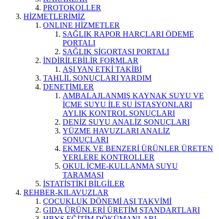
PROTOKOLLER
HİZMETLERİMİZ
ONLINE HİZMETLER
SAĞLIK RAPOR HARÇLARI ÖDEME
PORTALI
SAĞLIK SİGORTASI PORTALI
İNDİRİLEBİLİR FORMLAR
AŞI YAN ETKİ TAKİBİ
TAHLİL SONUÇLARI YARDIM
DENETİMLER
AMBALAJLANMIŞ KAYNAK SUYU VE
İÇME SUYU İLE SU İSTASYONLARI
AYLIK KONTROL SONUÇLARI
DENİZ SUYU ANALİZ SONUÇLARI
YÜZME HAVUZLARI ANALİZ
SONUÇLARI
EKMEK VE BENZERİ ÜRÜNLER ÜRETEN
YERLERE KONTROLLER
OKUL İÇME-KULLANMA SUYU
TARAMASI
İSTATİSTİKİ BİLGİLER
REHBER-KILAVUZLAR
ÇOCUKLUK DÖNEMİ AŞI TAKVİMİ
GIDA ÜRÜNLERİ ÜRETİM STANDARTLARI
HBYS EĞİTİM DÖKÜMANLARI