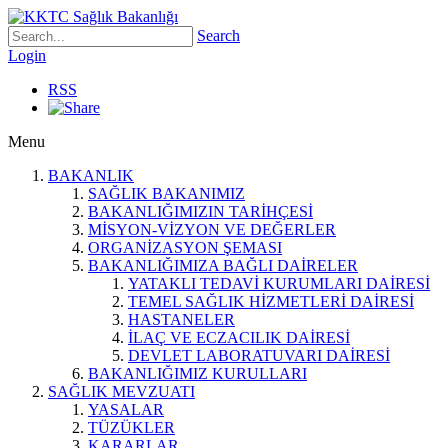
Search
Login
RSS
Menu
BAKANLIK
SAĞLIK BAKANIMIZ
BAKANLIĞIMIZIN TARİHÇESİ
MİSYON-VİZYON VE DEĞERLER
ORGANİZASYON ŞEMASI
BAKANLIĞIMIZA BAĞLI DAİRELER
YATAKLI TEDAVİ KURUMLARI DAİRESİ
TEMEL SAĞLIK HİZMETLERİ DAİRESİ
HASTANELER
İLAÇ VE ECZACILIK DAİRESİ
DEVLET LABORATUVARI DAİRESİ
BAKANLIĞIMIZ KURULLARI
SAĞLIK MEVZUATI
YASALAR
TÜZÜKLER
KARARLAR