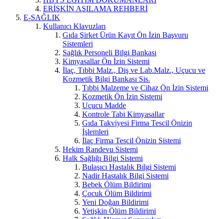
ERİŞKİN AŞILAMA REHBERİ
E-SAĞLIK
Kullanıcı Klavuzları
Gıda Şirket Ürün Kayıt Ön İzin Başvuru
Sistemleri
Sağlık Personeli Bilgi Bankası
Kimyasallar Ön İzin Sistemi
İlaç, Tıbbi Malz., Diş ve Lab.Malz., Uçucu ve
Kozmetik Bilgi Bankası Sis.
Tıbbi Malzeme ve Cihaz Ön İzin Sistemi
Kozmetik Ön İzin Sistemi
Uçucu Madde
Kontrole Tabi Kimyasallar
Gıda Takviyesi Firma Tescil Önizin
İşlemleri
İlaç Firma Tescil Önizin Sistemi
Hekim Randevu Sistemi
Halk Sağlığı Bilgi Sistemi
Bulaşıcı Hastalık Bilgi Sistemi
Nadir Hastalık Bilgi Sistemi
Bebek Ölüm Bildirimi
Çocuk Ölüm Bildirimi
Yeni Doğan Bildirimi
Yetişkin Ölüm Bildirimi