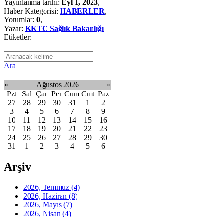
Yayınlanma tarihi:
Eyl 1, 2023
,
Haber Kategorisi:
HABERLER
,
Yorumlar:
0
,
Yazar:
KKTC Sağlık Bakanlığı
Etiketler:
Ara
«
Ağustos 2026
»
Pzt
Sal
Çar
Per
Cum
Cmt
Paz
27
28
29
30
31
1
2
3
4
5
6
7
8
9
10
11
12
13
14
15
16
17
18
19
20
21
22
23
24
25
26
27
28
29
30
31
1
2
3
4
5
6
Arşiv
2026, Temmuz
(4)
2026, Haziran
(8)
2026, Mayıs
(7)
2026, Nisan
(4)