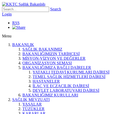
Search
Login
RSS
Menu
BAKANLIK
SAĞLIK BAKANIMIZ
BAKANLIĞIMIZIN TARİHÇESİ
MİSYON-VİZYON VE DEĞERLER
ORGANİZASYON ŞEMASI
BAKANLIĞIMIZA BAĞLI DAİRELER
YATAKLI TEDAVİ KURUMLARI DAİRESİ
TEMEL SAĞLIK HİZMETLERİ DAİRESİ
HASTANELER
İLAÇ VE ECZACILIK DAİRESİ
DEVLET LABORATUVARI DAİRESİ
BAKANLIĞIMIZ KURULLARI
SAĞLIK MEVZUATI
YASALAR
TÜZÜKLER
KARARLAR