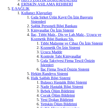
ERİŞKİN AŞILAMA REHBERİ
E-SAĞLIK
Kullanıcı Klavuzları
Gıda Şirket Ürün Kayıt Ön İzin Başvuru
Sistemleri
Sağlık Personeli Bilgi Bankası
Kimyasallar Ön İzin Sistemi
İlaç, Tıbbi Malz., Diş ve Lab.Malz., Uçucu ve
Kozmetik Bilgi Bankası Sis.
Tıbbi Malzeme ve Cihaz Ön İzin Sistemi
Kozmetik Ön İzin Sistemi
Uçucu Madde
Kontrole Tabi Kimyasallar
Gıda Takviyesi Firma Tescil Önizin
İşlemleri
İlaç Firma Tescil Önizin Sistemi
Hekim Randevu Sistemi
Halk Sağlığı Bilgi Sistemi
Bulaşıcı Hastalık Bilgi Sistemi
Nadir Hastalık Bilgi Sistemi
Bebek Ölüm Bildirimi
Çocuk Ölüm Bildirimi
Yeni Doğan Bildirimi
Yetişkin Ölüm Bildirimi