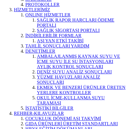
PROTOKOLLER
HİZMETLERİMİZ
ONLINE HİZMETLER
SAĞLIK RAPOR HARÇLARI ÖDEME
PORTALI
SAĞLIK SİGORTASI PORTALI
İNDİRİLEBİLİR FORMLAR
AŞI YAN ETKİ TAKİBİ
TAHLİL SONUÇLARI YARDIM
DENETİMLER
AMBALAJLANMIŞ KAYNAK SUYU VE
İÇME SUYU İLE SU İSTASYONLARI
AYLIK KONTROL SONUÇLARI
DENİZ SUYU ANALİZ SONUÇLARI
YÜZME HAVUZLARI ANALİZ
SONUÇLARI
EKMEK VE BENZERİ ÜRÜNLER ÜRETEN
YERLERE KONTROLLER
OKUL İÇME-KULLANMA SUYU
TARAMASI
İSTATİSTİKİ BİLGİLER
REHBER-KILAVUZLAR
ÇOCUKLUK DÖNEMİ AŞI TAKVİMİ
GIDA ÜRÜNLERİ ÜRETİM STANDARTLARI
HBYS EĞİTİM DÖKÜMANLARI