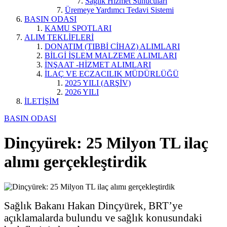
Sağlık Hizmet Sunucuları
Üremeye Yardımcı Tedavi Sistemi
BASIN ODASI
KAMU SPOTLARI
ALIM TEKLİFLERİ
DONATIM (TIBBİ CİHAZ) ALIMLARI
BİLGİ İŞLEM MALZEME ALIMLARI
İNŞAAT -HİZMET ALIMLARI
İLAÇ VE ECZACILIK MÜDÜRLÜĞÜ
2025 YILI (ARŞİV)
2026 YILI
İLETİŞİM
BASIN ODASI
Dinçyürek: 25 Milyon TL ilaç
alımı gerçekleştirdik
Sağlık Bakanı Hakan Dinçyürek, BRT’ye
açıklamalarda bulundu ve sağlık konusundaki