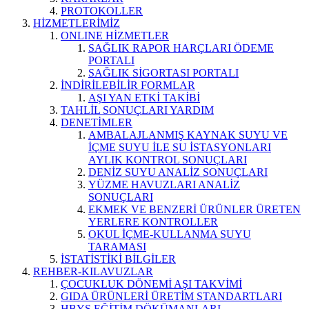
PROTOKOLLER
HİZMETLERİMİZ
ONLINE HİZMETLER
SAĞLIK RAPOR HARÇLARI ÖDEME
PORTALI
SAĞLIK SİGORTASI PORTALI
İNDİRİLEBİLİR FORMLAR
AŞI YAN ETKİ TAKİBİ
TAHLİL SONUÇLARI YARDIM
DENETİMLER
AMBALAJLANMIŞ KAYNAK SUYU VE
İÇME SUYU İLE SU İSTASYONLARI
AYLIK KONTROL SONUÇLARI
DENİZ SUYU ANALİZ SONUÇLARI
YÜZME HAVUZLARI ANALİZ
SONUÇLARI
EKMEK VE BENZERİ ÜRÜNLER ÜRETEN
YERLERE KONTROLLER
OKUL İÇME-KULLANMA SUYU
TARAMASI
İSTATİSTİKİ BİLGİLER
REHBER-KILAVUZLAR
ÇOCUKLUK DÖNEMİ AŞI TAKVİMİ
GIDA ÜRÜNLERİ ÜRETİM STANDARTLARI
HBYS EĞİTİM DÖKÜMANLARI