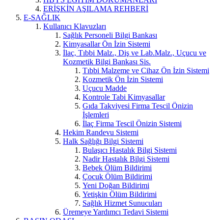
ERİŞKİN AŞILAMA REHBERİ
E-SAĞLIK
Kullanıcı Klavuzları
Sağlık Personeli Bilgi Bankası
Kimyasallar Ön İzin Sistemi
İlaç, Tıbbi Malz., Diş ve Lab.Malz., Uçucu ve
Kozmetik Bilgi Bankası Sis.
Tıbbi Malzeme ve Cihaz Ön İzin Sistemi
Kozmetik Ön İzin Sistemi
Uçucu Madde
Kontrole Tabi Kimyasallar
Gıda Takviyesi Firma Tescil Önizin
İşlemleri
İlaç Firma Tescil Önizin Sistemi
Hekim Randevu Sistemi
Halk Sağlığı Bilgi Sistemi
Bulaşıcı Hastalık Bilgi Sistemi
Nadir Hastalık Bilgi Sistemi
Bebek Ölüm Bildirimi
Çocuk Ölüm Bildirimi
Yeni Doğan Bildirimi
Yetişkin Ölüm Bildirimi
Sağlık Hizmet Sunucuları
Üremeye Yardımcı Tedavi Sistemi