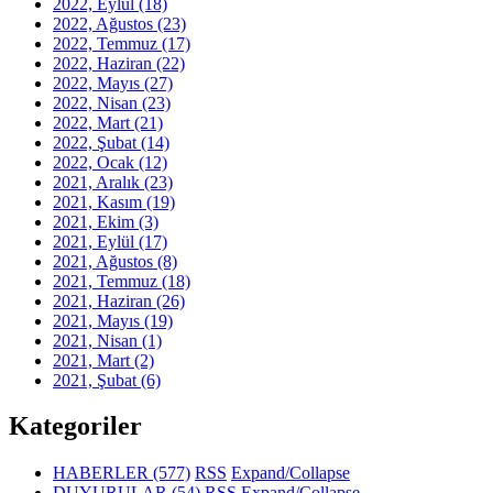
2022, Eylül
(18)
2022, Ağustos
(23)
2022, Temmuz
(17)
2022, Haziran
(22)
2022, Mayıs
(27)
2022, Nisan
(23)
2022, Mart
(21)
2022, Şubat
(14)
2022, Ocak
(12)
2021, Aralık
(23)
2021, Kasım
(19)
2021, Ekim
(3)
2021, Eylül
(17)
2021, Ağustos
(8)
2021, Temmuz
(18)
2021, Haziran
(26)
2021, Mayıs
(19)
2021, Nisan
(1)
2021, Mart
(2)
2021, Şubat
(6)
Kategoriler
HABERLER
(577)
RSS
Expand/Collapse
DUYURULAR
(54)
RSS
Expand/Collapse