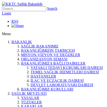
Search
Login
RSS
Menu
BAKANLIK
SAĞLIK BAKANIMIZ
BAKANLIĞIMIZIN TARİHÇESİ
MİSYON-VİZYON VE DEĞERLER
ORGANİZASYON ŞEMASI
BAKANLIĞIMIZA BAĞLI DAİRELER
YATAKLI TEDAVİ KURUMLARI DAİRESİ
TEMEL SAĞLIK HİZMETLERİ DAİRESİ
HASTANELER
İLAÇ VE ECZACILIK DAİRESİ
DEVLET LABORATUVARI DAİRESİ
BAKANLIĞIMIZ KURULLARI
SAĞLIK MEVZUATI
YASALAR
TÜZÜKLER
KARARLAR