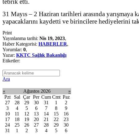
tebrik etti.
31 Mayıs – 2 Haziran tarihleri arasında yarışmaya 
yapacaklarını kaydetti ve birincilere hediyelerini tak
Print
Yayınlanma tarihi:
Nis 19, 2023
,
Haber Kategorisi:
HABERLER
,
Yorumlar:
0
,
Yazar:
KKTC Sağlık Bakanlığı
Etiketler:
Ara
«
Ağustos 2026
»
Pzt
Sal
Çar
Per
Cum
Cmt
Paz
27
28
29
30
31
1
2
3
4
5
6
7
8
9
10
11
12
13
14
15
16
17
18
19
20
21
22
23
24
25
26
27
28
29
30
31
1
2
3
4
5
6