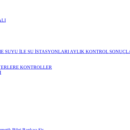
ALI
 SUYU İLE SU İSTASYONLARI AYLIK KONTROL SONUÇL
YERLERE KONTROLLER
I
metik Bilgi Bankası Sis.