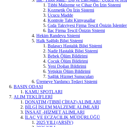
Tıbbi Malzeme ve Cihaz Ön İzin Sistemi
Kozmetik Ön İzin Sistemi
Uçucu Madde
Kontrole Tabi Kimyasallar
Gıda Takviyesi Firma Tescil Önizin İşlemler
İlaç Firma Tescil Önizin Sistemi
Hekim Randevu Sistemi
Halk Sağlığı Bilgi Sistemi
Bulaşıcı Hastalık Bilgi Sistemi
Nadir Hastalık Bilgi Sistemi
Bebek Ölüm Bildirimi
Çocuk Ölüm Bildirimi
Yeni Doğan Bildirimi
Yetişkin Ölüm Bildirimi
Sağlık Hizmet Sunucuları
Üremeye Yardımcı Tedavi Sistemi
BASIN ODASI
KAMU SPOTLARI
ALIM TEKLİFLERİ
DONATIM (TIBBİ CİHAZ) ALIMLARI
BİLGİ İŞLEM MALZEME ALIMLARI
İNŞAAT -HİZMET ALIMLARI
İLAÇ VE ECZACILIK MÜDÜRLÜĞÜ
2025 YILI (ARŞİV)