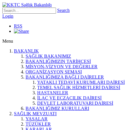
Search
Login
RSS
Menu
BAKANLIK
SAĞLIK BAKANIMIZ
BAKANLIĞIMIZIN TARİHÇESİ
MİSYON-VİZYON VE DEĞERLER
ORGANİZASYON ŞEMASI
BAKANLIĞIMIZA BAĞLI DAİRELER
YATAKLI TEDAVİ KURUMLARI DAİRESİ
TEMEL SAĞLIK HİZMETLERİ DAİRESİ
HASTANELER
İLAÇ VE ECZACILIK DAİRESİ
DEVLET LABORATUVARI DAİRESİ
BAKANLIĞIMIZ KURULLARI
SAĞLIK MEVZUATI
YASALAR
TÜZÜKLER
KARARLAR