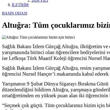
2026 YILI
İLETİŞİM
BASIN ODASI
Altuğra: Tüm çocuklarımız bizim
Sağlık Bakanı İzlem Gürçağ Altuğra, ilköğretim ve 
yarışmasında birinci olan öğrencilere hediyelerini
ise Lefkoşa Türk Maarif Koleji öğrencisi Nursel Han
Sağlık Bakanı İzlem Gürçağ Altuğra, resim yarışmas
öğrencisi Nursel Hançer’i makamında kabul ederek h
Yarışmanın 9 Şubat Dünya Sigarayı Bırakma Günü do
düzenlendiğini bildiren Altuğra, yarışmaya gönderil
ortaöğretimden en yüksek puan alan iki öğrencinin 
“Seçmek çok güçtü. Tüm çocuklarımız bizim için bir