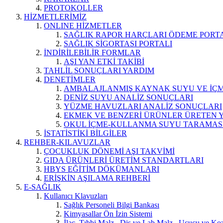
PROTOKOLLER
HİZMETLERİMİZ
ONLINE HİZMETLER
SAĞLIK RAPOR HARÇLARI ÖDEME PORT
SAĞLIK SİGORTASI PORTALI
İNDİRİLEBİLİR FORMLAR
AŞI YAN ETKİ TAKİBİ
TAHLİL SONUÇLARI YARDIM
DENETİMLER
AMBALAJLANMIŞ KAYNAK SUYU VE İÇME
DENİZ SUYU ANALİZ SONUÇLARI
YÜZME HAVUZLARI ANALİZ SONUÇLARI
EKMEK VE BENZERİ ÜRÜNLER ÜRETEN 
OKUL İÇME-KULLANMA SUYU TARAMAS
İSTATİSTİKİ BİLGİLER
REHBER-KILAVUZLAR
ÇOCUKLUK DÖNEMİ AŞI TAKVİMİ
GIDA ÜRÜNLERİ ÜRETİM STANDARTLARI
HBYS EĞİTİM DÖKÜMANLARI
ERİŞKİN AŞILAMA REHBERİ
E-SAĞLIK
Kullanıcı Klavuzları
Sağlık Personeli Bilgi Bankası
Kimyasallar Ön İzin Sistemi
İlaç, Tıbbi Malz., Diş ve Lab.Malz., Uçucu ve Koz