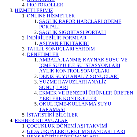
PROTOKOLLER
HİZMETLERİMİZ
ONLINE HİZMETLER
SAĞLIK RAPOR HARÇLARI ÖDEME
PORTALI
SAĞLIK SİGORTASI PORTALI
İNDİRİLEBİLİR FORMLAR
AŞI YAN ETKİ TAKİBİ
TAHLİL SONUÇLARI YARDIM
DENETİMLER
AMBALAJLANMIŞ KAYNAK SUYU VE
İÇME SUYU İLE SU İSTASYONLARI
AYLIK KONTROL SONUÇLARI
DENİZ SUYU ANALİZ SONUÇLARI
YÜZME HAVUZLARI ANALİZ
SONUÇLARI
EKMEK VE BENZERİ ÜRÜNLER ÜRETEN
YERLERE KONTROLLER
OKUL İÇME-KULLANMA SUYU
TARAMASI
İSTATİSTİKİ BİLGİLER
REHBER-KILAVUZLAR
ÇOCUKLUK DÖNEMİ AŞI TAKVİMİ
GIDA ÜRÜNLERİ ÜRETİM STANDARTLARI
HBYS EĞİTİM DÖKÜMANLARI