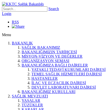
Search
Login
RSS
Menu
BAKANLIK
SAĞLIK BAKANIMIZ
BAKANLIĞIMIZIN TARİHÇESİ
MİSYON-VİZYON VE DEĞERLER
ORGANİZASYON ŞEMASI
BAKANLIĞIMIZA BAĞLI DAİRELER
YATAKLI TEDAVİ KURUMLARI DAİRESİ
TEMEL SAĞLIK HİZMETLERİ DAİRESİ
HASTANELER
İLAÇ VE ECZACILIK DAİRESİ
DEVLET LABORATUVARI DAİRESİ
BAKANLIĞIMIZ KURULLARI
SAĞLIK MEVZUATI
YASALAR
TÜZÜKLER
KARARLAR