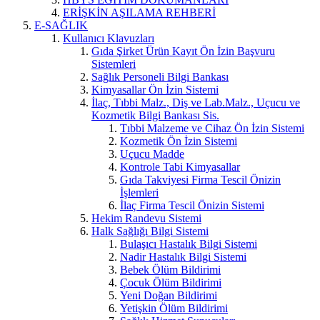
ERİŞKİN AŞILAMA REHBERİ
E-SAĞLIK
Kullanıcı Klavuzları
Gıda Şirket Ürün Kayıt Ön İzin Başvuru
Sistemleri
Sağlık Personeli Bilgi Bankası
Kimyasallar Ön İzin Sistemi
İlaç, Tıbbi Malz., Diş ve Lab.Malz., Uçucu ve
Kozmetik Bilgi Bankası Sis.
Tıbbi Malzeme ve Cihaz Ön İzin Sistemi
Kozmetik Ön İzin Sistemi
Uçucu Madde
Kontrole Tabi Kimyasallar
Gıda Takviyesi Firma Tescil Önizin
İşlemleri
İlaç Firma Tescil Önizin Sistemi
Hekim Randevu Sistemi
Halk Sağlığı Bilgi Sistemi
Bulaşıcı Hastalık Bilgi Sistemi
Nadir Hastalık Bilgi Sistemi
Bebek Ölüm Bildirimi
Çocuk Ölüm Bildirimi
Yeni Doğan Bildirimi
Yetişkin Ölüm Bildirimi