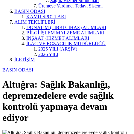
Sağlık Hizmet Sunucuları
Üremeye Yardımcı Tedavi Sistemi
BASIN ODASI
KAMU SPOTLARI
ALIM TEKLİFLERİ
DONATIM (TIBBİ CİHAZ) ALIMLARI
BİLGİ İŞLEM MALZEME ALIMLARI
İNŞAAT -HİZMET ALIMLARI
İLAÇ VE ECZACILIK MÜDÜRLÜĞÜ
2025 YILI (ARŞİV)
2026 YILI
İLETİŞİM
BASIN ODASI
Altuğra: Sağlık Bakanlığı,
depremzedelere evde sağlık
kontrolü yapmaya devam
ediyor