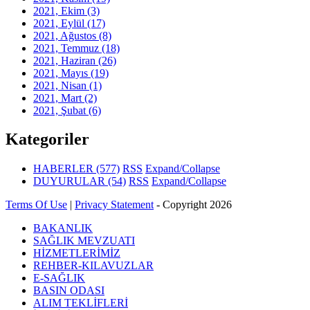
2021, Ekim
(3)
2021, Eylül
(17)
2021, Ağustos
(8)
2021, Temmuz
(18)
2021, Haziran
(26)
2021, Mayıs
(19)
2021, Nisan
(1)
2021, Mart
(2)
2021, Şubat
(6)
Kategoriler
HABERLER
(577)
RSS
Expand/Collapse
DUYURULAR
(54)
RSS
Expand/Collapse
Terms Of Use
|
Privacy Statement
-
Copyright 2026
BAKANLIK
SAĞLIK MEVZUATI
HİZMETLERİMİZ
REHBER-KILAVUZLAR
E-SAĞLIK
BASIN ODASI
ALIM TEKLİFLERİ