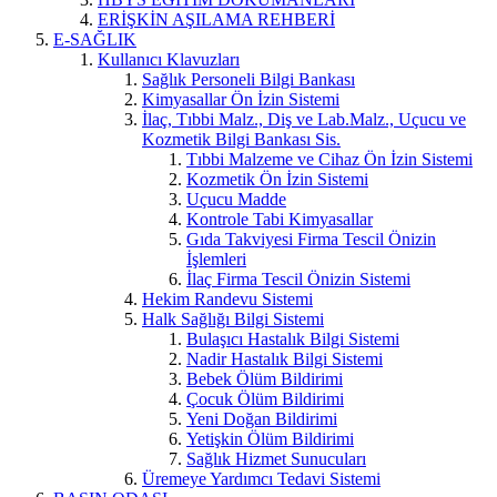
ERİŞKİN AŞILAMA REHBERİ
E-SAĞLIK
Kullanıcı Klavuzları
Sağlık Personeli Bilgi Bankası
Kimyasallar Ön İzin Sistemi
İlaç, Tıbbi Malz., Diş ve Lab.Malz., Uçucu ve
Kozmetik Bilgi Bankası Sis.
Tıbbi Malzeme ve Cihaz Ön İzin Sistemi
Kozmetik Ön İzin Sistemi
Uçucu Madde
Kontrole Tabi Kimyasallar
Gıda Takviyesi Firma Tescil Önizin
İşlemleri
İlaç Firma Tescil Önizin Sistemi
Hekim Randevu Sistemi
Halk Sağlığı Bilgi Sistemi
Bulaşıcı Hastalık Bilgi Sistemi
Nadir Hastalık Bilgi Sistemi
Bebek Ölüm Bildirimi
Çocuk Ölüm Bildirimi
Yeni Doğan Bildirimi
Yetişkin Ölüm Bildirimi
Sağlık Hizmet Sunucuları
Üremeye Yardımcı Tedavi Sistemi