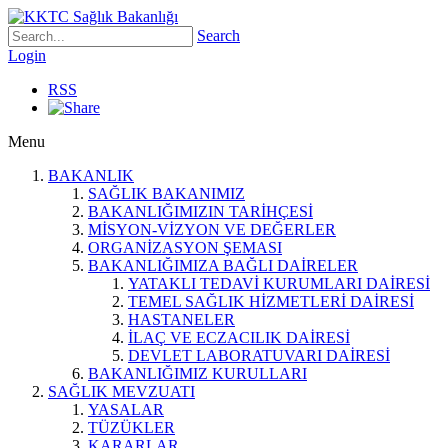
Search
Login
RSS
Menu
BAKANLIK
SAĞLIK BAKANIMIZ
BAKANLIĞIMIZIN TARİHÇESİ
MİSYON-VİZYON VE DEĞERLER
ORGANİZASYON ŞEMASI
BAKANLIĞIMIZA BAĞLI DAİRELER
YATAKLI TEDAVİ KURUMLARI DAİRESİ
TEMEL SAĞLIK HİZMETLERİ DAİRESİ
HASTANELER
İLAÇ VE ECZACILIK DAİRESİ
DEVLET LABORATUVARI DAİRESİ
BAKANLIĞIMIZ KURULLARI
SAĞLIK MEVZUATI
YASALAR
TÜZÜKLER
KARARLAR