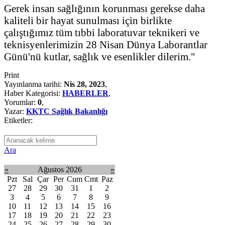
Gerek insan sağlığının korunması gerekse daha
kaliteli bir hayat sunulması için birlikte
çalıştığımız tüm tıbbi laboratuvar teknikeri ve
teknisyenlerimizin 28 Nisan Dünya Laborantlar
Günü'nü kutlar, sağlık ve esenlikler dilerim."
Print
Yayınlanma tarihi:
Nis 28, 2023
,
Haber Kategorisi:
HABERLER
,
Yorumlar:
0
,
Yazar:
KKTC Sağlık Bakanlığı
Etiketler:
Ara
«
Ağustos 2026
»
Pzt
Sal
Çar
Per
Cum
Cmt
Paz
27
28
29
30
31
1
2
3
4
5
6
7
8
9
10
11
12
13
14
15
16
17
18
19
20
21
22
23
24
25
26
27
28
29
30