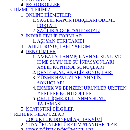
PROTOKOLLER
HİZMETLERİMİZ
ONLINE HİZMETLER
SAĞLIK RAPOR HARÇLARI ÖDEME
PORTALI
SAĞLIK SİGORTASI PORTALI
İNDİRİLEBİLİR FORMLAR
AŞI YAN ETKİ TAKİBİ
TAHLİL SONUÇLARI YARDIM
DENETİMLER
AMBALAJLANMIŞ KAYNAK SUYU VE
İÇME SUYU İLE SU İSTASYONLARI
AYLIK KONTROL SONUÇLARI
DENİZ SUYU ANALİZ SONUÇLARI
YÜZME HAVUZLARI ANALİZ
SONUÇLARI
EKMEK VE BENZERİ ÜRÜNLER ÜRETEN
YERLERE KONTROLLER
OKUL İÇME-KULLANMA SUYU
TARAMASI
İSTATİSTİKİ BİLGİLER
REHBER-KILAVUZLAR
ÇOCUKLUK DÖNEMİ AŞI TAKVİMİ
GIDA ÜRÜNLERİ ÜRETİM STANDARTLARI
HBYS EĞİTİM DÖKÜMANLARI