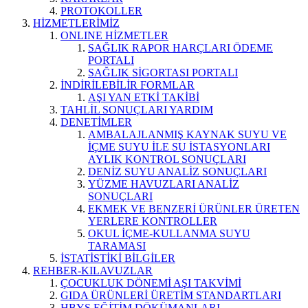
PROTOKOLLER
HİZMETLERİMİZ
ONLINE HİZMETLER
SAĞLIK RAPOR HARÇLARI ÖDEME
PORTALI
SAĞLIK SİGORTASI PORTALI
İNDİRİLEBİLİR FORMLAR
AŞI YAN ETKİ TAKİBİ
TAHLİL SONUÇLARI YARDIM
DENETİMLER
AMBALAJLANMIŞ KAYNAK SUYU VE
İÇME SUYU İLE SU İSTASYONLARI
AYLIK KONTROL SONUÇLARI
DENİZ SUYU ANALİZ SONUÇLARI
YÜZME HAVUZLARI ANALİZ
SONUÇLARI
EKMEK VE BENZERİ ÜRÜNLER ÜRETEN
YERLERE KONTROLLER
OKUL İÇME-KULLANMA SUYU
TARAMASI
İSTATİSTİKİ BİLGİLER
REHBER-KILAVUZLAR
ÇOCUKLUK DÖNEMİ AŞI TAKVİMİ
GIDA ÜRÜNLERİ ÜRETİM STANDARTLARI
HBYS EĞİTİM DÖKÜMANLARI