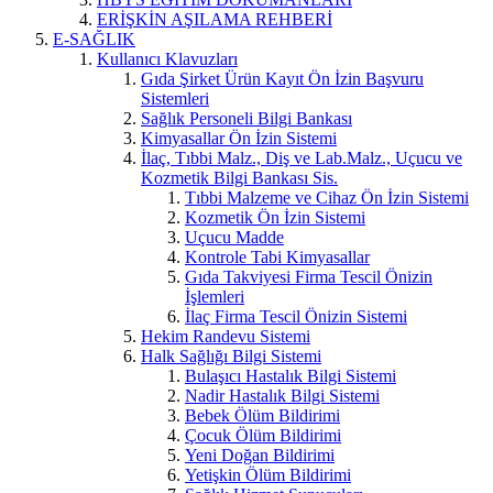
ERİŞKİN AŞILAMA REHBERİ
E-SAĞLIK
Kullanıcı Klavuzları
Gıda Şirket Ürün Kayıt Ön İzin Başvuru
Sistemleri
Sağlık Personeli Bilgi Bankası
Kimyasallar Ön İzin Sistemi
İlaç, Tıbbi Malz., Diş ve Lab.Malz., Uçucu ve
Kozmetik Bilgi Bankası Sis.
Tıbbi Malzeme ve Cihaz Ön İzin Sistemi
Kozmetik Ön İzin Sistemi
Uçucu Madde
Kontrole Tabi Kimyasallar
Gıda Takviyesi Firma Tescil Önizin
İşlemleri
İlaç Firma Tescil Önizin Sistemi
Hekim Randevu Sistemi
Halk Sağlığı Bilgi Sistemi
Bulaşıcı Hastalık Bilgi Sistemi
Nadir Hastalık Bilgi Sistemi
Bebek Ölüm Bildirimi
Çocuk Ölüm Bildirimi
Yeni Doğan Bildirimi
Yetişkin Ölüm Bildirimi