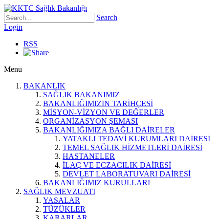
Search
Login
RSS
Menu
BAKANLIK
SAĞLIK BAKANIMIZ
BAKANLIĞIMIZIN TARİHÇESİ
MİSYON-VİZYON VE DEĞERLER
ORGANİZASYON ŞEMASI
BAKANLIĞIMIZA BAĞLI DAİRELER
YATAKLI TEDAVİ KURUMLARI DAİRESİ
TEMEL SAĞLIK HİZMETLERİ DAİRESİ
HASTANELER
İLAÇ VE ECZACILIK DAİRESİ
DEVLET LABORATUVARI DAİRESİ
BAKANLIĞIMIZ KURULLARI
SAĞLIK MEVZUATI
YASALAR
TÜZÜKLER
KARARLAR