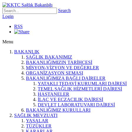
Search
Login
RSS
Menu
BAKANLIK
SAĞLIK BAKANIMIZ
BAKANLIĞIMIZIN TARİHÇESİ
MİSYON-VİZYON VE DEĞERLER
ORGANİZASYON ŞEMASI
BAKANLIĞIMIZA BAĞLI DAİRELER
YATAKLI TEDAVİ KURUMLARI DAİRESİ
TEMEL SAĞLIK HİZMETLERİ DAİRESİ
HASTANELER
İLAÇ VE ECZACILIK DAİRESİ
DEVLET LABORATUVARI DAİRESİ
BAKANLIĞIMIZ KURULLARI
SAĞLIK MEVZUATI
YASALAR
TÜZÜKLER
KARARLAR