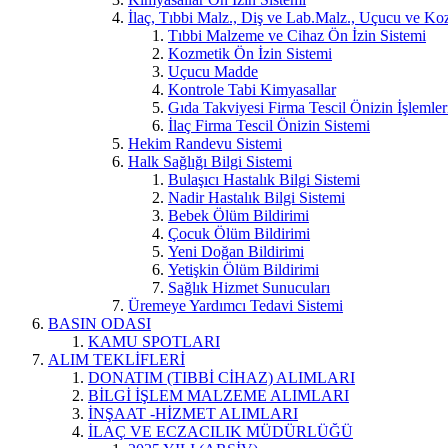
İlaç, Tıbbi Malz., Diş ve Lab.Malz., Uçucu ve Koz
Tıbbi Malzeme ve Cihaz Ön İzin Sistemi
Kozmetik Ön İzin Sistemi
Uçucu Madde
Kontrole Tabi Kimyasallar
Gıda Takviyesi Firma Tescil Önizin İşlemler
İlaç Firma Tescil Önizin Sistemi
Hekim Randevu Sistemi
Halk Sağlığı Bilgi Sistemi
Bulaşıcı Hastalık Bilgi Sistemi
Nadir Hastalık Bilgi Sistemi
Bebek Ölüm Bildirimi
Çocuk Ölüm Bildirimi
Yeni Doğan Bildirimi
Yetişkin Ölüm Bildirimi
Sağlık Hizmet Sunucuları
Üremeye Yardımcı Tedavi Sistemi
BASIN ODASI
KAMU SPOTLARI
ALIM TEKLİFLERİ
DONATIM (TIBBİ CİHAZ) ALIMLARI
BİLGİ İŞLEM MALZEME ALIMLARI
İNŞAAT -HİZMET ALIMLARI
İLAÇ VE ECZACILIK MÜDÜRLÜĞÜ