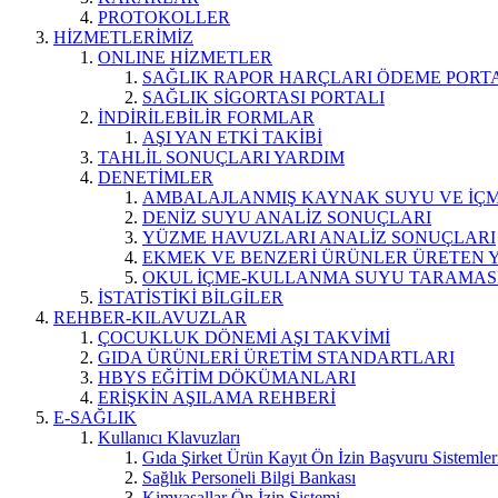
PROTOKOLLER
HİZMETLERİMİZ
ONLINE HİZMETLER
SAĞLIK RAPOR HARÇLARI ÖDEME PORT
SAĞLIK SİGORTASI PORTALI
İNDİRİLEBİLİR FORMLAR
AŞI YAN ETKİ TAKİBİ
TAHLİL SONUÇLARI YARDIM
DENETİMLER
AMBALAJLANMIŞ KAYNAK SUYU VE İÇME
DENİZ SUYU ANALİZ SONUÇLARI
YÜZME HAVUZLARI ANALİZ SONUÇLARI
EKMEK VE BENZERİ ÜRÜNLER ÜRETEN 
OKUL İÇME-KULLANMA SUYU TARAMAS
İSTATİSTİKİ BİLGİLER
REHBER-KILAVUZLAR
ÇOCUKLUK DÖNEMİ AŞI TAKVİMİ
GIDA ÜRÜNLERİ ÜRETİM STANDARTLARI
HBYS EĞİTİM DÖKÜMANLARI
ERİŞKİN AŞILAMA REHBERİ
E-SAĞLIK
Kullanıcı Klavuzları
Gıda Şirket Ürün Kayıt Ön İzin Başvuru Sistemler
Sağlık Personeli Bilgi Bankası
Kimyasallar Ön İzin Sistemi