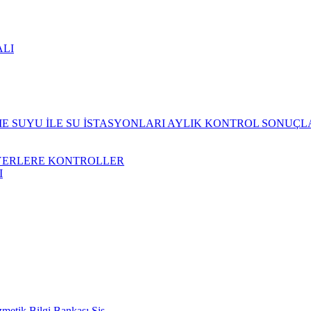
ALI
 SUYU İLE SU İSTASYONLARI AYLIK KONTROL SONUÇL
YERLERE KONTROLLER
I
metik Bilgi Bankası Sis.