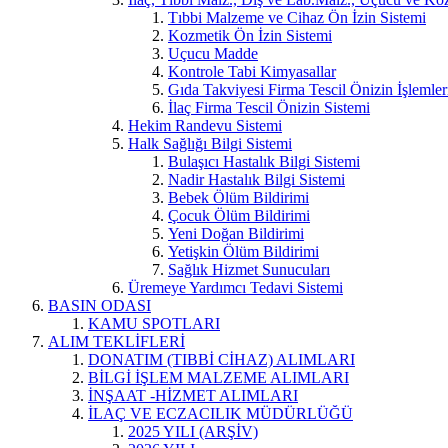
Tıbbi Malzeme ve Cihaz Ön İzin Sistemi
Kozmetik Ön İzin Sistemi
Uçucu Madde
Kontrole Tabi Kimyasallar
Gıda Takviyesi Firma Tescil Önizin İşlemler
İlaç Firma Tescil Önizin Sistemi
Hekim Randevu Sistemi
Halk Sağlığı Bilgi Sistemi
Bulaşıcı Hastalık Bilgi Sistemi
Nadir Hastalık Bilgi Sistemi
Bebek Ölüm Bildirimi
Çocuk Ölüm Bildirimi
Yeni Doğan Bildirimi
Yetişkin Ölüm Bildirimi
Sağlık Hizmet Sunucuları
Üremeye Yardımcı Tedavi Sistemi
BASIN ODASI
KAMU SPOTLARI
ALIM TEKLİFLERİ
DONATIM (TIBBİ CİHAZ) ALIMLARI
BİLGİ İŞLEM MALZEME ALIMLARI
İNŞAAT -HİZMET ALIMLARI
İLAÇ VE ECZACILIK MÜDÜRLÜĞÜ
2025 YILI (ARŞİV)