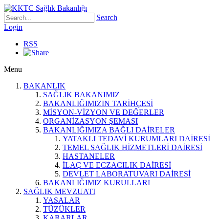
Search
Login
RSS
Menu
BAKANLIK
SAĞLIK BAKANIMIZ
BAKANLIĞIMIZIN TARİHÇESİ
MİSYON-VİZYON VE DEĞERLER
ORGANİZASYON ŞEMASI
BAKANLIĞIMIZA BAĞLI DAİRELER
YATAKLI TEDAVİ KURUMLARI DAİRESİ
TEMEL SAĞLIK HİZMETLERİ DAİRESİ
HASTANELER
İLAÇ VE ECZACILIK DAİRESİ
DEVLET LABORATUVARI DAİRESİ
BAKANLIĞIMIZ KURULLARI
SAĞLIK MEVZUATI
YASALAR
TÜZÜKLER
KARARLAR