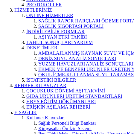
PROTOKOLLER
HİZMETLERİMİZ
ONLINE HİZMETLER
SAĞLIK RAPOR HARÇLARI ÖDEME PORT
SAĞLIK SİGORTASI PORTALI
İNDİRİLEBİLİR FORMLAR
AŞI YAN ETKİ TAKİBİ
TAHLİL SONUÇLARI YARDIM
DENETİMLER
AMBALAJLANMIŞ KAYNAK SUYU VE İÇME
DENİZ SUYU ANALİZ SONUÇLARI
YÜZME HAVUZLARI ANALİZ SONUÇLARI
EKMEK VE BENZERİ ÜRÜNLER ÜRETEN 
OKUL İÇME-KULLANMA SUYU TARAMAS
İSTATİSTİKİ BİLGİLER
REHBER-KILAVUZLAR
ÇOCUKLUK DÖNEMİ AŞI TAKVİMİ
GIDA ÜRÜNLERİ ÜRETİM STANDARTLARI
HBYS EĞİTİM DÖKÜMANLARI
ERİŞKİN AŞILAMA REHBERİ
E-SAĞLIK
Kullanıcı Klavuzları
Sağlık Personeli Bilgi Bankası
Kimyasallar Ön İzin Sistemi
İlaç, Tıbbi Malz., Diş ve Lab.Malz., Uçucu ve Koz