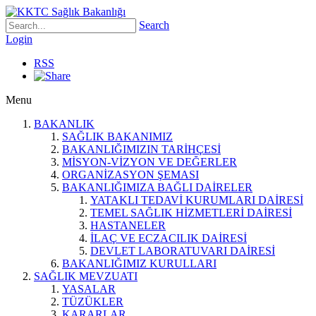
Search
Login
RSS
Menu
BAKANLIK
SAĞLIK BAKANIMIZ
BAKANLIĞIMIZIN TARİHÇESİ
MİSYON-VİZYON VE DEĞERLER
ORGANİZASYON ŞEMASI
BAKANLIĞIMIZA BAĞLI DAİRELER
YATAKLI TEDAVİ KURUMLARI DAİRESİ
TEMEL SAĞLIK HİZMETLERİ DAİRESİ
HASTANELER
İLAÇ VE ECZACILIK DAİRESİ
DEVLET LABORATUVARI DAİRESİ
BAKANLIĞIMIZ KURULLARI
SAĞLIK MEVZUATI
YASALAR
TÜZÜKLER
KARARLAR