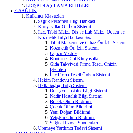
ERİŞKİN AŞILAMA REHBERİ
E-SAĞLIK
Kullanıcı Klavuzları
Sağlık Personeli Bilgi Bankası
Kimyasallar Ön İzin Sistemi
İlaç, Tıbbi Malz., Diş ve Lab.Malz., Uçucu ve
Kozmetik Bilgi Bankası Sis.
Tıbbi Malzeme ve Cihaz Ön İzin Sistemi
Kozmetik Ön İzin Sistemi
Uçucu Madde
Kontrole Tabi Kimyasallar
Gıda Takviyesi Firma Tescil Önizin
İşlemleri
İlaç Firma Tescil Önizin Sistemi
Hekim Randevu Sistemi
Halk Sağlığı Bilgi Sistemi
Bulaşıcı Hastalık Bilgi Sistemi
Nadir Hastalık Bilgi Sistemi
Bebek Ölüm Bildirimi
Çocuk Ölüm Bildirimi
Yeni Doğan Bildirimi
Yetişkin Ölüm Bildirimi
Sağlık Hizmet Sunucuları
Üremeye Yardımcı Tedavi Sistemi