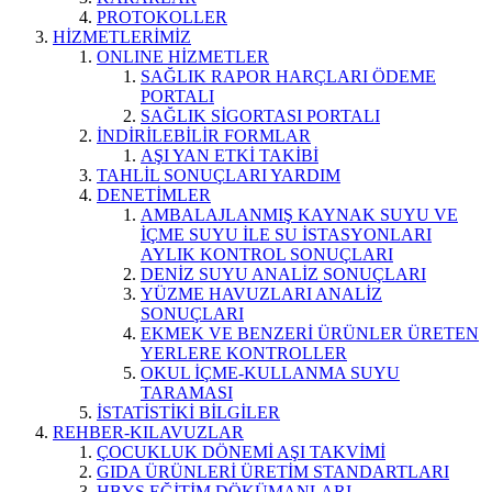
PROTOKOLLER
HİZMETLERİMİZ
ONLINE HİZMETLER
SAĞLIK RAPOR HARÇLARI ÖDEME
PORTALI
SAĞLIK SİGORTASI PORTALI
İNDİRİLEBİLİR FORMLAR
AŞI YAN ETKİ TAKİBİ
TAHLİL SONUÇLARI YARDIM
DENETİMLER
AMBALAJLANMIŞ KAYNAK SUYU VE
İÇME SUYU İLE SU İSTASYONLARI
AYLIK KONTROL SONUÇLARI
DENİZ SUYU ANALİZ SONUÇLARI
YÜZME HAVUZLARI ANALİZ
SONUÇLARI
EKMEK VE BENZERİ ÜRÜNLER ÜRETEN
YERLERE KONTROLLER
OKUL İÇME-KULLANMA SUYU
TARAMASI
İSTATİSTİKİ BİLGİLER
REHBER-KILAVUZLAR
ÇOCUKLUK DÖNEMİ AŞI TAKVİMİ
GIDA ÜRÜNLERİ ÜRETİM STANDARTLARI
HBYS EĞİTİM DÖKÜMANLARI