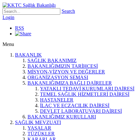
Search
Login
RSS
Menu
BAKANLIK
SAĞLIK BAKANIMIZ
BAKANLIĞIMIZIN TARİHÇESİ
MİSYON-VİZYON VE DEĞERLER
ORGANİZASYON ŞEMASI
BAKANLIĞIMIZA BAĞLI DAİRELER
YATAKLI TEDAVİ KURUMLARI DAİRESİ
TEMEL SAĞLIK HİZMETLERİ DAİRESİ
HASTANELER
İLAÇ VE ECZACILIK DAİRESİ
DEVLET LABORATUVARI DAİRESİ
BAKANLIĞIMIZ KURULLARI
SAĞLIK MEVZUATI
YASALAR
TÜZÜKLER
KARARLAR