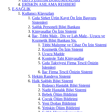
ERİŞKİN AŞILAMA REHBERİ
E-SAĞLIK
Kullanıcı Klavuzları
Gıda Şirket Ürün Kayıt Ön İzin Başvuru
Sistemleri
Sağlık Personeli Bilgi Bankası
Kimyasallar Ön İzin Sistemi
İlaç, Tıbbi Malz., Diş ve Lab.Malz., Uçucu ve
Kozmetik Bilgi Bankası Sis.
Tıbbi Malzeme ve Cihaz Ön İzin Sistemi
Kozmetik Ön İzin Sistemi
Uçucu Madde
Kontrole Tabi Kimyasallar
Gıda Takviyesi Firma Tescil Önizin
İşlemleri
İlaç Firma Tescil Önizin Sistemi
Hekim Randevu Sistemi
Halk Sağlığı Bilgi Sistemi
Bulaşıcı Hastalık Bilgi Sistemi
Nadir Hastalık Bilgi Sistemi
Bebek Ölüm Bildirimi
Çocuk Ölüm Bildirimi
Yeni Doğan Bildirimi
Yetişkin Ölüm Bildirimi