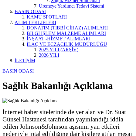
Sağlık Hizmet Sunucuları
Üremeye Yardımcı Tedavi Sistemi
BASIN ODASI
KAMU SPOTLARI
ALIM TEKLİFLERİ
DONATIM (TIBBİ CİHAZ) ALIMLARI
BİLGİ İŞLEM MALZEME ALIMLARI
İNŞAAT -HİZMET ALIMLARI
İLAÇ VE ECZACILIK MÜDÜRLÜĞÜ
2025 YILI (ARŞİV)
2026 YILI
İLETİŞİM
BASIN ODASI
Sağlık Bakanlığı Açıklama
İnternet haber sitelerinde de yer alan ve Dr. Suat
Günsel Hastanesi tarafından yayınlandığı iddia
edilen Johnson&Johnson aşısının yan etkileri
nedeniyle iptal edildiğine dair kişilere atılan mesaj