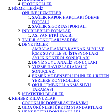
PROTOKOLLER
HİZMETLERİMİZ
ONLINE HİZMETLER
SAĞLIK RAPOR HARÇLARI ÖDEME
PORTALI
SAĞLIK SİGORTASI PORTALI
İNDİRİLEBİLİR FORMLAR
AŞI YAN ETKİ TAKİBİ
TAHLİL SONUÇLARI YARDIM
DENETİMLER
AMBALAJLANMIŞ KAYNAK SUYU VE
İÇME SUYU İLE SU İSTASYONLARI
AYLIK KONTROL SONUÇLARI
DENİZ SUYU ANALİZ SONUÇLARI
YÜZME HAVUZLARI ANALİZ
SONUÇLARI
EKMEK VE BENZERİ ÜRÜNLER ÜRETEN
YERLERE KONTROLLER
OKUL İÇME-KULLANMA SUYU
TARAMASI
İSTATİSTİKİ BİLGİLER
REHBER-KILAVUZLAR
ÇOCUKLUK DÖNEMİ AŞI TAKVİMİ
GIDA ÜRÜNLERİ ÜRETİM STANDARTLARI
HBYS EĞİTİM DÖKÜMANLARI