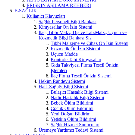
ERİŞKİN AŞILAMA REHBERİ
E-SAĞLIK
Kullanıcı Klavuzları
Sağlık Personeli Bilgi Bankası
Kimyasallar Ön İzin Sistemi
İlaç, Tıbbi Malz., Diş ve Lab.Malz., Uçucu ve
Kozmetik Bilgi Bankası Sis.
Tıbbi Malzeme ve Cihaz Ön İzin Sistemi
Kozmetik Ön İzin Sistemi
Uçucu Madde
Kontrole Tabi Kimyasallar
Gıda Takviyesi Firma Tescil Önizin
İşlemleri
İlaç Firma Tescil Önizin Sistemi
Hekim Randevu Sistemi
Halk Sağlığı Bilgi Sistemi
Bulaşıcı Hastalık Bilgi Sistemi
Nadir Hastalık Bilgi Sistemi
Bebek Ölüm Bildirimi
Çocuk Ölüm Bildirimi
Yeni Doğan Bildirimi
Yetişkin Ölüm Bildirimi
Sağlık Hizmet Sunucuları
Üremeye Yardımcı Tedavi Sistemi