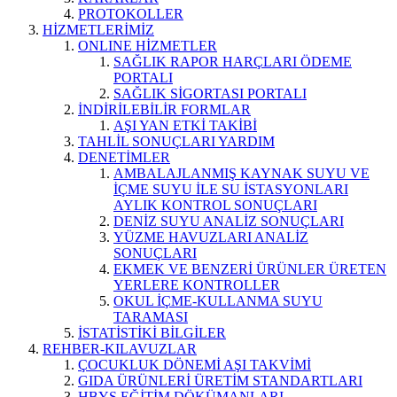
PROTOKOLLER
HİZMETLERİMİZ
ONLINE HİZMETLER
SAĞLIK RAPOR HARÇLARI ÖDEME
PORTALI
SAĞLIK SİGORTASI PORTALI
İNDİRİLEBİLİR FORMLAR
AŞI YAN ETKİ TAKİBİ
TAHLİL SONUÇLARI YARDIM
DENETİMLER
AMBALAJLANMIŞ KAYNAK SUYU VE
İÇME SUYU İLE SU İSTASYONLARI
AYLIK KONTROL SONUÇLARI
DENİZ SUYU ANALİZ SONUÇLARI
YÜZME HAVUZLARI ANALİZ
SONUÇLARI
EKMEK VE BENZERİ ÜRÜNLER ÜRETEN
YERLERE KONTROLLER
OKUL İÇME-KULLANMA SUYU
TARAMASI
İSTATİSTİKİ BİLGİLER
REHBER-KILAVUZLAR
ÇOCUKLUK DÖNEMİ AŞI TAKVİMİ
GIDA ÜRÜNLERİ ÜRETİM STANDARTLARI
HBYS EĞİTİM DÖKÜMANLARI