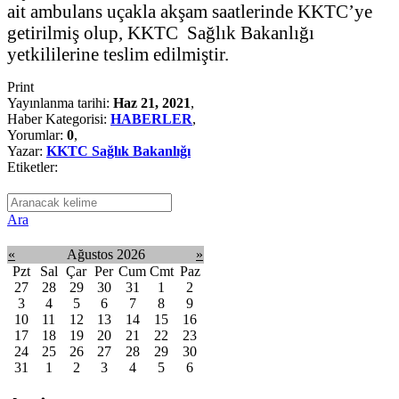
ait ambulans uçakla akşam saatlerinde KKTC’ye
getirilmiş olup, KKTC Sağlık Bakanlığı
yetkililerine teslim edilmiştir.
Print
Yayınlanma tarihi:
Haz 21, 2021
,
Haber Kategorisi:
HABERLER
,
Yorumlar:
0
,
Yazar:
KKTC Sağlık Bakanlığı
Etiketler:
Ara
«
Ağustos 2026
»
Pzt
Sal
Çar
Per
Cum
Cmt
Paz
27
28
29
30
31
1
2
3
4
5
6
7
8
9
10
11
12
13
14
15
16
17
18
19
20
21
22
23
24
25
26
27
28
29
30
31
1
2
3
4
5
6