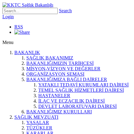
Search
Login
RSS
Menu
BAKANLIK
SAĞLIK BAKANIMIZ
BAKANLIĞIMIZIN TARİHÇESİ
MİSYON-VİZYON VE DEĞERLER
ORGANİZASYON ŞEMASI
BAKANLIĞIMIZA BAĞLI DAİRELER
YATAKLI TEDAVİ KURUMLARI DAİRESİ
TEMEL SAĞLIK HİZMETLERİ DAİRESİ
HASTANELER
İLAÇ VE ECZACILIK DAİRESİ
DEVLET LABORATUVARI DAİRESİ
BAKANLIĞIMIZ KURULLARI
SAĞLIK MEVZUATI
YASALAR
TÜZÜKLER
KARARLAR