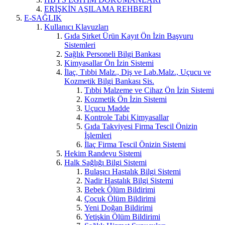
ERİŞKİN AŞILAMA REHBERİ
E-SAĞLIK
Kullanıcı Klavuzları
Gıda Şirket Ürün Kayıt Ön İzin Başvuru
Sistemleri
Sağlık Personeli Bilgi Bankası
Kimyasallar Ön İzin Sistemi
İlaç, Tıbbi Malz., Diş ve Lab.Malz., Uçucu ve
Kozmetik Bilgi Bankası Sis.
Tıbbi Malzeme ve Cihaz Ön İzin Sistemi
Kozmetik Ön İzin Sistemi
Uçucu Madde
Kontrole Tabi Kimyasallar
Gıda Takviyesi Firma Tescil Önizin
İşlemleri
İlaç Firma Tescil Önizin Sistemi
Hekim Randevu Sistemi
Halk Sağlığı Bilgi Sistemi
Bulaşıcı Hastalık Bilgi Sistemi
Nadir Hastalık Bilgi Sistemi
Bebek Ölüm Bildirimi
Çocuk Ölüm Bildirimi
Yeni Doğan Bildirimi
Yetişkin Ölüm Bildirimi