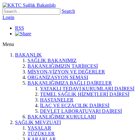
Search
Login
RSS
Menu
BAKANLIK
SAĞLIK BAKANIMIZ
BAKANLIĞIMIZIN TARİHÇESİ
MİSYON-VİZYON VE DEĞERLER
ORGANİZASYON ŞEMASI
BAKANLIĞIMIZA BAĞLI DAİRELER
YATAKLI TEDAVİ KURUMLARI DAİRESİ
TEMEL SAĞLIK HİZMETLERİ DAİRESİ
HASTANELER
İLAÇ VE ECZACILIK DAİRESİ
DEVLET LABORATUVARI DAİRESİ
BAKANLIĞIMIZ KURULLARI
SAĞLIK MEVZUATI
YASALAR
TÜZÜKLER
KARARLAR