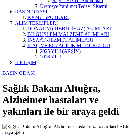
Sağlık Hizmet Sunucuları
Üremeye Yardımcı Tedavi Sistemi
BASIN ODASI
KAMU SPOTLARI
ALIM TEKLİFLERİ
DONATIM (TIBBİ CİHAZ) ALIMLARI
BİLGİ İŞLEM MALZEME ALIMLARI
İNŞAAT -HİZMET ALIMLARI
İLAÇ VE ECZACILIK MÜDÜRLÜĞÜ
2025 YILI (ARŞİV)
2026 YILI
İLETİŞİM
BASIN ODASI
Sağlık Bakanı Altuğra,
Alzheimer hastaları ve
yakınları ile bir araya geldi