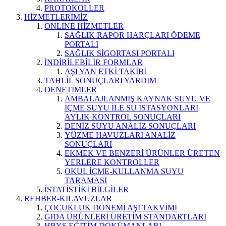
PROTOKOLLER
HİZMETLERİMİZ
ONLINE HİZMETLER
SAĞLIK RAPOR HARÇLARI ÖDEME
PORTALI
SAĞLIK SİGORTASI PORTALI
İNDİRİLEBİLİR FORMLAR
AŞI YAN ETKİ TAKİBİ
TAHLİL SONUÇLARI YARDIM
DENETİMLER
AMBALAJLANMIŞ KAYNAK SUYU VE
İÇME SUYU İLE SU İSTASYONLARI
AYLIK KONTROL SONUÇLARI
DENİZ SUYU ANALİZ SONUÇLARI
YÜZME HAVUZLARI ANALİZ
SONUÇLARI
EKMEK VE BENZERİ ÜRÜNLER ÜRETEN
YERLERE KONTROLLER
OKUL İÇME-KULLANMA SUYU
TARAMASI
İSTATİSTİKİ BİLGİLER
REHBER-KILAVUZLAR
ÇOCUKLUK DÖNEMİ AŞI TAKVİMİ
GIDA ÜRÜNLERİ ÜRETİM STANDARTLARI
HBYS EĞİTİM DÖKÜMANLARI