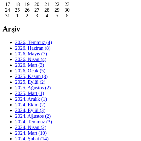
17
18
19
20
21
22
23
24
25
26
27
28
29
30
31
1
2
3
4
5
6
Arşiv
2026, Temmuz
(4)
2026, Haziran
(8)
2026, Mayıs
(7)
2026, Nisan
(4)
2026, Mart
(3)
2026, Ocak
(5)
2025, Kasım
(3)
2025, Eylül
(2)
2025, Ağustos
(2)
2025, Mart
(1)
2024, Aralık
(1)
2024, Ekim
(2)
2024, Eylül
(3)
2024, Ağustos
(2)
2024, Temmuz
(3)
2024, Nisan
(2)
2024, Mart
(10)
2024, Şubat
(14)