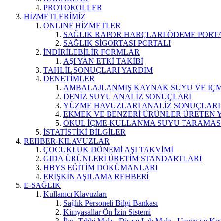
PROTOKOLLER
HİZMETLERİMİZ
ONLINE HİZMETLER
SAĞLIK RAPOR HARÇLARI ÖDEME PORT
SAĞLIK SİGORTASI PORTALI
İNDİRİLEBİLİR FORMLAR
AŞI YAN ETKİ TAKİBİ
TAHLİL SONUÇLARI YARDIM
DENETİMLER
AMBALAJLANMIŞ KAYNAK SUYU VE İÇME
DENİZ SUYU ANALİZ SONUÇLARI
YÜZME HAVUZLARI ANALİZ SONUÇLARI
EKMEK VE BENZERİ ÜRÜNLER ÜRETEN 
OKUL İÇME-KULLANMA SUYU TARAMAS
İSTATİSTİKİ BİLGİLER
REHBER-KILAVUZLAR
ÇOCUKLUK DÖNEMİ AŞI TAKVİMİ
GIDA ÜRÜNLERİ ÜRETİM STANDARTLARI
HBYS EĞİTİM DÖKÜMANLARI
ERİŞKİN AŞILAMA REHBERİ
E-SAĞLIK
Kullanıcı Klavuzları
Sağlık Personeli Bilgi Bankası
Kimyasallar Ön İzin Sistemi
İlaç, Tıbbi Malz., Diş ve Lab.Malz., Uçucu ve Koz