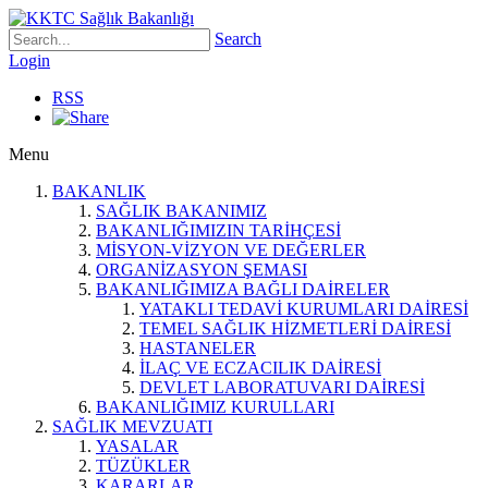
Search
Login
RSS
Menu
BAKANLIK
SAĞLIK BAKANIMIZ
BAKANLIĞIMIZIN TARİHÇESİ
MİSYON-VİZYON VE DEĞERLER
ORGANİZASYON ŞEMASI
BAKANLIĞIMIZA BAĞLI DAİRELER
YATAKLI TEDAVİ KURUMLARI DAİRESİ
TEMEL SAĞLIK HİZMETLERİ DAİRESİ
HASTANELER
İLAÇ VE ECZACILIK DAİRESİ
DEVLET LABORATUVARI DAİRESİ
BAKANLIĞIMIZ KURULLARI
SAĞLIK MEVZUATI
YASALAR
TÜZÜKLER
KARARLAR