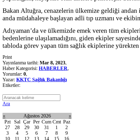
Bakan Altuğra, cenazelerin ülkemize geldiği andan i
anda müdahaleye başlayan adli tıp uzmanı ve ekibin
Adıyaman’da ve ülkemizde emek veren tüm ekiplerin 
bedenlerine ulaşılamadığını, giden ekipler sayesinde
tabloda görev yapan tüm sağlık ekiplerine yürekten te
Print
Yayınlanma tarihi:
Mar 8, 2023
,
Haber Kategorisi:
HABERLER
,
Yorumlar:
0
,
Yazar:
KKTC Sağlık Bakanlığı
Etiketler:
Ara
«
Ağustos 2026
»
Pzt
Sal
Çar
Per
Cum
Cmt
Paz
27
28
29
30
31
1
2
3
4
5
6
7
8
9
10
11
12
13
14
15
16