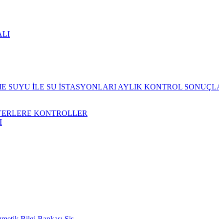
ALI
 SUYU İLE SU İSTASYONLARI AYLIK KONTROL SONUÇL
YERLERE KONTROLLER
I
metik Bilgi Bankası Sis.