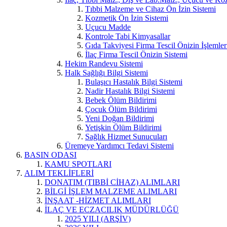
Tıbbi Malzeme ve Cihaz Ön İzin Sistemi
Kozmetik Ön İzin Sistemi
Uçucu Madde
Kontrole Tabi Kimyasallar
Gıda Takviyesi Firma Tescil Önizin İşlemler
İlaç Firma Tescil Önizin Sistemi
Hekim Randevu Sistemi
Halk Sağlığı Bilgi Sistemi
Bulaşıcı Hastalık Bilgi Sistemi
Nadir Hastalık Bilgi Sistemi
Bebek Ölüm Bildirimi
Çocuk Ölüm Bildirimi
Yeni Doğan Bildirimi
Yetişkin Ölüm Bildirimi
Sağlık Hizmet Sunucuları
Üremeye Yardımcı Tedavi Sistemi
BASIN ODASI
KAMU SPOTLARI
ALIM TEKLİFLERİ
DONATIM (TIBBİ CİHAZ) ALIMLARI
BİLGİ İŞLEM MALZEME ALIMLARI
İNŞAAT -HİZMET ALIMLARI
İLAÇ VE ECZACILIK MÜDÜRLÜĞÜ
2025 YILI (ARŞİV)