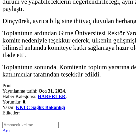
durum ve yapabileceklerin değerlendirileceği, aynı 
paylaştı.
Dinçyürek, ayrıca bilgisine ihtiyaç duyulan herhang
Toplantının ardından Girne Üniversitesi Rektör Yar
komite nedeniyle teşekkür ederek, ülkenin gelişmişli
bilimsel anlamda komiteye katkı sağlamaya hazır old
ifade etti.
Toplantının sonunda, Komitenin toplum yararına değe
katılımcılar tarafından teşekkür edildi.
Print
Yayınlanma tarihi:
Oca 31, 2024
,
Haber Kategorisi:
HABERLER
,
Yorumlar:
0
,
Yazar:
KKTC Sağlık Bakanlığı
Etiketler:
Ara