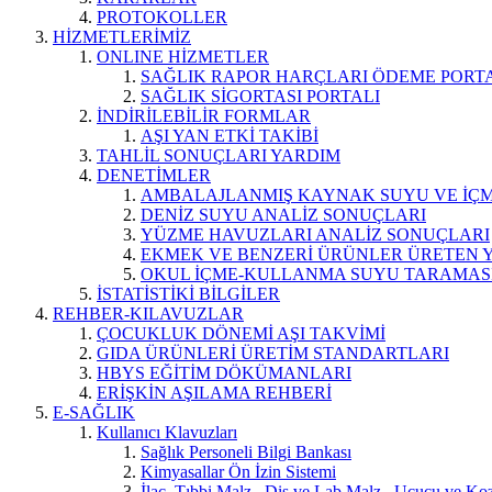
PROTOKOLLER
HİZMETLERİMİZ
ONLINE HİZMETLER
SAĞLIK RAPOR HARÇLARI ÖDEME PORT
SAĞLIK SİGORTASI PORTALI
İNDİRİLEBİLİR FORMLAR
AŞI YAN ETKİ TAKİBİ
TAHLİL SONUÇLARI YARDIM
DENETİMLER
AMBALAJLANMIŞ KAYNAK SUYU VE İÇME
DENİZ SUYU ANALİZ SONUÇLARI
YÜZME HAVUZLARI ANALİZ SONUÇLARI
EKMEK VE BENZERİ ÜRÜNLER ÜRETEN 
OKUL İÇME-KULLANMA SUYU TARAMAS
İSTATİSTİKİ BİLGİLER
REHBER-KILAVUZLAR
ÇOCUKLUK DÖNEMİ AŞI TAKVİMİ
GIDA ÜRÜNLERİ ÜRETİM STANDARTLARI
HBYS EĞİTİM DÖKÜMANLARI
ERİŞKİN AŞILAMA REHBERİ
E-SAĞLIK
Kullanıcı Klavuzları
Sağlık Personeli Bilgi Bankası
Kimyasallar Ön İzin Sistemi
İlaç, Tıbbi Malz., Diş ve Lab.Malz., Uçucu ve Koz