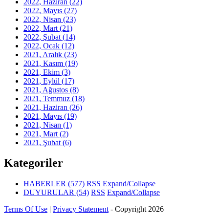
2022, Haziran
(22)
2022, Mayıs
(27)
2022, Nisan
(23)
2022, Mart
(21)
2022, Şubat
(14)
2022, Ocak
(12)
2021, Aralık
(23)
2021, Kasım
(19)
2021, Ekim
(3)
2021, Eylül
(17)
2021, Ağustos
(8)
2021, Temmuz
(18)
2021, Haziran
(26)
2021, Mayıs
(19)
2021, Nisan
(1)
2021, Mart
(2)
2021, Şubat
(6)
Kategoriler
HABERLER
(577)
RSS
Expand/Collapse
DUYURULAR
(54)
RSS
Expand/Collapse
Terms Of Use
|
Privacy Statement
-
Copyright 2026