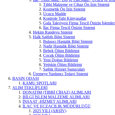
Tıbbi Malzeme ve Cihaz Ön İzin Sistemi
Kozmetik Ön İzin Sistemi
Uçucu Madde
Kontrole Tabi Kimyasallar
Gıda Takviyesi Firma Tescil Önizin İşlemler
İlaç Firma Tescil Önizin Sistemi
Hekim Randevu Sistemi
Halk Sağlığı Bilgi Sistemi
Bulaşıcı Hastalık Bilgi Sistemi
Nadir Hastalık Bilgi Sistemi
Bebek Ölüm Bildirimi
Çocuk Ölüm Bildirimi
Yeni Doğan Bildirimi
Yetişkin Ölüm Bildirimi
Sağlık Hizmet Sunucuları
Üremeye Yardımcı Tedavi Sistemi
BASIN ODASI
KAMU SPOTLARI
ALIM TEKLİFLERİ
DONATIM (TIBBİ CİHAZ) ALIMLARI
BİLGİ İŞLEM MALZEME ALIMLARI
İNŞAAT -HİZMET ALIMLARI
İLAÇ VE ECZACILIK MÜDÜRLÜĞÜ
2025 YILI (ARŞİV)