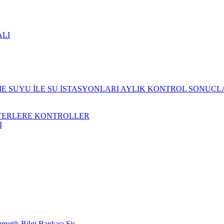
ALI
 SUYU İLE SU İSTASYONLARI AYLIK KONTROL SONUÇL
YERLERE KONTROLLER
I
metik Bilgi Bankası Sis.