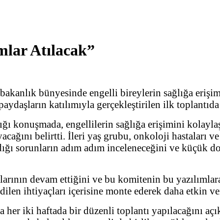
mlar Atılacak”
akanlık bünyesinde engelli bireylerin sağlığa erişim
ydaşların katılımıyla gerçekleştirilen ilk toplantıda
ı konuşmada, engellilerin sağlığa erişimini kolaylaş
cağını belirtti. İleri yaş grubu, onkoloji hastaları ve
dığı sorunların adım adım inceleneceğini ve küçük do
malarının devam ettiğini ve bu komitenin bu yazılımla
ilen ihtiyaçları içerisine monte ederek daha etkin ver
her iki haftada bir düzenli toplantı yapılacağını aç