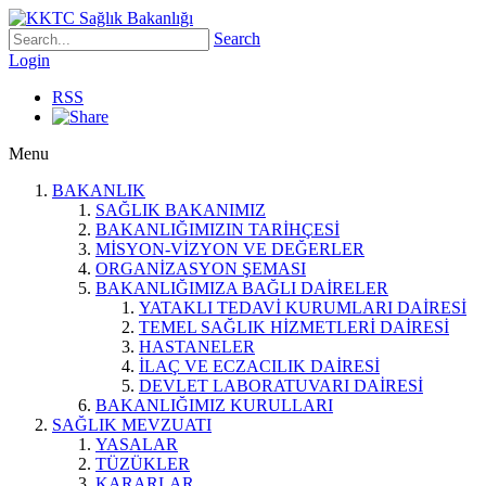
Search
Login
RSS
Menu
BAKANLIK
SAĞLIK BAKANIMIZ
BAKANLIĞIMIZIN TARİHÇESİ
MİSYON-VİZYON VE DEĞERLER
ORGANİZASYON ŞEMASI
BAKANLIĞIMIZA BAĞLI DAİRELER
YATAKLI TEDAVİ KURUMLARI DAİRESİ
TEMEL SAĞLIK HİZMETLERİ DAİRESİ
HASTANELER
İLAÇ VE ECZACILIK DAİRESİ
DEVLET LABORATUVARI DAİRESİ
BAKANLIĞIMIZ KURULLARI
SAĞLIK MEVZUATI
YASALAR
TÜZÜKLER
KARARLAR