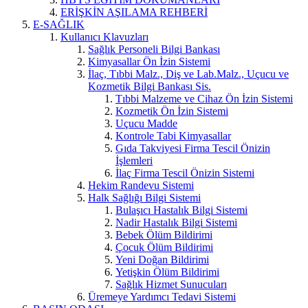
ERİŞKİN AŞILAMA REHBERİ
E-SAĞLIK
Kullanıcı Klavuzları
Sağlık Personeli Bilgi Bankası
Kimyasallar Ön İzin Sistemi
İlaç, Tıbbi Malz., Diş ve Lab.Malz., Uçucu ve
Kozmetik Bilgi Bankası Sis.
Tıbbi Malzeme ve Cihaz Ön İzin Sistemi
Kozmetik Ön İzin Sistemi
Uçucu Madde
Kontrole Tabi Kimyasallar
Gıda Takviyesi Firma Tescil Önizin
İşlemleri
İlaç Firma Tescil Önizin Sistemi
Hekim Randevu Sistemi
Halk Sağlığı Bilgi Sistemi
Bulaşıcı Hastalık Bilgi Sistemi
Nadir Hastalık Bilgi Sistemi
Bebek Ölüm Bildirimi
Çocuk Ölüm Bildirimi
Yeni Doğan Bildirimi
Yetişkin Ölüm Bildirimi
Sağlık Hizmet Sunucuları
Üremeye Yardımcı Tedavi Sistemi