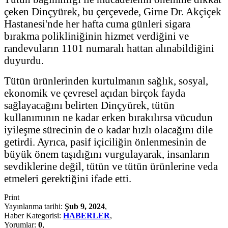
çeken Dinçyürek, bu çerçevede, Girne Dr. Akçiçek
Hastanesi'nde her hafta cuma günleri sigara
bırakma polikliniğinin hizmet verdiğini ve
randevuların 1101 numaralı hattan alınabildiğini
duyurdu.
Tütün ürünlerinden kurtulmanın sağlık, sosyal,
ekonomik ve çevresel açıdan birçok fayda
sağlayacağını belirten Dinçyürek, tütün
kullanımının ne kadar erken bırakılırsa vücudun
iyileşme sürecinin de o kadar hızlı olacağını dile
getirdi. Ayrıca, pasif içiciliğin önlenmesinin de
büyük önem taşıdığını vurgulayarak, insanların
sevdiklerine değil, tütün ve tütün ürünlerine veda
etmeleri gerektiğini ifade etti.
Print
Yayınlanma tarihi:
Şub 9, 2024
,
Haber Kategorisi:
HABERLER
,
Yorumlar:
0
,