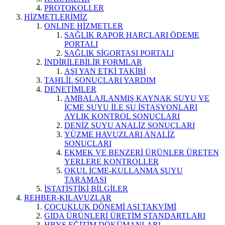
PROTOKOLLER
HİZMETLERİMİZ
ONLINE HİZMETLER
SAĞLIK RAPOR HARÇLARI ÖDEME
PORTALI
SAĞLIK SİGORTASI PORTALI
İNDİRİLEBİLİR FORMLAR
AŞI YAN ETKİ TAKİBİ
TAHLİL SONUÇLARI YARDIM
DENETİMLER
AMBALAJLANMIŞ KAYNAK SUYU VE
İÇME SUYU İLE SU İSTASYONLARI
AYLIK KONTROL SONUÇLARI
DENİZ SUYU ANALİZ SONUÇLARI
YÜZME HAVUZLARI ANALİZ
SONUÇLARI
EKMEK VE BENZERİ ÜRÜNLER ÜRETEN
YERLERE KONTROLLER
OKUL İÇME-KULLANMA SUYU
TARAMASI
İSTATİSTİKİ BİLGİLER
REHBER-KILAVUZLAR
ÇOCUKLUK DÖNEMİ AŞI TAKVİMİ
GIDA ÜRÜNLERİ ÜRETİM STANDARTLARI
HBYS EĞİTİM DÖKÜMANLARI