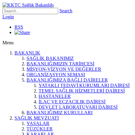
Search
Login
RSS
Menu
BAKANLIK
SAĞLIK BAKANIMIZ
BAKANLIĞIMIZIN TARİHÇESİ
MİSYON-VİZYON VE DEĞERLER
ORGANİZASYON ŞEMASI
BAKANLIĞIMIZA BAĞLI DAİRELER
YATAKLI TEDAVİ KURUMLARI DAİRESİ
TEMEL SAĞLIK HİZMETLERİ DAİRESİ
HASTANELER
İLAÇ VE ECZACILIK DAİRESİ
DEVLET LABORATUVARI DAİRESİ
BAKANLIĞIMIZ KURULLARI
SAĞLIK MEVZUATI
YASALAR
TÜZÜKLER
KARARLAR