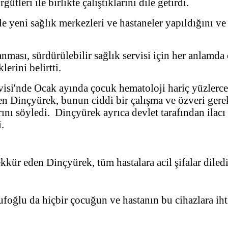
ütleri ile birlikte çalıştıklarını dile getirdi.
 yeni sağlık merkezleri ve hastaneler yapıldığını ve 
ası, sürdürülebilir sağlık servisi için her anlamda ça
lerini belirtti.
si'nde Ocak ayında çocuk hematoloji hariç yüzlerce 
en Dinçyürek, bunun ciddi bir çalışma ve özveri gerek
arını söyledi. Dinçyürek ayrıca devlet tarafından ila
.
kür eden Dinçyürek, tüm hastalara acil şifalar diledi
ğlu da hiçbir çocuğun ve hastanın bu cihazlara iht