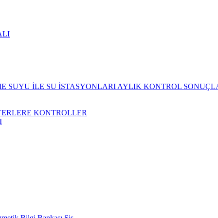
ALI
 SUYU İLE SU İSTASYONLARI AYLIK KONTROL SONUÇL
YERLERE KONTROLLER
I
metik Bilgi Bankası Sis.