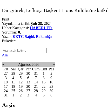
Dinçyürek, Lefkoşa Başkent Lions Kulübü'ne katkıla
Print
Yayınlanma tarihi:
Şub 28, 2024
,
Haber Kategorisi:
HABERLER
,
Yorumlar:
0
,
Yazar:
KKTC Sağlık Bakanlığı
Etiketler:
Ara
«
Ağustos 2026
»
Pzt
Sal
Çar
Per
Cum
Cmt
Paz
27
28
29
30
31
1
2
3
4
5
6
7
8
9
10
11
12
13
14
15
16
17
18
19
20
21
22
23
24
25
26
27
28
29
30
31
1
2
3
4
5
6
Arşiv