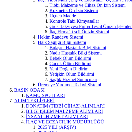
Tıbbi Malzeme ve Cihaz Ön İzin Sistemi
Kozmetik Ön İzin Sistemi
Uçucu Madde
Kontrole Tabi Kimyasallar
Gıda Takviyesi Firma Tescil Önizin İşlemler
İlaç Firma Tescil Önizin Sistemi
Hekim Randevu Sistemi
Halk Sağlığı Bilgi Sistemi
Bulaşıcı Hastalık Bilgi Sistemi
Nadir Hastalık Bilgi Sistemi
Bebek Ölüm Bildirimi
Çocuk Ölüm Bildirimi
Yeni Doğan Bildirimi
Yetişkin Ölüm Bildirimi
Sağlık Hizmet Sunucuları
Üremeye Yardımcı Tedavi Sistemi
BASIN ODASI
KAMU SPOTLARI
ALIM TEKLİFLERİ
DONATIM (TIBBİ CİHAZ) ALIMLARI
BİLGİ İŞLEM MALZEME ALIMLARI
İNŞAAT -HİZMET ALIMLARI
İLAÇ VE ECZACILIK MÜDÜRLÜĞÜ
2025 YILI (ARŞİV)