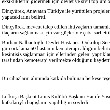
eksikliklerini gidermek için devlet ve sivil toplum örg
Dinçyürek, Anavatan Türkiye ile yürütülen projelerle
yapacaklarını belirtti.
Dinçyürek, mevcut talep edilen ihtiyaçların tamamlanm
ilaçların sağlanması için var güçleriyle çaba sarf ettik
Burhan Nalbantoğlu Devlet Hastanesi Onkoloji Servi
gün ortalama 60 hastanın kemoterapi aldığını belirt
kesintisiz sağlanması için ellerinden geleni yaptıkl
tarafından kemoterapi verilmekte olduğunu kaydetti
Bu cihazların alımında katkıda bulunan herkese teşek
Lefkoşa Başkent Lions Kulübü Başkanı Hanife Yusufo
katkılarıyla bağışların yapıldığını söyledi.