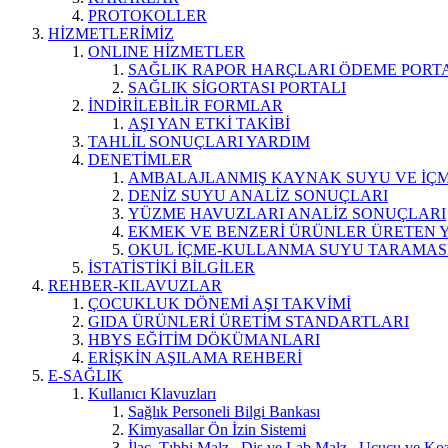
PROTOKOLLER
HİZMETLERİMİZ
ONLINE HİZMETLER
SAĞLIK RAPOR HARÇLARI ÖDEME PORT
SAĞLIK SİGORTASI PORTALI
İNDİRİLEBİLİR FORMLAR
AŞI YAN ETKİ TAKİBİ
TAHLİL SONUÇLARI YARDIM
DENETİMLER
AMBALAJLANMIŞ KAYNAK SUYU VE İÇME
DENİZ SUYU ANALİZ SONUÇLARI
YÜZME HAVUZLARI ANALİZ SONUÇLARI
EKMEK VE BENZERİ ÜRÜNLER ÜRETEN 
OKUL İÇME-KULLANMA SUYU TARAMAS
İSTATİSTİKİ BİLGİLER
REHBER-KILAVUZLAR
ÇOCUKLUK DÖNEMİ AŞI TAKVİMİ
GIDA ÜRÜNLERİ ÜRETİM STANDARTLARI
HBYS EĞİTİM DÖKÜMANLARI
ERİŞKİN AŞILAMA REHBERİ
E-SAĞLIK
Kullanıcı Klavuzları
Sağlık Personeli Bilgi Bankası
Kimyasallar Ön İzin Sistemi
İlaç, Tıbbi Malz., Diş ve Lab.Malz., Uçucu ve Koz