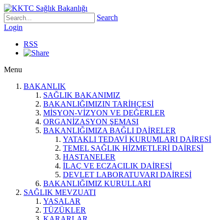
Search
Login
RSS
Menu
BAKANLIK
SAĞLIK BAKANIMIZ
BAKANLIĞIMIZIN TARİHÇESİ
MİSYON-VİZYON VE DEĞERLER
ORGANİZASYON ŞEMASI
BAKANLIĞIMIZA BAĞLI DAİRELER
YATAKLI TEDAVİ KURUMLARI DAİRESİ
TEMEL SAĞLIK HİZMETLERİ DAİRESİ
HASTANELER
İLAÇ VE ECZACILIK DAİRESİ
DEVLET LABORATUVARI DAİRESİ
BAKANLIĞIMIZ KURULLARI
SAĞLIK MEVZUATI
YASALAR
TÜZÜKLER
KARARLAR