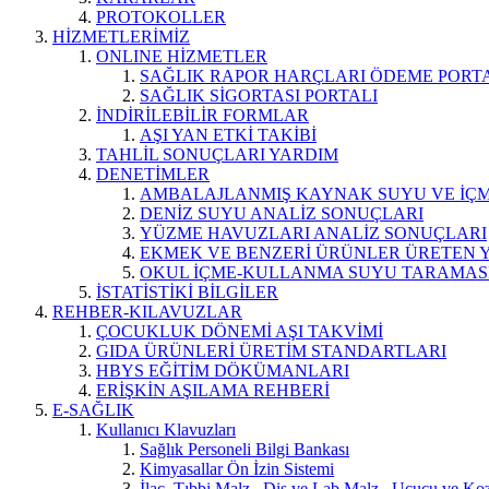
PROTOKOLLER
HİZMETLERİMİZ
ONLINE HİZMETLER
SAĞLIK RAPOR HARÇLARI ÖDEME PORT
SAĞLIK SİGORTASI PORTALI
İNDİRİLEBİLİR FORMLAR
AŞI YAN ETKİ TAKİBİ
TAHLİL SONUÇLARI YARDIM
DENETİMLER
AMBALAJLANMIŞ KAYNAK SUYU VE İÇME
DENİZ SUYU ANALİZ SONUÇLARI
YÜZME HAVUZLARI ANALİZ SONUÇLARI
EKMEK VE BENZERİ ÜRÜNLER ÜRETEN 
OKUL İÇME-KULLANMA SUYU TARAMAS
İSTATİSTİKİ BİLGİLER
REHBER-KILAVUZLAR
ÇOCUKLUK DÖNEMİ AŞI TAKVİMİ
GIDA ÜRÜNLERİ ÜRETİM STANDARTLARI
HBYS EĞİTİM DÖKÜMANLARI
ERİŞKİN AŞILAMA REHBERİ
E-SAĞLIK
Kullanıcı Klavuzları
Sağlık Personeli Bilgi Bankası
Kimyasallar Ön İzin Sistemi
İlaç, Tıbbi Malz., Diş ve Lab.Malz., Uçucu ve Koz