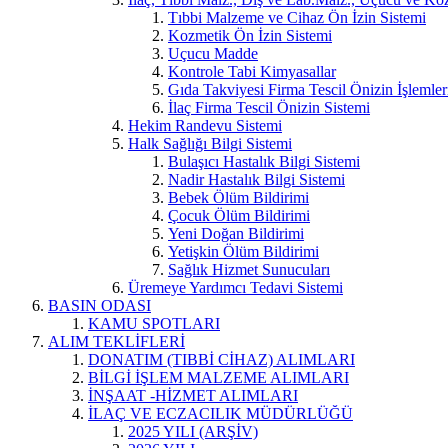
Tıbbi Malzeme ve Cihaz Ön İzin Sistemi
Kozmetik Ön İzin Sistemi
Uçucu Madde
Kontrole Tabi Kimyasallar
Gıda Takviyesi Firma Tescil Önizin İşlemler
İlaç Firma Tescil Önizin Sistemi
Hekim Randevu Sistemi
Halk Sağlığı Bilgi Sistemi
Bulaşıcı Hastalık Bilgi Sistemi
Nadir Hastalık Bilgi Sistemi
Bebek Ölüm Bildirimi
Çocuk Ölüm Bildirimi
Yeni Doğan Bildirimi
Yetişkin Ölüm Bildirimi
Sağlık Hizmet Sunucuları
Üremeye Yardımcı Tedavi Sistemi
BASIN ODASI
KAMU SPOTLARI
ALIM TEKLİFLERİ
DONATIM (TIBBİ CİHAZ) ALIMLARI
BİLGİ İŞLEM MALZEME ALIMLARI
İNŞAAT -HİZMET ALIMLARI
İLAÇ VE ECZACILIK MÜDÜRLÜĞÜ
2025 YILI (ARŞİV)