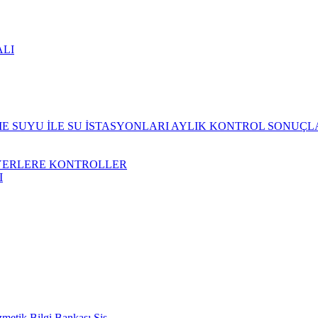
ALI
 SUYU İLE SU İSTASYONLARI AYLIK KONTROL SONUÇL
YERLERE KONTROLLER
I
metik Bilgi Bankası Sis.