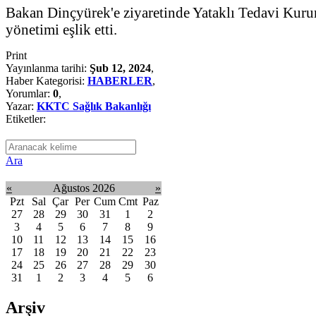
Bakan Dinçyürek'e ziyaretinde Yataklı Tedavi Kuru
yönetimi eşlik etti.
Print
Yayınlanma tarihi:
Şub 12, 2024
,
Haber Kategorisi:
HABERLER
,
Yorumlar:
0
,
Yazar:
KKTC Sağlık Bakanlığı
Etiketler:
Ara
«
Ağustos 2026
»
Pzt
Sal
Çar
Per
Cum
Cmt
Paz
27
28
29
30
31
1
2
3
4
5
6
7
8
9
10
11
12
13
14
15
16
17
18
19
20
21
22
23
24
25
26
27
28
29
30
31
1
2
3
4
5
6
Arşiv