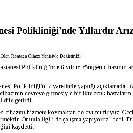
si Polikliniği'nde Yıllardır Arı
anesi Polikliniği'nde 6 yıldır röntgen cihazının arı
i Polikliniği'ni ziyaretinde yaptığı açıklamada, uzu
en cihazının devreye girmesiyle birlikte artık hastala
 dile getirdi.
n cihazını hizmete koymaktan dolayı mutluyuz. Gecik
rmektir. Onunla ilgili de çalışma yapıyoruz" dedi. Din
eğini kaydetti.