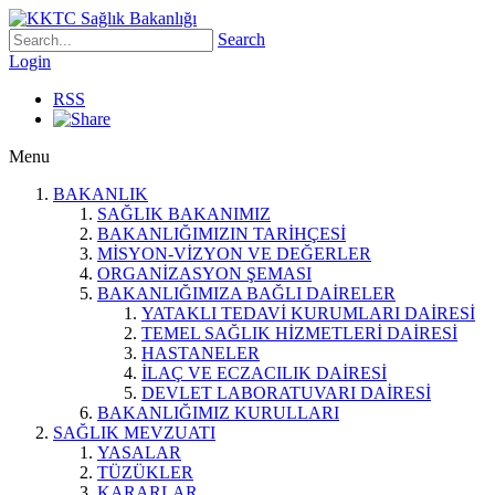
Search
Login
RSS
Menu
BAKANLIK
SAĞLIK BAKANIMIZ
BAKANLIĞIMIZIN TARİHÇESİ
MİSYON-VİZYON VE DEĞERLER
ORGANİZASYON ŞEMASI
BAKANLIĞIMIZA BAĞLI DAİRELER
YATAKLI TEDAVİ KURUMLARI DAİRESİ
TEMEL SAĞLIK HİZMETLERİ DAİRESİ
HASTANELER
İLAÇ VE ECZACILIK DAİRESİ
DEVLET LABORATUVARI DAİRESİ
BAKANLIĞIMIZ KURULLARI
SAĞLIK MEVZUATI
YASALAR
TÜZÜKLER
KARARLAR