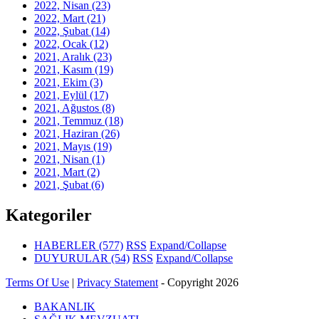
2022, Nisan
(23)
2022, Mart
(21)
2022, Şubat
(14)
2022, Ocak
(12)
2021, Aralık
(23)
2021, Kasım
(19)
2021, Ekim
(3)
2021, Eylül
(17)
2021, Ağustos
(8)
2021, Temmuz
(18)
2021, Haziran
(26)
2021, Mayıs
(19)
2021, Nisan
(1)
2021, Mart
(2)
2021, Şubat
(6)
Kategoriler
HABERLER
(577)
RSS
Expand/Collapse
DUYURULAR
(54)
RSS
Expand/Collapse
Terms Of Use
|
Privacy Statement
-
Copyright 2026
BAKANLIK