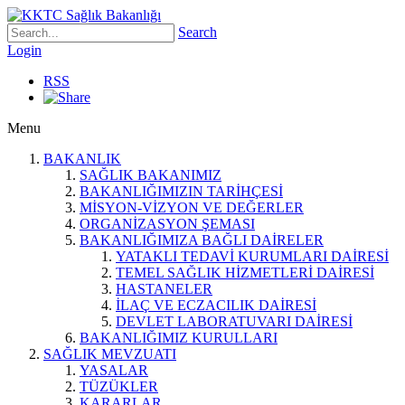
Search
Login
RSS
Menu
BAKANLIK
SAĞLIK BAKANIMIZ
BAKANLIĞIMIZIN TARİHÇESİ
MİSYON-VİZYON VE DEĞERLER
ORGANİZASYON ŞEMASI
BAKANLIĞIMIZA BAĞLI DAİRELER
YATAKLI TEDAVİ KURUMLARI DAİRESİ
TEMEL SAĞLIK HİZMETLERİ DAİRESİ
HASTANELER
İLAÇ VE ECZACILIK DAİRESİ
DEVLET LABORATUVARI DAİRESİ
BAKANLIĞIMIZ KURULLARI
SAĞLIK MEVZUATI
YASALAR
TÜZÜKLER
KARARLAR