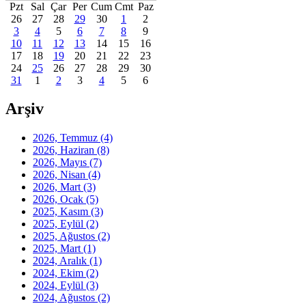
Pzt
Sal
Çar
Per
Cum
Cmt
Paz
26
27
28
29
30
1
2
3
4
5
6
7
8
9
10
11
12
13
14
15
16
17
18
19
20
21
22
23
24
25
26
27
28
29
30
31
1
2
3
4
5
6
Arşiv
2026, Temmuz
(4)
2026, Haziran
(8)
2026, Mayıs
(7)
2026, Nisan
(4)
2026, Mart
(3)
2026, Ocak
(5)
2025, Kasım
(3)
2025, Eylül
(2)
2025, Ağustos
(2)
2025, Mart
(1)
2024, Aralık
(1)
2024, Ekim
(2)
2024, Eylül
(3)
2024, Ağustos
(2)