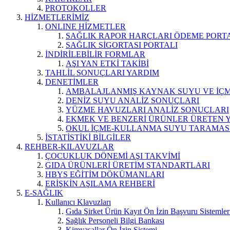
PROTOKOLLER
HİZMETLERİMİZ
ONLINE HİZMETLER
SAĞLIK RAPOR HARÇLARI ÖDEME PORT
SAĞLIK SİGORTASI PORTALI
İNDİRİLEBİLİR FORMLAR
AŞI YAN ETKİ TAKİBİ
TAHLİL SONUÇLARI YARDIM
DENETİMLER
AMBALAJLANMIŞ KAYNAK SUYU VE İÇME
DENİZ SUYU ANALİZ SONUÇLARI
YÜZME HAVUZLARI ANALİZ SONUÇLARI
EKMEK VE BENZERİ ÜRÜNLER ÜRETEN 
OKUL İÇME-KULLANMA SUYU TARAMAS
İSTATİSTİKİ BİLGİLER
REHBER-KILAVUZLAR
ÇOCUKLUK DÖNEMİ AŞI TAKVİMİ
GIDA ÜRÜNLERİ ÜRETİM STANDARTLARI
HBYS EĞİTİM DÖKÜMANLARI
ERİŞKİN AŞILAMA REHBERİ
E-SAĞLIK
Kullanıcı Klavuzları
Gıda Şirket Ürün Kayıt Ön İzin Başvuru Sistemler
Sağlık Personeli Bilgi Bankası
Kimyasallar Ön İzin Sistemi