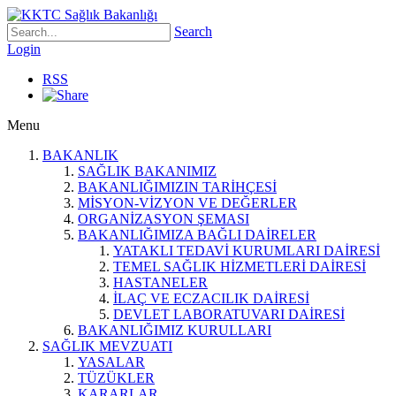
Search
Login
RSS
Menu
BAKANLIK
SAĞLIK BAKANIMIZ
BAKANLIĞIMIZIN TARİHÇESİ
MİSYON-VİZYON VE DEĞERLER
ORGANİZASYON ŞEMASI
BAKANLIĞIMIZA BAĞLI DAİRELER
YATAKLI TEDAVİ KURUMLARI DAİRESİ
TEMEL SAĞLIK HİZMETLERİ DAİRESİ
HASTANELER
İLAÇ VE ECZACILIK DAİRESİ
DEVLET LABORATUVARI DAİRESİ
BAKANLIĞIMIZ KURULLARI
SAĞLIK MEVZUATI
YASALAR
TÜZÜKLER
KARARLAR