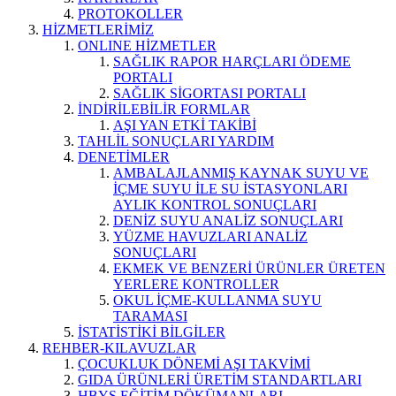
PROTOKOLLER
HİZMETLERİMİZ
ONLINE HİZMETLER
SAĞLIK RAPOR HARÇLARI ÖDEME
PORTALI
SAĞLIK SİGORTASI PORTALI
İNDİRİLEBİLİR FORMLAR
AŞI YAN ETKİ TAKİBİ
TAHLİL SONUÇLARI YARDIM
DENETİMLER
AMBALAJLANMIŞ KAYNAK SUYU VE
İÇME SUYU İLE SU İSTASYONLARI
AYLIK KONTROL SONUÇLARI
DENİZ SUYU ANALİZ SONUÇLARI
YÜZME HAVUZLARI ANALİZ
SONUÇLARI
EKMEK VE BENZERİ ÜRÜNLER ÜRETEN
YERLERE KONTROLLER
OKUL İÇME-KULLANMA SUYU
TARAMASI
İSTATİSTİKİ BİLGİLER
REHBER-KILAVUZLAR
ÇOCUKLUK DÖNEMİ AŞI TAKVİMİ
GIDA ÜRÜNLERİ ÜRETİM STANDARTLARI
HBYS EĞİTİM DÖKÜMANLARI