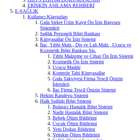
ERİŞKİN AŞILAMA REHBERİ
E-SAĞLIK
Kullanıcı Klavuzları
Gıda Şirket Ürün Kayıt Ön İzin Başvuru
Sistemleri
Sağlık Personeli Bilgi Bankası
Kimyasallar Ön İzin Sistemi
İlaç, Tıbbi Malz., Diş ve Lab.Malz., Uçucu ve
Kozmetik Bilgi Bankası Sis.
Tıbbi Malzeme ve Cihaz Ön İzin Sistemi
Kozmetik Ön İzin Sistemi
Uçucu Madde
Kontrole Tabi Kimyasallar
Gıda Takviyesi Firma Tescil Önizin
İşlemleri
İlaç Firma Tescil Önizin Sistemi
Hekim Randevu Sistemi
Halk Sağlığı Bilgi Sistemi
Bulaşıcı Hastalık Bilgi Sistemi
Nadir Hastalık Bilgi Sistemi
Bebek Ölüm Bildirimi
Çocuk Ölüm Bildirimi
Yeni Doğan Bildirimi
Yetişkin Ölüm Bildirimi