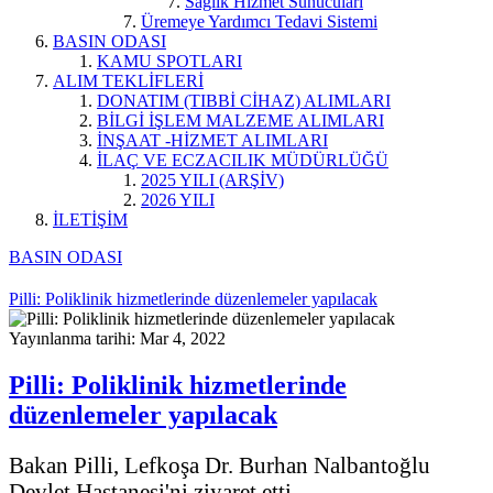
Sağlık Hizmet Sunucuları
Üremeye Yardımcı Tedavi Sistemi
BASIN ODASI
KAMU SPOTLARI
ALIM TEKLİFLERİ
DONATIM (TIBBİ CİHAZ) ALIMLARI
BİLGİ İŞLEM MALZEME ALIMLARI
İNŞAAT -HİZMET ALIMLARI
İLAÇ VE ECZACILIK MÜDÜRLÜĞÜ
2025 YILI (ARŞİV)
2026 YILI
İLETİŞİM
BASIN ODASI
Pilli: Poliklinik hizmetlerinde düzenlemeler yapılacak
Yayınlanma tarihi: Mar 4, 2022
Pilli: Poliklinik hizmetlerinde
düzenlemeler yapılacak
Bakan Pilli, Lefkoşa Dr. Burhan Nalbantoğlu
Devlet Hastanesi'ni ziyaret etti