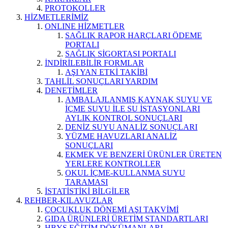
PROTOKOLLER
HİZMETLERİMİZ
ONLINE HİZMETLER
SAĞLIK RAPOR HARÇLARI ÖDEME
PORTALI
SAĞLIK SİGORTASI PORTALI
İNDİRİLEBİLİR FORMLAR
AŞI YAN ETKİ TAKİBİ
TAHLİL SONUÇLARI YARDIM
DENETİMLER
AMBALAJLANMIŞ KAYNAK SUYU VE
İÇME SUYU İLE SU İSTASYONLARI
AYLIK KONTROL SONUÇLARI
DENİZ SUYU ANALİZ SONUÇLARI
YÜZME HAVUZLARI ANALİZ
SONUÇLARI
EKMEK VE BENZERİ ÜRÜNLER ÜRETEN
YERLERE KONTROLLER
OKUL İÇME-KULLANMA SUYU
TARAMASI
İSTATİSTİKİ BİLGİLER
REHBER-KILAVUZLAR
ÇOCUKLUK DÖNEMİ AŞI TAKVİMİ
GIDA ÜRÜNLERİ ÜRETİM STANDARTLARI
HBYS EĞİTİM DÖKÜMANLARI