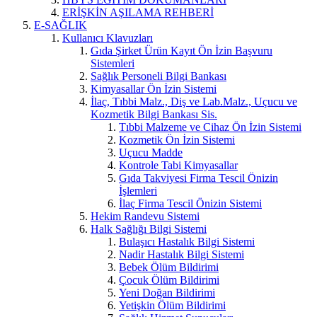
ERİŞKİN AŞILAMA REHBERİ
E-SAĞLIK
Kullanıcı Klavuzları
Gıda Şirket Ürün Kayıt Ön İzin Başvuru
Sistemleri
Sağlık Personeli Bilgi Bankası
Kimyasallar Ön İzin Sistemi
İlaç, Tıbbi Malz., Diş ve Lab.Malz., Uçucu ve
Kozmetik Bilgi Bankası Sis.
Tıbbi Malzeme ve Cihaz Ön İzin Sistemi
Kozmetik Ön İzin Sistemi
Uçucu Madde
Kontrole Tabi Kimyasallar
Gıda Takviyesi Firma Tescil Önizin
İşlemleri
İlaç Firma Tescil Önizin Sistemi
Hekim Randevu Sistemi
Halk Sağlığı Bilgi Sistemi
Bulaşıcı Hastalık Bilgi Sistemi
Nadir Hastalık Bilgi Sistemi
Bebek Ölüm Bildirimi
Çocuk Ölüm Bildirimi
Yeni Doğan Bildirimi
Yetişkin Ölüm Bildirimi