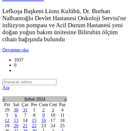
Lefkoşa Başkent Lions Kulübü, Dr. Burhan
Nalbantoğlu Devlet Hastanesi Onkoloji Servisi'ne
infüzyon pompası ve Acil Durum Hastanesi yeni
doğan yoğun bakım ünitesine Bilirubin ölçüm
cihazı bağışında bulundu
Devamını oku
1937
0
Ara
«
Şubat 2024
»
Pzt
Sal
Çar
Per
Cum
Cmt
Paz
29
30
31
1
2
3
4
5
6
7
8
9
10
11
12
13
14
15
16
17
18
19
20
21
22
23
24
25
26
27
28
29
1
2
3