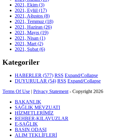
2021, Ekim
(3)
2021, Eylül
(17)
2021, Ağustos
(8)
2021, Temmuz
(18)
2021, Haziran
(26)
2021, Mayıs
(19)
2021, Nisan
(1)
2021, Mart
(2)
2021, Şubat
(6)
Kategoriler
HABERLER
(577)
RSS
Expand/Collapse
DUYURULAR
(54)
RSS
Expand/Collapse
Terms Of Use
|
Privacy Statement
-
Copyright 2026
BAKANLIK
SAĞLIK MEVZUATI
HİZMETLERİMİZ
REHBER-KILAVUZLAR
E-SAĞLIK
BASIN ODASI
ALIM TEKLİFLERİ