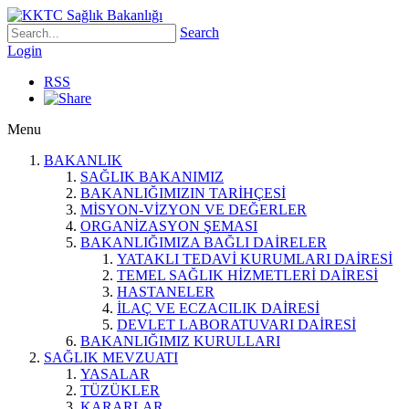
Search
Login
RSS
Menu
BAKANLIK
SAĞLIK BAKANIMIZ
BAKANLIĞIMIZIN TARİHÇESİ
MİSYON-VİZYON VE DEĞERLER
ORGANİZASYON ŞEMASI
BAKANLIĞIMIZA BAĞLI DAİRELER
YATAKLI TEDAVİ KURUMLARI DAİRESİ
TEMEL SAĞLIK HİZMETLERİ DAİRESİ
HASTANELER
İLAÇ VE ECZACILIK DAİRESİ
DEVLET LABORATUVARI DAİRESİ
BAKANLIĞIMIZ KURULLARI
SAĞLIK MEVZUATI
YASALAR
TÜZÜKLER
KARARLAR