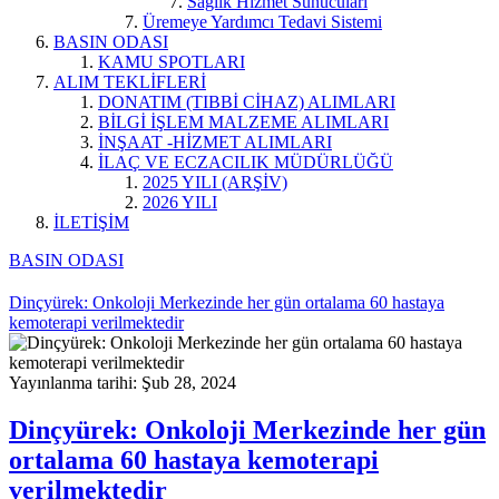
Sağlık Hizmet Sunucuları
Üremeye Yardımcı Tedavi Sistemi
BASIN ODASI
KAMU SPOTLARI
ALIM TEKLİFLERİ
DONATIM (TIBBİ CİHAZ) ALIMLARI
BİLGİ İŞLEM MALZEME ALIMLARI
İNŞAAT -HİZMET ALIMLARI
İLAÇ VE ECZACILIK MÜDÜRLÜĞÜ
2025 YILI (ARŞİV)
2026 YILI
İLETİŞİM
BASIN ODASI
Dinçyürek: Onkoloji Merkezinde her gün ortalama 60 hastaya
kemoterapi verilmektedir
Yayınlanma tarihi: Şub 28, 2024
Dinçyürek: Onkoloji Merkezinde her gün
ortalama 60 hastaya kemoterapi
verilmektedir