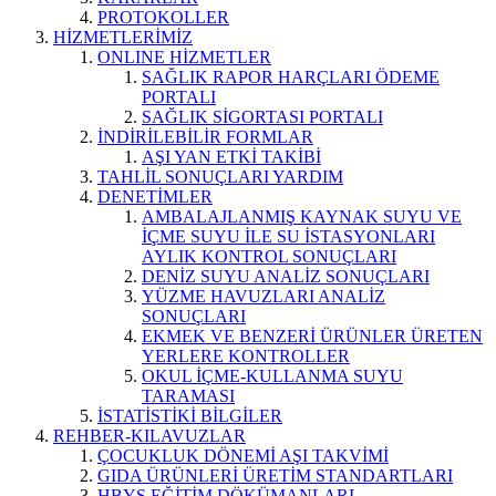
PROTOKOLLER
HİZMETLERİMİZ
ONLINE HİZMETLER
SAĞLIK RAPOR HARÇLARI ÖDEME
PORTALI
SAĞLIK SİGORTASI PORTALI
İNDİRİLEBİLİR FORMLAR
AŞI YAN ETKİ TAKİBİ
TAHLİL SONUÇLARI YARDIM
DENETİMLER
AMBALAJLANMIŞ KAYNAK SUYU VE
İÇME SUYU İLE SU İSTASYONLARI
AYLIK KONTROL SONUÇLARI
DENİZ SUYU ANALİZ SONUÇLARI
YÜZME HAVUZLARI ANALİZ
SONUÇLARI
EKMEK VE BENZERİ ÜRÜNLER ÜRETEN
YERLERE KONTROLLER
OKUL İÇME-KULLANMA SUYU
TARAMASI
İSTATİSTİKİ BİLGİLER
REHBER-KILAVUZLAR
ÇOCUKLUK DÖNEMİ AŞI TAKVİMİ
GIDA ÜRÜNLERİ ÜRETİM STANDARTLARI
HBYS EĞİTİM DÖKÜMANLARI