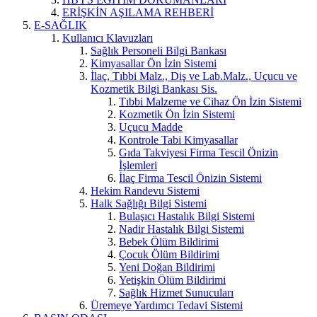
ERİŞKİN AŞILAMA REHBERİ
E-SAĞLIK
Kullanıcı Klavuzları
Sağlık Personeli Bilgi Bankası
Kimyasallar Ön İzin Sistemi
İlaç, Tıbbi Malz., Diş ve Lab.Malz., Uçucu ve
Kozmetik Bilgi Bankası Sis.
Tıbbi Malzeme ve Cihaz Ön İzin Sistemi
Kozmetik Ön İzin Sistemi
Uçucu Madde
Kontrole Tabi Kimyasallar
Gıda Takviyesi Firma Tescil Önizin
İşlemleri
İlaç Firma Tescil Önizin Sistemi
Hekim Randevu Sistemi
Halk Sağlığı Bilgi Sistemi
Bulaşıcı Hastalık Bilgi Sistemi
Nadir Hastalık Bilgi Sistemi
Bebek Ölüm Bildirimi
Çocuk Ölüm Bildirimi
Yeni Doğan Bildirimi
Yetişkin Ölüm Bildirimi
Sağlık Hizmet Sunucuları
Üremeye Yardımcı Tedavi Sistemi