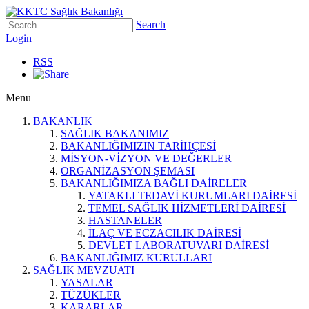
Search
Login
RSS
Menu
BAKANLIK
SAĞLIK BAKANIMIZ
BAKANLIĞIMIZIN TARİHÇESİ
MİSYON-VİZYON VE DEĞERLER
ORGANİZASYON ŞEMASI
BAKANLIĞIMIZA BAĞLI DAİRELER
YATAKLI TEDAVİ KURUMLARI DAİRESİ
TEMEL SAĞLIK HİZMETLERİ DAİRESİ
HASTANELER
İLAÇ VE ECZACILIK DAİRESİ
DEVLET LABORATUVARI DAİRESİ
BAKANLIĞIMIZ KURULLARI
SAĞLIK MEVZUATI
YASALAR
TÜZÜKLER
KARARLAR