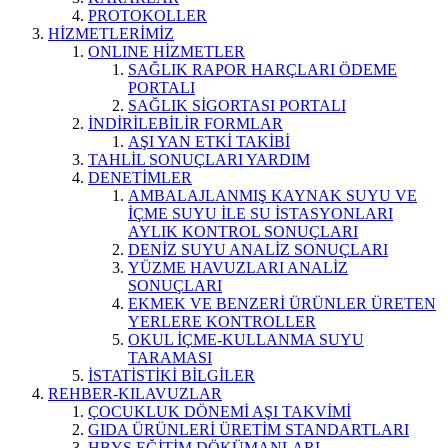
PROTOKOLLER
HİZMETLERİMİZ
ONLINE HİZMETLER
SAĞLIK RAPOR HARÇLARI ÖDEME
PORTALI
SAĞLIK SİGORTASI PORTALI
İNDİRİLEBİLİR FORMLAR
AŞI YAN ETKİ TAKİBİ
TAHLİL SONUÇLARI YARDIM
DENETİMLER
AMBALAJLANMIŞ KAYNAK SUYU VE
İÇME SUYU İLE SU İSTASYONLARI
AYLIK KONTROL SONUÇLARI
DENİZ SUYU ANALİZ SONUÇLARI
YÜZME HAVUZLARI ANALİZ
SONUÇLARI
EKMEK VE BENZERİ ÜRÜNLER ÜRETEN
YERLERE KONTROLLER
OKUL İÇME-KULLANMA SUYU
TARAMASI
İSTATİSTİKİ BİLGİLER
REHBER-KILAVUZLAR
ÇOCUKLUK DÖNEMİ AŞI TAKVİMİ
GIDA ÜRÜNLERİ ÜRETİM STANDARTLARI
HBYS EĞİTİM DÖKÜMANLARI