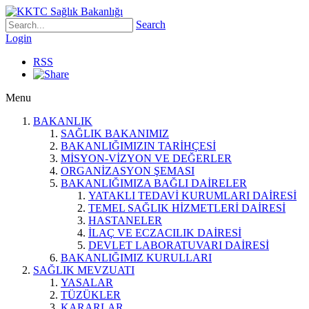
Search
Login
RSS
Menu
BAKANLIK
SAĞLIK BAKANIMIZ
BAKANLIĞIMIZIN TARİHÇESİ
MİSYON-VİZYON VE DEĞERLER
ORGANİZASYON ŞEMASI
BAKANLIĞIMIZA BAĞLI DAİRELER
YATAKLI TEDAVİ KURUMLARI DAİRESİ
TEMEL SAĞLIK HİZMETLERİ DAİRESİ
HASTANELER
İLAÇ VE ECZACILIK DAİRESİ
DEVLET LABORATUVARI DAİRESİ
BAKANLIĞIMIZ KURULLARI
SAĞLIK MEVZUATI
YASALAR
TÜZÜKLER
KARARLAR