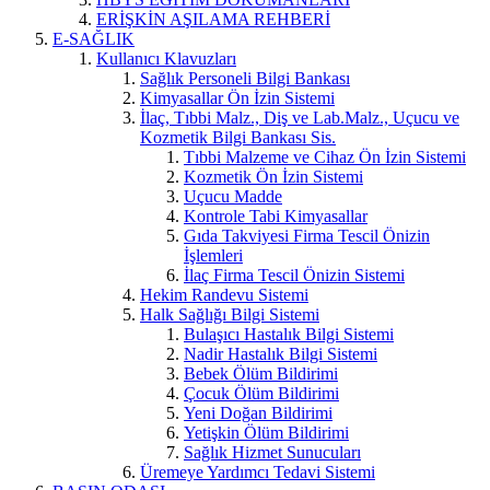
ERİŞKİN AŞILAMA REHBERİ
E-SAĞLIK
Kullanıcı Klavuzları
Sağlık Personeli Bilgi Bankası
Kimyasallar Ön İzin Sistemi
İlaç, Tıbbi Malz., Diş ve Lab.Malz., Uçucu ve
Kozmetik Bilgi Bankası Sis.
Tıbbi Malzeme ve Cihaz Ön İzin Sistemi
Kozmetik Ön İzin Sistemi
Uçucu Madde
Kontrole Tabi Kimyasallar
Gıda Takviyesi Firma Tescil Önizin
İşlemleri
İlaç Firma Tescil Önizin Sistemi
Hekim Randevu Sistemi
Halk Sağlığı Bilgi Sistemi
Bulaşıcı Hastalık Bilgi Sistemi
Nadir Hastalık Bilgi Sistemi
Bebek Ölüm Bildirimi
Çocuk Ölüm Bildirimi
Yeni Doğan Bildirimi
Yetişkin Ölüm Bildirimi
Sağlık Hizmet Sunucuları
Üremeye Yardımcı Tedavi Sistemi