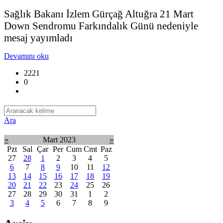
Sağlık Bakanı İzlem Gürçağ Altuğra 21 Mart
Down Sendromu Farkındalık Günü nedeniyle
mesaj yayımladı
Devamını oku
2221
0
Ara
«
Mart 2023
»
Pzt
Sal
Çar
Per
Cum
Cmt
Paz
27
28
1
2
3
4
5
6
7
8
9
10
11
12
13
14
15
16
17
18
19
20
21
22
23
24
25
26
27
28
29
30
31
1
2
3
4
5
6
7
8
9