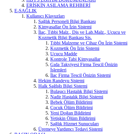
ERİŞKİN AŞILAMA REHBERİ
E-SAĞLIK
Kullanıcı Klavuzları
Sağlık Personeli Bilgi Bankası
Kimyasallar Ön İzin Sistemi
İlaç, Tıbbi Malz., Diş ve Lab.Malz., Uçucu ve
Kozmetik Bilgi Bankası Sis.
Tıbbi Malzeme ve Cihaz Ön İzin Sistemi
Kozmetik Ön İzin Sistemi
Uçucu Madde
Kontrole Tabi Kimyasallar
Gıda Takviyesi Firma Tescil Önizin
İşlemleri
İlaç Firma Tescil Önizin Sistemi
Hekim Randevu Sistemi
Halk Sağlığı Bilgi Sistemi
Bulaşıcı Hastalık Bilgi Sistemi
Nadir Hastalık Bilgi Sistemi
Bebek Ölüm Bildirimi
Çocuk Ölüm Bildirimi
Yeni Doğan Bildirimi
Yetişkin Ölüm Bildirimi
Sağlık Hizmet Sunucuları
Üremeye Yardımcı Tedavi Sistemi