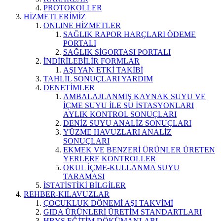
PROTOKOLLER
HİZMETLERİMİZ
ONLINE HİZMETLER
SAĞLIK RAPOR HARÇLARI ÖDEME
PORTALI
SAĞLIK SİGORTASI PORTALI
İNDİRİLEBİLİR FORMLAR
AŞI YAN ETKİ TAKİBİ
TAHLİL SONUÇLARI YARDIM
DENETİMLER
AMBALAJLANMIŞ KAYNAK SUYU VE
İÇME SUYU İLE SU İSTASYONLARI
AYLIK KONTROL SONUÇLARI
DENİZ SUYU ANALİZ SONUÇLARI
YÜZME HAVUZLARI ANALİZ
SONUÇLARI
EKMEK VE BENZERİ ÜRÜNLER ÜRETEN
YERLERE KONTROLLER
OKUL İÇME-KULLANMA SUYU
TARAMASI
İSTATİSTİKİ BİLGİLER
REHBER-KILAVUZLAR
ÇOCUKLUK DÖNEMİ AŞI TAKVİMİ
GIDA ÜRÜNLERİ ÜRETİM STANDARTLARI
HBYS EĞİTİM DÖKÜMANLARI