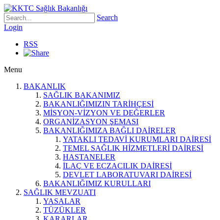
Search
Login
RSS
Menu
BAKANLIK
SAĞLIK BAKANIMIZ
BAKANLIĞIMIZIN TARİHÇESİ
MİSYON-VİZYON VE DEĞERLER
ORGANİZASYON ŞEMASI
BAKANLIĞIMIZA BAĞLI DAİRELER
YATAKLI TEDAVİ KURUMLARI DAİRESİ
TEMEL SAĞLIK HİZMETLERİ DAİRESİ
HASTANELER
İLAÇ VE ECZACILIK DAİRESİ
DEVLET LABORATUVARI DAİRESİ
BAKANLIĞIMIZ KURULLARI
SAĞLIK MEVZUATI
YASALAR
TÜZÜKLER
KARARLAR