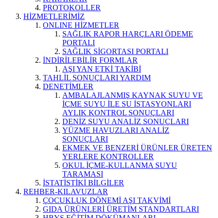
PROTOKOLLER
HİZMETLERİMİZ
ONLINE HİZMETLER
SAĞLIK RAPOR HARÇLARI ÖDEME
PORTALI
SAĞLIK SİGORTASI PORTALI
İNDİRİLEBİLİR FORMLAR
AŞI YAN ETKİ TAKİBİ
TAHLİL SONUÇLARI YARDIM
DENETİMLER
AMBALAJLANMIŞ KAYNAK SUYU VE
İÇME SUYU İLE SU İSTASYONLARI
AYLIK KONTROL SONUÇLARI
DENİZ SUYU ANALİZ SONUÇLARI
YÜZME HAVUZLARI ANALİZ
SONUÇLARI
EKMEK VE BENZERİ ÜRÜNLER ÜRETEN
YERLERE KONTROLLER
OKUL İÇME-KULLANMA SUYU
TARAMASI
İSTATİSTİKİ BİLGİLER
REHBER-KILAVUZLAR
ÇOCUKLUK DÖNEMİ AŞI TAKVİMİ
GIDA ÜRÜNLERİ ÜRETİM STANDARTLARI
HBYS EĞİTİM DÖKÜMANLARI