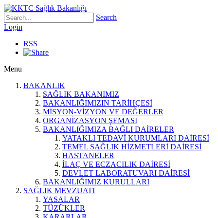
Search
Login
RSS
Menu
BAKANLIK
SAĞLIK BAKANIMIZ
BAKANLIĞIMIZIN TARİHÇESİ
MİSYON-VİZYON VE DEĞERLER
ORGANİZASYON ŞEMASI
BAKANLIĞIMIZA BAĞLI DAİRELER
YATAKLI TEDAVİ KURUMLARI DAİRESİ
TEMEL SAĞLIK HİZMETLERİ DAİRESİ
HASTANELER
İLAÇ VE ECZACILIK DAİRESİ
DEVLET LABORATUVARI DAİRESİ
BAKANLIĞIMIZ KURULLARI
SAĞLIK MEVZUATI
YASALAR
TÜZÜKLER
KARARLAR