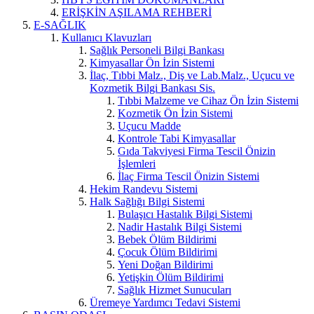
ERİŞKİN AŞILAMA REHBERİ
E-SAĞLIK
Kullanıcı Klavuzları
Sağlık Personeli Bilgi Bankası
Kimyasallar Ön İzin Sistemi
İlaç, Tıbbi Malz., Diş ve Lab.Malz., Uçucu ve
Kozmetik Bilgi Bankası Sis.
Tıbbi Malzeme ve Cihaz Ön İzin Sistemi
Kozmetik Ön İzin Sistemi
Uçucu Madde
Kontrole Tabi Kimyasallar
Gıda Takviyesi Firma Tescil Önizin
İşlemleri
İlaç Firma Tescil Önizin Sistemi
Hekim Randevu Sistemi
Halk Sağlığı Bilgi Sistemi
Bulaşıcı Hastalık Bilgi Sistemi
Nadir Hastalık Bilgi Sistemi
Bebek Ölüm Bildirimi
Çocuk Ölüm Bildirimi
Yeni Doğan Bildirimi
Yetişkin Ölüm Bildirimi
Sağlık Hizmet Sunucuları
Üremeye Yardımcı Tedavi Sistemi