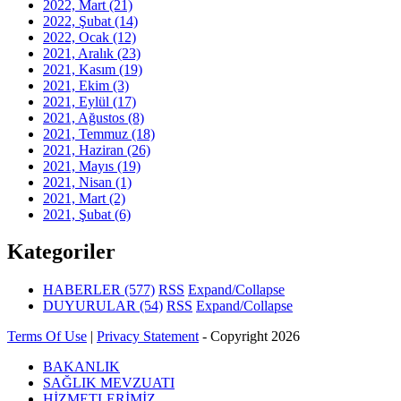
2022, Mart
(21)
2022, Şubat
(14)
2022, Ocak
(12)
2021, Aralık
(23)
2021, Kasım
(19)
2021, Ekim
(3)
2021, Eylül
(17)
2021, Ağustos
(8)
2021, Temmuz
(18)
2021, Haziran
(26)
2021, Mayıs
(19)
2021, Nisan
(1)
2021, Mart
(2)
2021, Şubat
(6)
Kategoriler
HABERLER
(577)
RSS
Expand/Collapse
DUYURULAR
(54)
RSS
Expand/Collapse
Terms Of Use
|
Privacy Statement
-
Copyright 2026
BAKANLIK
SAĞLIK MEVZUATI
HİZMETLERİMİZ