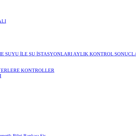
ALI
 SUYU İLE SU İSTASYONLARI AYLIK KONTROL SONUÇL
YERLERE KONTROLLER
I
metik Bilgi Bankası Sis.