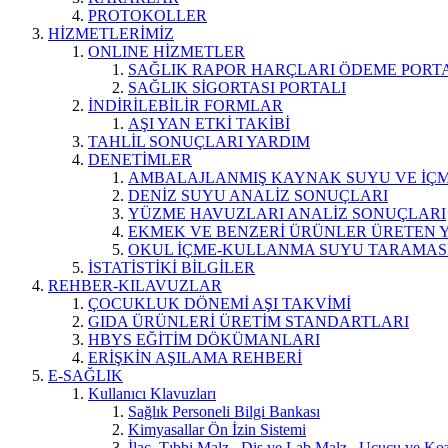
PROTOKOLLER
HİZMETLERİMİZ
ONLINE HİZMETLER
SAĞLIK RAPOR HARÇLARI ÖDEME PORT
SAĞLIK SİGORTASI PORTALI
İNDİRİLEBİLİR FORMLAR
AŞI YAN ETKİ TAKİBİ
TAHLİL SONUÇLARI YARDIM
DENETİMLER
AMBALAJLANMIŞ KAYNAK SUYU VE İÇME
DENİZ SUYU ANALİZ SONUÇLARI
YÜZME HAVUZLARI ANALİZ SONUÇLARI
EKMEK VE BENZERİ ÜRÜNLER ÜRETEN 
OKUL İÇME-KULLANMA SUYU TARAMAS
İSTATİSTİKİ BİLGİLER
REHBER-KILAVUZLAR
ÇOCUKLUK DÖNEMİ AŞI TAKVİMİ
GIDA ÜRÜNLERİ ÜRETİM STANDARTLARI
HBYS EĞİTİM DÖKÜMANLARI
ERİŞKİN AŞILAMA REHBERİ
E-SAĞLIK
Kullanıcı Klavuzları
Sağlık Personeli Bilgi Bankası
Kimyasallar Ön İzin Sistemi
İlaç, Tıbbi Malz., Diş ve Lab.Malz., Uçucu ve Koz