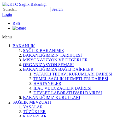
Search
Login
RSS
Menu
BAKANLIK
SAĞLIK BAKANIMIZ
BAKANLIĞIMIZIN TARİHÇESİ
MİSYON-VİZYON VE DEĞERLER
ORGANİZASYON ŞEMASI
BAKANLIĞIMIZA BAĞLI DAİRELER
YATAKLI TEDAVİ KURUMLARI DAİRESİ
TEMEL SAĞLIK HİZMETLERİ DAİRESİ
HASTANELER
İLAÇ VE ECZACILIK DAİRESİ
DEVLET LABORATUVARI DAİRESİ
BAKANLIĞIMIZ KURULLARI
SAĞLIK MEVZUATI
YASALAR
TÜZÜKLER
KARARLAR