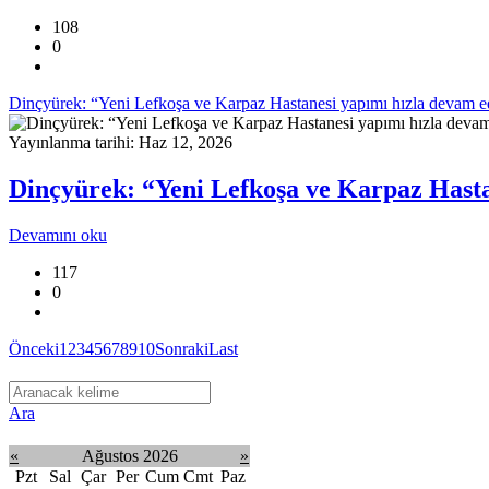
108
0
Dinçyürek: “Yeni Lefkoşa ve Karpaz Hastanesi yapımı hızla devam e
Yayınlanma tarihi: Haz 12, 2026
Dinçyürek: “Yeni Lefkoşa ve Karpaz Hasta
Devamını oku
117
0
Önceki
1
2
3
4
5
6
7
8
9
10
Sonraki
Last
Ara
«
Ağustos 2026
»
Pzt
Sal
Çar
Per
Cum
Cmt
Paz