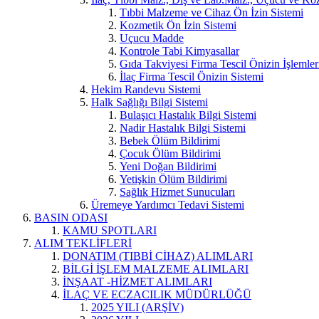
Tıbbi Malzeme ve Cihaz Ön İzin Sistemi
Kozmetik Ön İzin Sistemi
Uçucu Madde
Kontrole Tabi Kimyasallar
Gıda Takviyesi Firma Tescil Önizin İşlemler
İlaç Firma Tescil Önizin Sistemi
Hekim Randevu Sistemi
Halk Sağlığı Bilgi Sistemi
Bulaşıcı Hastalık Bilgi Sistemi
Nadir Hastalık Bilgi Sistemi
Bebek Ölüm Bildirimi
Çocuk Ölüm Bildirimi
Yeni Doğan Bildirimi
Yetişkin Ölüm Bildirimi
Sağlık Hizmet Sunucuları
Üremeye Yardımcı Tedavi Sistemi
BASIN ODASI
KAMU SPOTLARI
ALIM TEKLİFLERİ
DONATIM (TIBBİ CİHAZ) ALIMLARI
BİLGİ İŞLEM MALZEME ALIMLARI
İNŞAAT -HİZMET ALIMLARI
İLAÇ VE ECZACILIK MÜDÜRLÜĞÜ
2025 YILI (ARŞİV)