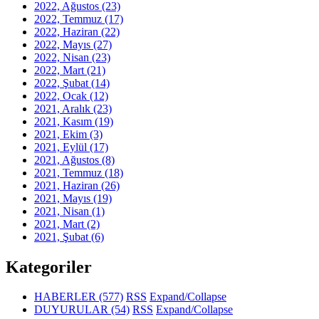
2022, Ağustos
(23)
2022, Temmuz
(17)
2022, Haziran
(22)
2022, Mayıs
(27)
2022, Nisan
(23)
2022, Mart
(21)
2022, Şubat
(14)
2022, Ocak
(12)
2021, Aralık
(23)
2021, Kasım
(19)
2021, Ekim
(3)
2021, Eylül
(17)
2021, Ağustos
(8)
2021, Temmuz
(18)
2021, Haziran
(26)
2021, Mayıs
(19)
2021, Nisan
(1)
2021, Mart
(2)
2021, Şubat
(6)
Kategoriler
HABERLER
(577)
RSS
Expand/Collapse
DUYURULAR
(54)
RSS
Expand/Collapse