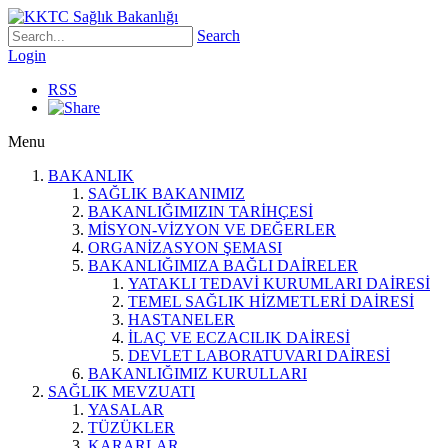
Search
Login
RSS
Menu
BAKANLIK
SAĞLIK BAKANIMIZ
BAKANLIĞIMIZIN TARİHÇESİ
MİSYON-VİZYON VE DEĞERLER
ORGANİZASYON ŞEMASI
BAKANLIĞIMIZA BAĞLI DAİRELER
YATAKLI TEDAVİ KURUMLARI DAİRESİ
TEMEL SAĞLIK HİZMETLERİ DAİRESİ
HASTANELER
İLAÇ VE ECZACILIK DAİRESİ
DEVLET LABORATUVARI DAİRESİ
BAKANLIĞIMIZ KURULLARI
SAĞLIK MEVZUATI
YASALAR
TÜZÜKLER
KARARLAR