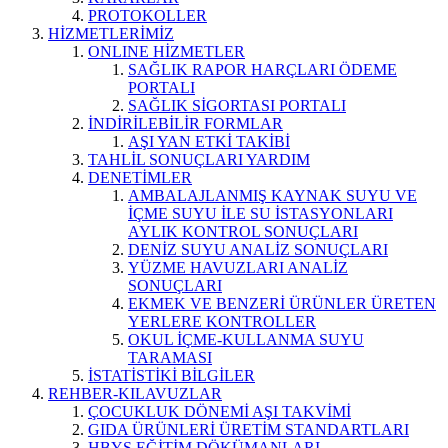
PROTOKOLLER
HİZMETLERİMİZ
ONLINE HİZMETLER
SAĞLIK RAPOR HARÇLARI ÖDEME
PORTALI
SAĞLIK SİGORTASI PORTALI
İNDİRİLEBİLİR FORMLAR
AŞI YAN ETKİ TAKİBİ
TAHLİL SONUÇLARI YARDIM
DENETİMLER
AMBALAJLANMIŞ KAYNAK SUYU VE
İÇME SUYU İLE SU İSTASYONLARI
AYLIK KONTROL SONUÇLARI
DENİZ SUYU ANALİZ SONUÇLARI
YÜZME HAVUZLARI ANALİZ
SONUÇLARI
EKMEK VE BENZERİ ÜRÜNLER ÜRETEN
YERLERE KONTROLLER
OKUL İÇME-KULLANMA SUYU
TARAMASI
İSTATİSTİKİ BİLGİLER
REHBER-KILAVUZLAR
ÇOCUKLUK DÖNEMİ AŞI TAKVİMİ
GIDA ÜRÜNLERİ ÜRETİM STANDARTLARI
HBYS EĞİTİM DÖKÜMANLARI