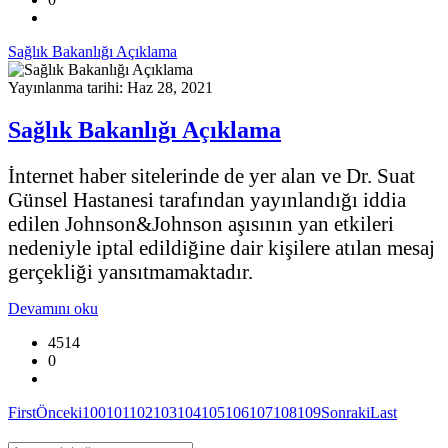
Sağlık Bakanlığı Açıklama
Yayınlanma tarihi: Haz 28, 2021
Sağlık Bakanlığı Açıklama
İnternet haber sitelerinde de yer alan ve Dr. Suat
Günsel Hastanesi tarafından yayınlandığı iddia
edilen Johnson&Johnson aşısının yan etkileri
nedeniyle iptal edildiğine dair kişilere atılan mesaj
gerçekliği yansıtmamaktadır.
Devamını oku
4514
0
First
Önceki
100
101
102
103
104
105
106
107
108
109
Sonraki
Last