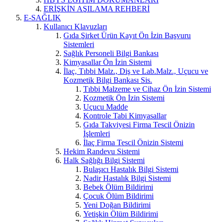
ERİŞKİN AŞILAMA REHBERİ
E-SAĞLIK
Kullanıcı Klavuzları
Gıda Şirket Ürün Kayıt Ön İzin Başvuru
Sistemleri
Sağlık Personeli Bilgi Bankası
Kimyasallar Ön İzin Sistemi
İlaç, Tıbbi Malz., Diş ve Lab.Malz., Uçucu ve
Kozmetik Bilgi Bankası Sis.
Tıbbi Malzeme ve Cihaz Ön İzin Sistemi
Kozmetik Ön İzin Sistemi
Uçucu Madde
Kontrole Tabi Kimyasallar
Gıda Takviyesi Firma Tescil Önizin
İşlemleri
İlaç Firma Tescil Önizin Sistemi
Hekim Randevu Sistemi
Halk Sağlığı Bilgi Sistemi
Bulaşıcı Hastalık Bilgi Sistemi
Nadir Hastalık Bilgi Sistemi
Bebek Ölüm Bildirimi
Çocuk Ölüm Bildirimi
Yeni Doğan Bildirimi
Yetişkin Ölüm Bildirimi