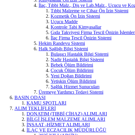
İlaç, Tıbbi Malz., Diş ve Lab.Malz., Uçucu ve Koz
Tıbbi Malzeme ve Cihaz Ön İzin Sistemi
Kozmetik Ön İzin Sistemi
Uçucu Madde
Kontrole Tabi Kimyasallar
Gıda Takviyesi Firma Tescil Önizin İşlemler
İlaç Firma Tescil Önizin Sistemi
Hekim Randevu Sistemi
Halk Sağlığı Bilgi Sistemi
Bulaşıcı Hastalık Bilgi Sistemi
Nadir Hastalık Bilgi Sistemi
Bebek Ölüm Bildirimi
Çocuk Ölüm Bildirimi
Yeni Doğan Bildirimi
Yetişkin Ölüm Bildirimi
Sağlık Hizmet Sunucuları
Üremeye Yardımcı Tedavi Sistemi
BASIN ODASI
KAMU SPOTLARI
ALIM TEKLİFLERİ
DONATIM (TIBBİ CİHAZ) ALIMLARI
BİLGİ İŞLEM MALZEME ALIMLARI
İNŞAAT -HİZMET ALIMLARI
İLAÇ VE ECZACILIK MÜDÜRLÜĞÜ