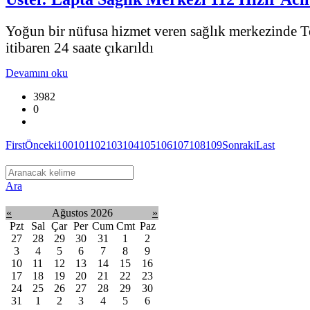
Yoğun bir nüfusa hizmet veren sağlık merkezinde T
itibaren 24 saate çıkarıldı
Devamını oku
3982
0
First
Önceki
100
101
102
103
104
105
106
107
108
109
Sonraki
Last
Ara
«
Ağustos 2026
»
Pzt
Sal
Çar
Per
Cum
Cmt
Paz
27
28
29
30
31
1
2
3
4
5
6
7
8
9
10
11
12
13
14
15
16
17
18
19
20
21
22
23
24
25
26
27
28
29
30
31
1
2
3
4
5
6