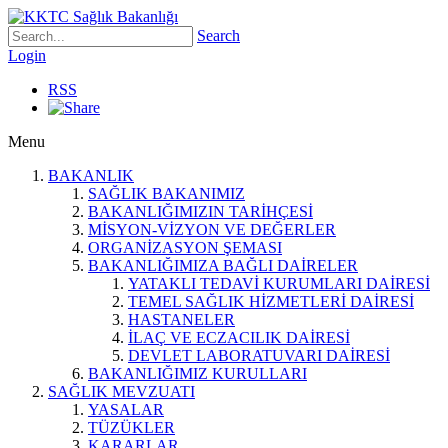
Search
Login
RSS
Menu
BAKANLIK
SAĞLIK BAKANIMIZ
BAKANLIĞIMIZIN TARİHÇESİ
MİSYON-VİZYON VE DEĞERLER
ORGANİZASYON ŞEMASI
BAKANLIĞIMIZA BAĞLI DAİRELER
YATAKLI TEDAVİ KURUMLARI DAİRESİ
TEMEL SAĞLIK HİZMETLERİ DAİRESİ
HASTANELER
İLAÇ VE ECZACILIK DAİRESİ
DEVLET LABORATUVARI DAİRESİ
BAKANLIĞIMIZ KURULLARI
SAĞLIK MEVZUATI
YASALAR
TÜZÜKLER
KARARLAR