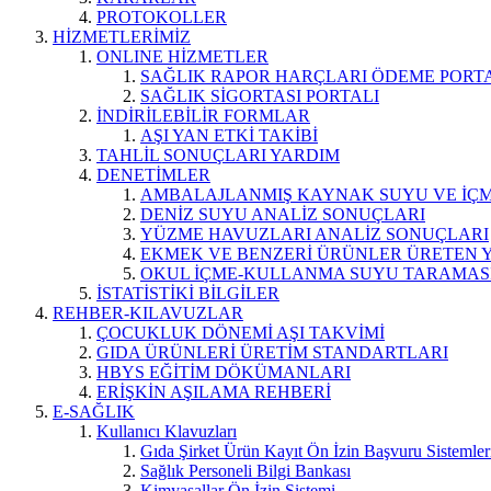
PROTOKOLLER
HİZMETLERİMİZ
ONLINE HİZMETLER
SAĞLIK RAPOR HARÇLARI ÖDEME PORT
SAĞLIK SİGORTASI PORTALI
İNDİRİLEBİLİR FORMLAR
AŞI YAN ETKİ TAKİBİ
TAHLİL SONUÇLARI YARDIM
DENETİMLER
AMBALAJLANMIŞ KAYNAK SUYU VE İÇME
DENİZ SUYU ANALİZ SONUÇLARI
YÜZME HAVUZLARI ANALİZ SONUÇLARI
EKMEK VE BENZERİ ÜRÜNLER ÜRETEN 
OKUL İÇME-KULLANMA SUYU TARAMAS
İSTATİSTİKİ BİLGİLER
REHBER-KILAVUZLAR
ÇOCUKLUK DÖNEMİ AŞI TAKVİMİ
GIDA ÜRÜNLERİ ÜRETİM STANDARTLARI
HBYS EĞİTİM DÖKÜMANLARI
ERİŞKİN AŞILAMA REHBERİ
E-SAĞLIK
Kullanıcı Klavuzları
Gıda Şirket Ürün Kayıt Ön İzin Başvuru Sistemler
Sağlık Personeli Bilgi Bankası
Kimyasallar Ön İzin Sistemi