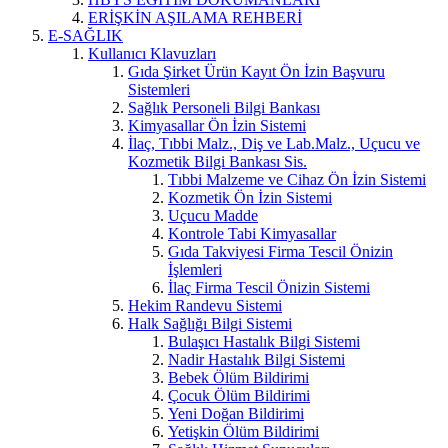
ERİŞKİN AŞILAMA REHBERİ
E-SAĞLIK
Kullanıcı Klavuzları
Gıda Şirket Ürün Kayıt Ön İzin Başvuru
Sistemleri
Sağlık Personeli Bilgi Bankası
Kimyasallar Ön İzin Sistemi
İlaç, Tıbbi Malz., Diş ve Lab.Malz., Uçucu ve
Kozmetik Bilgi Bankası Sis.
Tıbbi Malzeme ve Cihaz Ön İzin Sistemi
Kozmetik Ön İzin Sistemi
Uçucu Madde
Kontrole Tabi Kimyasallar
Gıda Takviyesi Firma Tescil Önizin
İşlemleri
İlaç Firma Tescil Önizin Sistemi
Hekim Randevu Sistemi
Halk Sağlığı Bilgi Sistemi
Bulaşıcı Hastalık Bilgi Sistemi
Nadir Hastalık Bilgi Sistemi
Bebek Ölüm Bildirimi
Çocuk Ölüm Bildirimi
Yeni Doğan Bildirimi
Yetişkin Ölüm Bildirimi