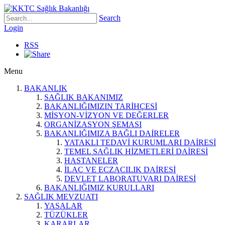
Search
Login
RSS
Menu
BAKANLIK
SAĞLIK BAKANIMIZ
BAKANLIĞIMIZIN TARİHÇESİ
MİSYON-VİZYON VE DEĞERLER
ORGANİZASYON ŞEMASI
BAKANLIĞIMIZA BAĞLI DAİRELER
YATAKLI TEDAVİ KURUMLARI DAİRESİ
TEMEL SAĞLIK HİZMETLERİ DAİRESİ
HASTANELER
İLAÇ VE ECZACILIK DAİRESİ
DEVLET LABORATUVARI DAİRESİ
BAKANLIĞIMIZ KURULLARI
SAĞLIK MEVZUATI
YASALAR
TÜZÜKLER
KARARLAR