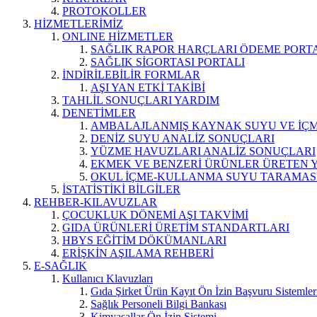
PROTOKOLLER
HİZMETLERİMİZ
ONLINE HİZMETLER
SAĞLIK RAPOR HARÇLARI ÖDEME PORT
SAĞLIK SİGORTASI PORTALI
İNDİRİLEBİLİR FORMLAR
AŞI YAN ETKİ TAKİBİ
TAHLİL SONUÇLARI YARDIM
DENETİMLER
AMBALAJLANMIŞ KAYNAK SUYU VE İÇME
DENİZ SUYU ANALİZ SONUÇLARI
YÜZME HAVUZLARI ANALİZ SONUÇLARI
EKMEK VE BENZERİ ÜRÜNLER ÜRETEN 
OKUL İÇME-KULLANMA SUYU TARAMAS
İSTATİSTİKİ BİLGİLER
REHBER-KILAVUZLAR
ÇOCUKLUK DÖNEMİ AŞI TAKVİMİ
GIDA ÜRÜNLERİ ÜRETİM STANDARTLARI
HBYS EĞİTİM DÖKÜMANLARI
ERİŞKİN AŞILAMA REHBERİ
E-SAĞLIK
Kullanıcı Klavuzları
Gıda Şirket Ürün Kayıt Ön İzin Başvuru Sistemler
Sağlık Personeli Bilgi Bankası
Kimyasallar Ön İzin Sistemi