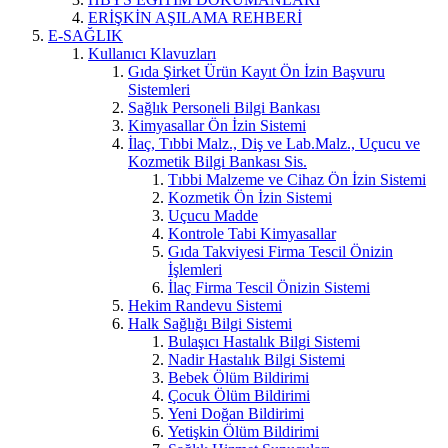
ERİŞKİN AŞILAMA REHBERİ
E-SAĞLIK
Kullanıcı Klavuzları
Gıda Şirket Ürün Kayıt Ön İzin Başvuru
Sistemleri
Sağlık Personeli Bilgi Bankası
Kimyasallar Ön İzin Sistemi
İlaç, Tıbbi Malz., Diş ve Lab.Malz., Uçucu ve
Kozmetik Bilgi Bankası Sis.
Tıbbi Malzeme ve Cihaz Ön İzin Sistemi
Kozmetik Ön İzin Sistemi
Uçucu Madde
Kontrole Tabi Kimyasallar
Gıda Takviyesi Firma Tescil Önizin
İşlemleri
İlaç Firma Tescil Önizin Sistemi
Hekim Randevu Sistemi
Halk Sağlığı Bilgi Sistemi
Bulaşıcı Hastalık Bilgi Sistemi
Nadir Hastalık Bilgi Sistemi
Bebek Ölüm Bildirimi
Çocuk Ölüm Bildirimi
Yeni Doğan Bildirimi
Yetişkin Ölüm Bildirimi