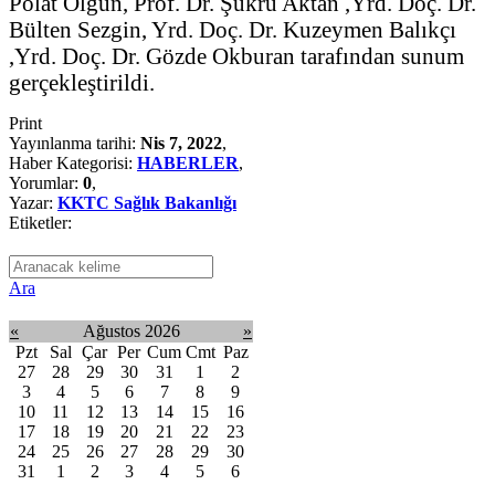
Polat Olgun, Prof. Dr. Şükrü Aktan ,Yrd. Doç. Dr.
Bülten Sezgin, Yrd. Doç. Dr. Kuzeymen Balıkçı
,Yrd. Doç. Dr. Gözde Okburan tarafından sunum
gerçekleştirildi.
Print
Yayınlanma tarihi:
Nis 7, 2022
,
Haber Kategorisi:
HABERLER
,
Yorumlar:
0
,
Yazar:
KKTC Sağlık Bakanlığı
Etiketler:
Ara
«
Ağustos 2026
»
Pzt
Sal
Çar
Per
Cum
Cmt
Paz
27
28
29
30
31
1
2
3
4
5
6
7
8
9
10
11
12
13
14
15
16
17
18
19
20
21
22
23
24
25
26
27
28
29
30
31
1
2
3
4
5
6