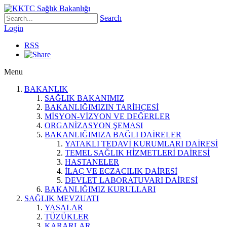
Search
Login
RSS
Menu
BAKANLIK
SAĞLIK BAKANIMIZ
BAKANLIĞIMIZIN TARİHÇESİ
MİSYON-VİZYON VE DEĞERLER
ORGANİZASYON ŞEMASI
BAKANLIĞIMIZA BAĞLI DAİRELER
YATAKLI TEDAVİ KURUMLARI DAİRESİ
TEMEL SAĞLIK HİZMETLERİ DAİRESİ
HASTANELER
İLAÇ VE ECZACILIK DAİRESİ
DEVLET LABORATUVARI DAİRESİ
BAKANLIĞIMIZ KURULLARI
SAĞLIK MEVZUATI
YASALAR
TÜZÜKLER
KARARLAR