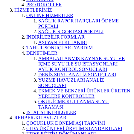
PROTOKOLLER
HİZMETLERİMİZ
ONLINE HİZMETLER
SAĞLIK RAPOR HARÇLARI ÖDEME
PORTALI
SAĞLIK SİGORTASI PORTALI
İNDİRİLEBİLİR FORMLAR
AŞI YAN ETKİ TAKİBİ
TAHLİL SONUÇLARI YARDIM
DENETİMLER
AMBALAJLANMIŞ KAYNAK SUYU VE
İÇME SUYU İLE SU İSTASYONLARI
AYLIK KONTROL SONUÇLARI
DENİZ SUYU ANALİZ SONUÇLARI
YÜZME HAVUZLARI ANALİZ
SONUÇLARI
EKMEK VE BENZERİ ÜRÜNLER ÜRETEN
YERLERE KONTROLLER
OKUL İÇME-KULLANMA SUYU
TARAMASI
İSTATİSTİKİ BİLGİLER
REHBER-KILAVUZLAR
ÇOCUKLUK DÖNEMİ AŞI TAKVİMİ
GIDA ÜRÜNLERİ ÜRETİM STANDARTLARI
HBYS EĞİTİM DÖKÜMANLARI