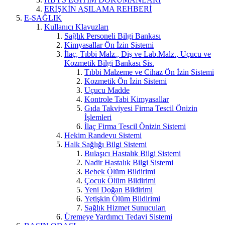
ERİŞKİN AŞILAMA REHBERİ
E-SAĞLIK
Kullanıcı Klavuzları
Sağlık Personeli Bilgi Bankası
Kimyasallar Ön İzin Sistemi
İlaç, Tıbbi Malz., Diş ve Lab.Malz., Uçucu ve
Kozmetik Bilgi Bankası Sis.
Tıbbi Malzeme ve Cihaz Ön İzin Sistemi
Kozmetik Ön İzin Sistemi
Uçucu Madde
Kontrole Tabi Kimyasallar
Gıda Takviyesi Firma Tescil Önizin
İşlemleri
İlaç Firma Tescil Önizin Sistemi
Hekim Randevu Sistemi
Halk Sağlığı Bilgi Sistemi
Bulaşıcı Hastalık Bilgi Sistemi
Nadir Hastalık Bilgi Sistemi
Bebek Ölüm Bildirimi
Çocuk Ölüm Bildirimi
Yeni Doğan Bildirimi
Yetişkin Ölüm Bildirimi
Sağlık Hizmet Sunucuları
Üremeye Yardımcı Tedavi Sistemi