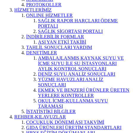
PROTOKOLLER
HİZMETLERİMİZ
ONLINE HİZMETLER
SAĞLIK RAPOR HARÇLARI ÖDEME
PORTALI
SAĞLIK SİGORTASI PORTALI
İNDİRİLEBİLİR FORMLAR
AŞI YAN ETKİ TAKİBİ
TAHLİL SONUÇLARI YARDIM
DENETİMLER
AMBALAJLANMIŞ KAYNAK SUYU VE
İÇME SUYU İLE SU İSTASYONLARI
AYLIK KONTROL SONUÇLARI
DENİZ SUYU ANALİZ SONUÇLARI
YÜZME HAVUZLARI ANALİZ
SONUÇLARI
EKMEK VE BENZERİ ÜRÜNLER ÜRETEN
YERLERE KONTROLLER
OKUL İÇME-KULLANMA SUYU
TARAMASI
İSTATİSTİKİ BİLGİLER
REHBER-KILAVUZLAR
ÇOCUKLUK DÖNEMİ AŞI TAKVİMİ
GIDA ÜRÜNLERİ ÜRETİM STANDARTLARI
HBYS EĞİTİM DÖKÜMANLARI