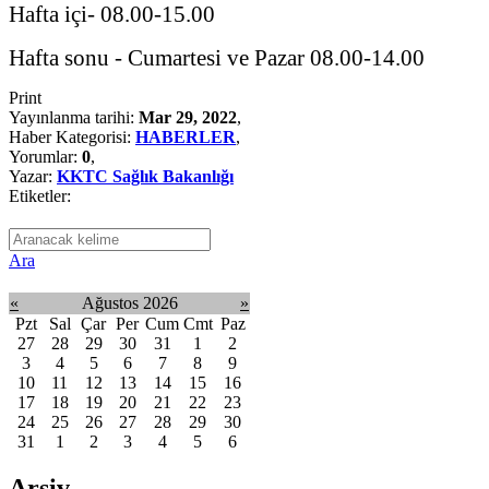
Hafta içi- 08.00-15.00
Hafta sonu - Cumartesi ve Pazar 08.00-14.00
Print
Yayınlanma tarihi:
Mar 29, 2022
,
Haber Kategorisi:
HABERLER
,
Yorumlar:
0
,
Yazar:
KKTC Sağlık Bakanlığı
Etiketler:
Ara
«
Ağustos 2026
»
Pzt
Sal
Çar
Per
Cum
Cmt
Paz
27
28
29
30
31
1
2
3
4
5
6
7
8
9
10
11
12
13
14
15
16
17
18
19
20
21
22
23
24
25
26
27
28
29
30
31
1
2
3
4
5
6
Arşiv