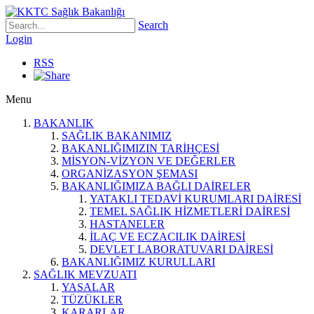
Search
Login
RSS
Menu
BAKANLIK
SAĞLIK BAKANIMIZ
BAKANLIĞIMIZIN TARİHÇESİ
MİSYON-VİZYON VE DEĞERLER
ORGANİZASYON ŞEMASI
BAKANLIĞIMIZA BAĞLI DAİRELER
YATAKLI TEDAVİ KURUMLARI DAİRESİ
TEMEL SAĞLIK HİZMETLERİ DAİRESİ
HASTANELER
İLAÇ VE ECZACILIK DAİRESİ
DEVLET LABORATUVARI DAİRESİ
BAKANLIĞIMIZ KURULLARI
SAĞLIK MEVZUATI
YASALAR
TÜZÜKLER
KARARLAR