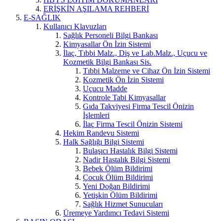
ERİŞKİN AŞILAMA REHBERİ
E-SAĞLIK
Kullanıcı Klavuzları
Sağlık Personeli Bilgi Bankası
Kimyasallar Ön İzin Sistemi
İlaç, Tıbbi Malz., Diş ve Lab.Malz., Uçucu ve
Kozmetik Bilgi Bankası Sis.
Tıbbi Malzeme ve Cihaz Ön İzin Sistemi
Kozmetik Ön İzin Sistemi
Uçucu Madde
Kontrole Tabi Kimyasallar
Gıda Takviyesi Firma Tescil Önizin
İşlemleri
İlaç Firma Tescil Önizin Sistemi
Hekim Randevu Sistemi
Halk Sağlığı Bilgi Sistemi
Bulaşıcı Hastalık Bilgi Sistemi
Nadir Hastalık Bilgi Sistemi
Bebek Ölüm Bildirimi
Çocuk Ölüm Bildirimi
Yeni Doğan Bildirimi
Yetişkin Ölüm Bildirimi
Sağlık Hizmet Sunucuları
Üremeye Yardımcı Tedavi Sistemi