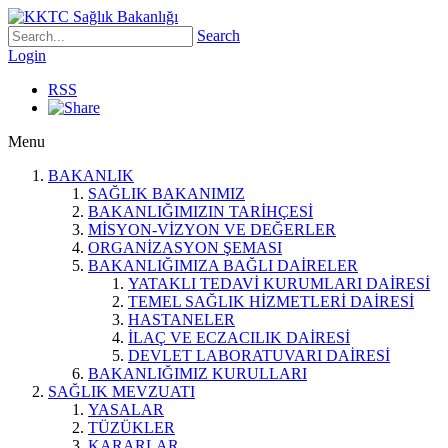
Search
Login
RSS
Menu
BAKANLIK
SAĞLIK BAKANIMIZ
BAKANLIĞIMIZIN TARİHÇESİ
MİSYON-VİZYON VE DEĞERLER
ORGANİZASYON ŞEMASI
BAKANLIĞIMIZA BAĞLI DAİRELER
YATAKLI TEDAVİ KURUMLARI DAİRESİ
TEMEL SAĞLIK HİZMETLERİ DAİRESİ
HASTANELER
İLAÇ VE ECZACILIK DAİRESİ
DEVLET LABORATUVARI DAİRESİ
BAKANLIĞIMIZ KURULLARI
SAĞLIK MEVZUATI
YASALAR
TÜZÜKLER
KARARLAR