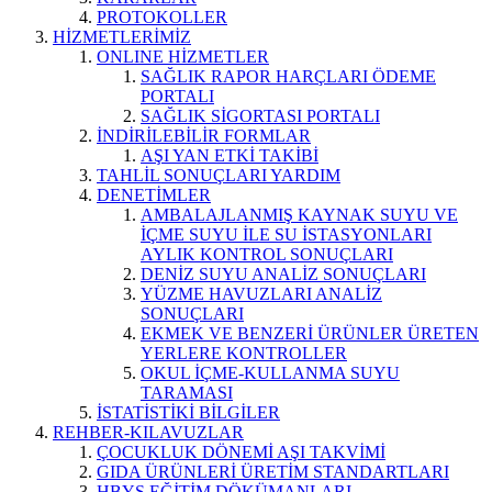
PROTOKOLLER
HİZMETLERİMİZ
ONLINE HİZMETLER
SAĞLIK RAPOR HARÇLARI ÖDEME
PORTALI
SAĞLIK SİGORTASI PORTALI
İNDİRİLEBİLİR FORMLAR
AŞI YAN ETKİ TAKİBİ
TAHLİL SONUÇLARI YARDIM
DENETİMLER
AMBALAJLANMIŞ KAYNAK SUYU VE
İÇME SUYU İLE SU İSTASYONLARI
AYLIK KONTROL SONUÇLARI
DENİZ SUYU ANALİZ SONUÇLARI
YÜZME HAVUZLARI ANALİZ
SONUÇLARI
EKMEK VE BENZERİ ÜRÜNLER ÜRETEN
YERLERE KONTROLLER
OKUL İÇME-KULLANMA SUYU
TARAMASI
İSTATİSTİKİ BİLGİLER
REHBER-KILAVUZLAR
ÇOCUKLUK DÖNEMİ AŞI TAKVİMİ
GIDA ÜRÜNLERİ ÜRETİM STANDARTLARI
HBYS EĞİTİM DÖKÜMANLARI