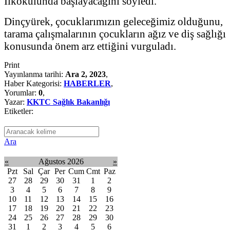
İlkokulunda başlayacağını söyledi.
Dinçyürek, çocuklarımızın geleceğimiz olduğunu,
tarama çalışmalarının çocukların ağız ve diş sağlığı
konusunda önem arz ettiğini vurguladı.
Print
Yayınlanma tarihi:
Ara 2, 2023
,
Haber Kategorisi:
HABERLER
,
Yorumlar:
0
,
Yazar:
KKTC Sağlık Bakanlığı
Etiketler:
Ara
«
Ağustos 2026
»
Pzt
Sal
Çar
Per
Cum
Cmt
Paz
27
28
29
30
31
1
2
3
4
5
6
7
8
9
10
11
12
13
14
15
16
17
18
19
20
21
22
23
24
25
26
27
28
29
30
31
1
2
3
4
5
6