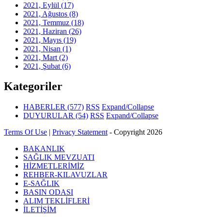
2021, Eylül
(17)
2021, Ağustos
(8)
2021, Temmuz
(18)
2021, Haziran
(26)
2021, Mayıs
(19)
2021, Nisan
(1)
2021, Mart
(2)
2021, Şubat
(6)
Kategoriler
HABERLER
(577)
RSS
Expand/Collapse
DUYURULAR
(54)
RSS
Expand/Collapse
Terms Of Use
|
Privacy Statement
-
Copyright 2026
BAKANLIK
SAĞLIK MEVZUATI
HİZMETLERİMİZ
REHBER-KILAVUZLAR
E-SAĞLIK
BASIN ODASI
ALIM TEKLİFLERİ
İLETİŞİM