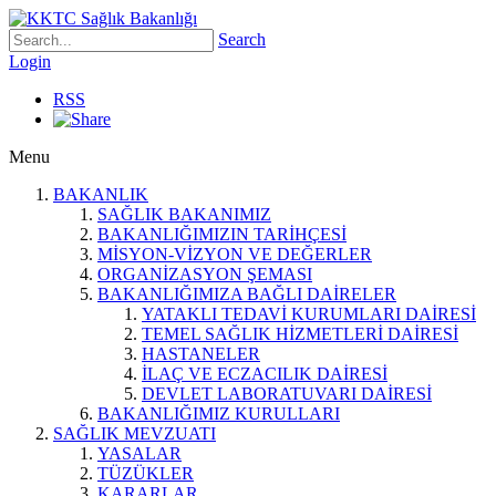
Search
Login
RSS
Menu
BAKANLIK
SAĞLIK BAKANIMIZ
BAKANLIĞIMIZIN TARİHÇESİ
MİSYON-VİZYON VE DEĞERLER
ORGANİZASYON ŞEMASI
BAKANLIĞIMIZA BAĞLI DAİRELER
YATAKLI TEDAVİ KURUMLARI DAİRESİ
TEMEL SAĞLIK HİZMETLERİ DAİRESİ
HASTANELER
İLAÇ VE ECZACILIK DAİRESİ
DEVLET LABORATUVARI DAİRESİ
BAKANLIĞIMIZ KURULLARI
SAĞLIK MEVZUATI
YASALAR
TÜZÜKLER
KARARLAR