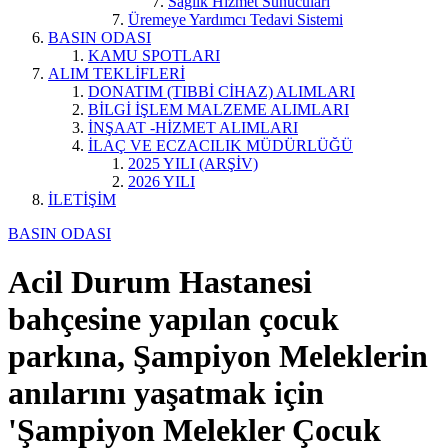
Sağlık Hizmet Sunucuları
Üremeye Yardımcı Tedavi Sistemi
BASIN ODASI
KAMU SPOTLARI
ALIM TEKLİFLERİ
DONATIM (TIBBİ CİHAZ) ALIMLARI
BİLGİ İŞLEM MALZEME ALIMLARI
İNŞAAT -HİZMET ALIMLARI
İLAÇ VE ECZACILIK MÜDÜRLÜĞÜ
2025 YILI (ARŞİV)
2026 YILI
İLETİŞİM
BASIN ODASI
Acil Durum Hastanesi
bahçesine yapılan çocuk
parkına, Şampiyon Meleklerin
anılarını yaşatmak için
'Şampiyon Melekler Çocuk