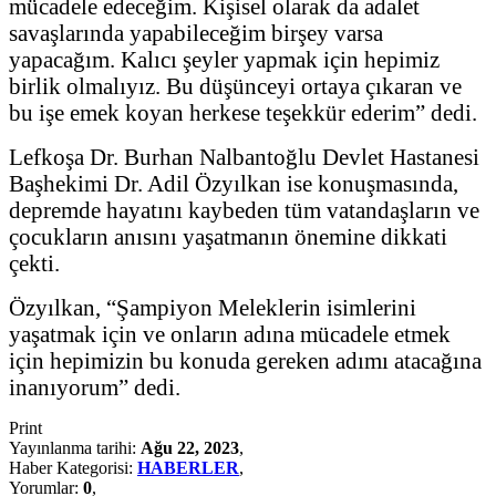
mücadele edeceğim. Kişisel olarak da adalet
savaşlarında yapabileceğim birşey varsa
yapacağım. Kalıcı şeyler yapmak için hepimiz
birlik olmalıyız. Bu düşünceyi ortaya çıkaran ve
bu işe emek koyan herkese teşekkür ederim” dedi.
Lefkoşa Dr. Burhan Nalbantoğlu Devlet Hastanesi
Başhekimi Dr. Adil Özyılkan ise konuşmasında,
depremde hayatını kaybeden tüm vatandaşların ve
çocukların anısını yaşatmanın önemine dikkati
çekti.
Özyılkan, “Şampiyon Meleklerin isimlerini
yaşatmak için ve onların adına mücadele etmek
için hepimizin bu konuda gereken adımı atacağına
inanıyorum” dedi.
Print
Yayınlanma tarihi:
Ağu 22, 2023
,
Haber Kategorisi:
HABERLER
,
Yorumlar:
0
,