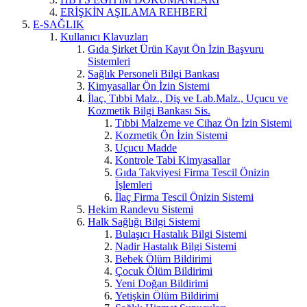
ERİŞKİN AŞILAMA REHBERİ
E-SAĞLIK
Kullanıcı Klavuzları
Gıda Şirket Ürün Kayıt Ön İzin Başvuru
Sistemleri
Sağlık Personeli Bilgi Bankası
Kimyasallar Ön İzin Sistemi
İlaç, Tıbbi Malz., Diş ve Lab.Malz., Uçucu ve
Kozmetik Bilgi Bankası Sis.
Tıbbi Malzeme ve Cihaz Ön İzin Sistemi
Kozmetik Ön İzin Sistemi
Uçucu Madde
Kontrole Tabi Kimyasallar
Gıda Takviyesi Firma Tescil Önizin
İşlemleri
İlaç Firma Tescil Önizin Sistemi
Hekim Randevu Sistemi
Halk Sağlığı Bilgi Sistemi
Bulaşıcı Hastalık Bilgi Sistemi
Nadir Hastalık Bilgi Sistemi
Bebek Ölüm Bildirimi
Çocuk Ölüm Bildirimi
Yeni Doğan Bildirimi
Yetişkin Ölüm Bildirimi