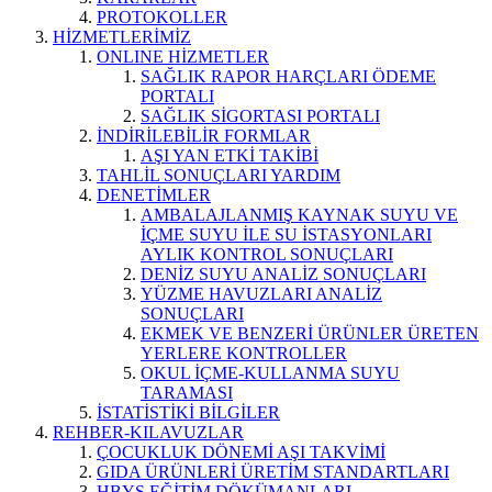
PROTOKOLLER
HİZMETLERİMİZ
ONLINE HİZMETLER
SAĞLIK RAPOR HARÇLARI ÖDEME
PORTALI
SAĞLIK SİGORTASI PORTALI
İNDİRİLEBİLİR FORMLAR
AŞI YAN ETKİ TAKİBİ
TAHLİL SONUÇLARI YARDIM
DENETİMLER
AMBALAJLANMIŞ KAYNAK SUYU VE
İÇME SUYU İLE SU İSTASYONLARI
AYLIK KONTROL SONUÇLARI
DENİZ SUYU ANALİZ SONUÇLARI
YÜZME HAVUZLARI ANALİZ
SONUÇLARI
EKMEK VE BENZERİ ÜRÜNLER ÜRETEN
YERLERE KONTROLLER
OKUL İÇME-KULLANMA SUYU
TARAMASI
İSTATİSTİKİ BİLGİLER
REHBER-KILAVUZLAR
ÇOCUKLUK DÖNEMİ AŞI TAKVİMİ
GIDA ÜRÜNLERİ ÜRETİM STANDARTLARI
HBYS EĞİTİM DÖKÜMANLARI